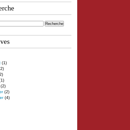
erche
ives
t
(1)
2)
2)
(1)
(2)
er
(2)
er
(4)