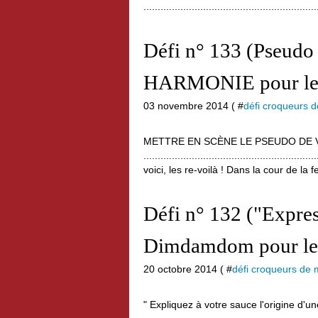
.............................................................
Défi n° 133 (Pseudo
HARMONIE pour l
03 novembre 2014 ( #
défi croqueurs 
METTRE EN SCÈNE LE PSEUDO DE 
...........................................................
voici, les re-voilà ! Dans la cour de la f
Défi n° 132 ("Expre
Dimdamdom pour les
20 octobre 2014 ( #
défi croqueurs de 
" Expliquez à votre sauce l'origine d'