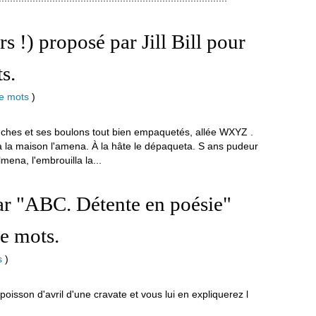
s !) proposé par Jill Bill pour
s.
de mots
)
nches et ses boulons tout bien empaquetés, allée WXYZ .
 la maison l'amena. À la hâte le dépaqueta. S ans pudeur
lmena, l'embrouilla la...
ar "ABC. Détente en poésie"
e mots.
s
)
oisson d'avril d'une cravate et vous lui en expliquerez l