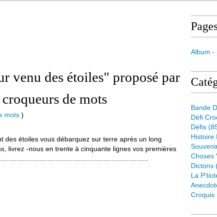
Page
Album -
ur venu des étoiles" proposé par
Catég
 croqueurs de mots
Bande D
de mots
)
Défi Cr
Défis
(8
Histoire
ant des étoiles vous débarquez sur terre après un long
Souveni
, livrez -nous en trente à cinquante lignes vos premières
Choses 
.........................................................................
Dictons
La P'tiot
Anecdot
Croquis