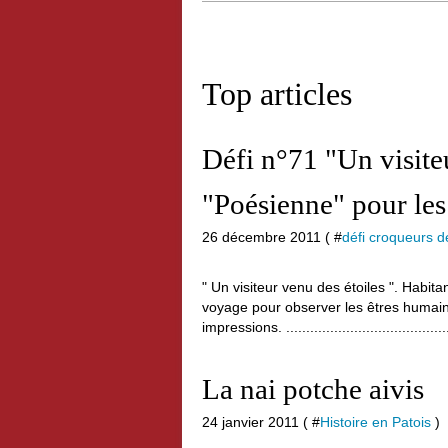
Top articles
Défi n°71 "Un visite
"Poésienne" pour les
26 décembre 2011 ( #
défi croqueurs 
" Un visiteur venu des étoiles ". Habit
voyage pour observer les êtres humains
impressions. ............................................
La nai potche aivis
24 janvier 2011 ( #
Histoire en Patois
)