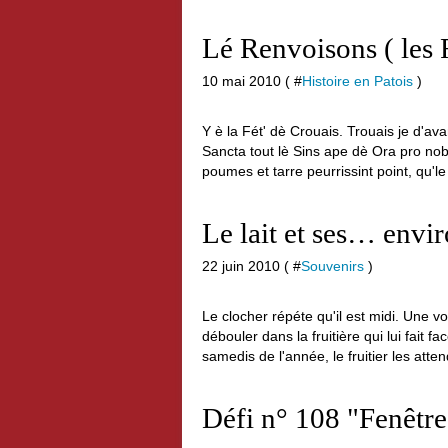
Lé Renvoisons ( les 
10 mai 2010 ( #
Histoire en Patois
)
Y è la Fét' dè Crouais. Trouais je d'av
Sancta tout lè Sins ape dè Ora pro nobis
poumes et tarre peurrissint point, qu'le 
Le lait et ses… envir
22 juin 2010 ( #
Souvenirs
)
Le clocher répéte qu'il est midi. Une v
débouler dans la fruitière qui lui fait 
samedis de l'année, le fruitier les atte
Défi n° 108 "Fenêtre