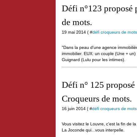
Défi n°123 proposé pa
de mots.
19 mai 2014 ( #
défi croqueurs de mots
"Dans la peau d'une agence immobilière,
immobilier. EUX: un couple (Une + un) d
Guignard (Lulu pour les intimes).
.............................................................
Défi n° 125 proposé 
Croqueurs de mots.
16 juin 2014 ( #
défi croqueurs de mots
Vous visitez le Louvre, c'est la fin de
La Joconde qui...vous interpelle.
.............................................................