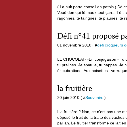
( La nuit porte conseil en patois.) Dè 
Vouè don qui fè maux tout çan... Tè tir
ragonnes, te taingnes, te piaunes, te 
Défi n°41 proposé par
01 novembre 2010 ( #
défi croqueurs 
LE CHOCOLAT- -En conjugaison - Tu croq
tu pralines. Je spatule, tu nappes. Je n
élucubrations- Aux noisettes...verruqueu
la fruitière
20 juin 2010 ( #
Souvenirs
)
L a fruitière ? Non, ce n'est pas une ma
déposé le fruit de la traite des vaches d
par an. Le fruitier transforme ce lait en