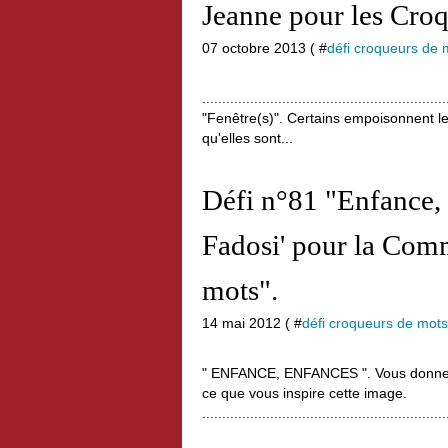
Jeanne pour les Croq
07 octobre 2013 ( #
défi croqueurs de 
.............................................................
"Fenêtre(s)". Certains empoisonnent le
qu'elles sont...
Défi n°81 "Enfance, 
Fadosi' pour la Com
mots".
14 mai 2012 ( #
défi croqueurs de mots
" ENFANCE, ENFANCES ". Vous donnerez
ce que vous inspire cette image.
.............................................................