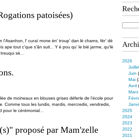
Rech
Rogations patoisées)
an l'Asanhon, l' curaï mone èn' troup' dan lè chams, fér' dè
Arch
 ape tout c'que s'ân suit... Y è pou qu' le bié jarme, qu'lè
treuqui sè...
2026
Juille
ons.
Juin
(
Mai
(
Avril
Mars
olée de moineaux en blouses grises déferle de l'école pour
Févri
face. Comme tous les lundis, mardis, mercredis, vendredis,
Janvi
nd pour le cérémonial...
2025
2024
2023
(s)" proposé par Mam'zelle
2022
2021