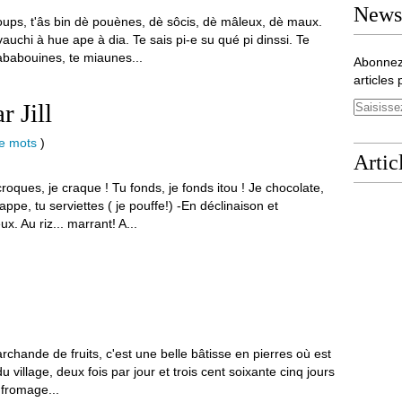
Newsl
coups, t'âs bin dè pouènes, dè sôcis, dè mâleux, dè maux.
vauchi à hue ape à dia. Te sais pi-e su qué pi dinssi. Te
rababouines, te miaunes...
Abonnez
articles 
 Jill
de mots
)
Artic
ues, je craque ! Tu fonds, je fonds itou ! Je chocolate,
appe, tu serviettes ( je pouffe!) -En déclinaison et
x. Au riz... marrant! A...
rchande de fruits, c'est une belle bâtisse en pierres où est
u village, deux fois par jour et trois cent soixante cinq jours
 fromage...