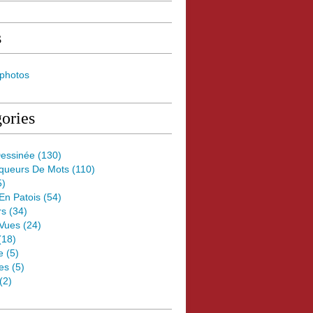
s
 photos
ories
essinée
(130)
oqueurs De Mots
(110)
5)
 En Patois
(54)
rs
(34)
Vues
(24)
(18)
e
(5)
es
(5)
(2)