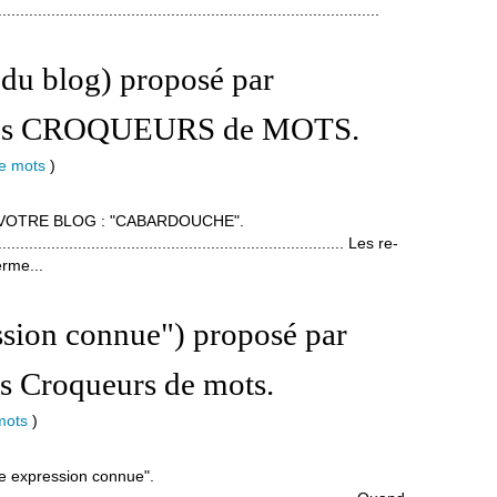
......................................................................................
 du blog) proposé par
es CROQUEURS de MOTS.
de mots
)
VOTRE BLOG : "CABARDOUCHE".
................................................................................ Les re-
erme...
ssion connue") proposé par
 Croqueurs de mots.
mots
)
une expression connue".