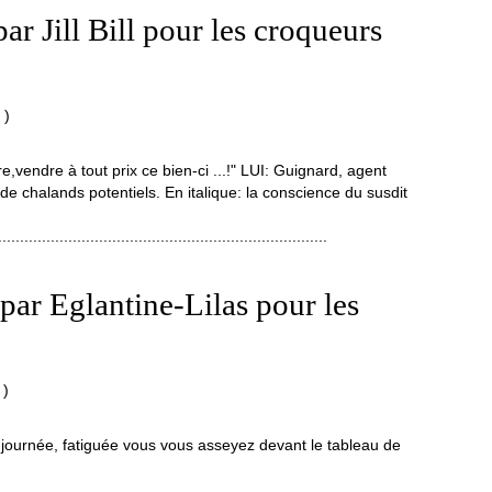
r Jill Bill pour les croqueurs
)
vendre à tout prix ce bien-ci ...!" LUI: Guignard, agent
e chalands potentiels. En italique: la conscience du susdit
...........................................................................
par Eglantine-Lilas pour les
)
 la journée, fatiguée vous vous asseyez devant le tableau de
.................................................................................