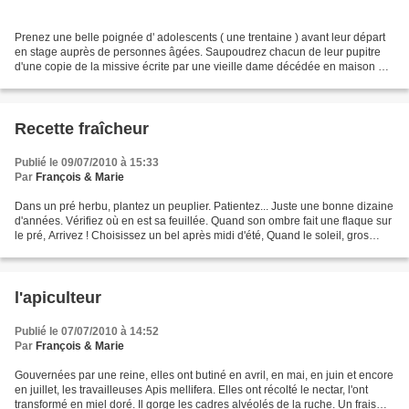
Prenez une belle poignée d' adolescents ( une trentaine ) avant leur départ
en stage auprès de personnes âgées. Saupoudrez chacun de leur pupitre
d'une copie de la missive écrite par une vieille dame décédée en maison de
retraite.* Laissez reposer le...
Recette fraîcheur
Publié le 09/07/2010 à 15:33
Par
François & Marie
Dans un pré herbu, plantez un peuplier. Patientez... Juste une bonne dizaine
d'années. Vérifiez où en est sa feuillée. Quand son ombre fait une flaque sur
le pré, Arrivez ! Choisissez un bel après midi d'été, Quand le soleil, gros
jaune d'oeuf, s'étale...
l'apiculteur
Publié le 07/07/2010 à 14:52
Par
François & Marie
Gouvernées par une reine, elles ont butiné en avril, en mai, en juin et encore
en juillet, les travailleuses Apis mellifera. Elles ont récolté le nectar, l'ont
transformé en miel doré. Il gorge les cadres alvéolés de la ruche. Un frais