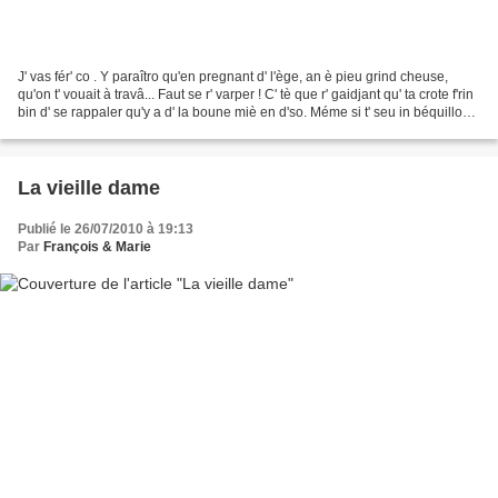
J' vas fér' co . Y paraîtro qu'en pregnant d' l'ège, an è pieu grind cheuse,
qu'on t' vouait à travâ... Faut se r' varper ! C' tè que r' gaidjant qu' ta crote f'rin
bin d' se rappaler qu'y a d' la boune miè en d'so. Méme si t' seu in béquillou,
t'è touj'...
La vieille dame
Publié le 26/07/2010 à 19:13
Par
François & Marie