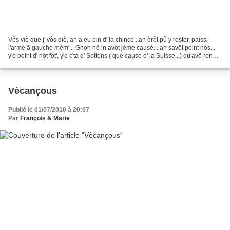
Vôs viè que j' vôs diè, an a eu bin d' la chince...an èrôt pû y rester, paissi
l'arme à gauche mém'... Gnon nô in avôt jèmé causé... an savôt point nôs...
y'è point d' nôt fôt', y'è c'ta d' Sottens ( que cause d' la Suisse...) qu'avô ren
dit, an èrot...
Vècançous
Publié le 01/07/2010 à 20:07
Par
François & Marie