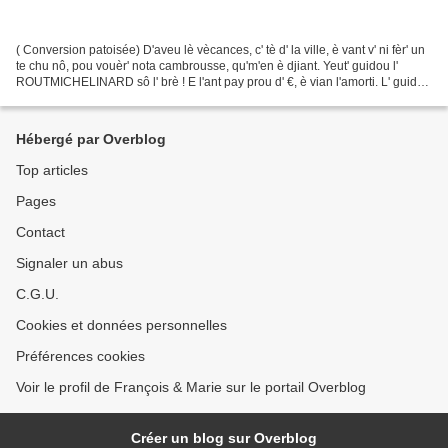
( Conversion patoisée) D'aveu lè vècances, c' tè d' la ville, è vant v' ni fèr' un
te chu nô, pou vouèr' nota cambrousse, qu'm'en è djiant. Yeut' guidou l'
ROUTMICHELINARD sô l' brè ! E l'ant pay prou d' €, è vian l'amorti. L' guidou
y-e z' a dit : errêtes-vos...
Hébergé par Overblog
Top articles
Pages
Contact
Signaler un abus
C.G.U.
Cookies et données personnelles
Préférences cookies
Voir le profil de François & Marie sur le portail Overblog
Créer un blog sur Overblog