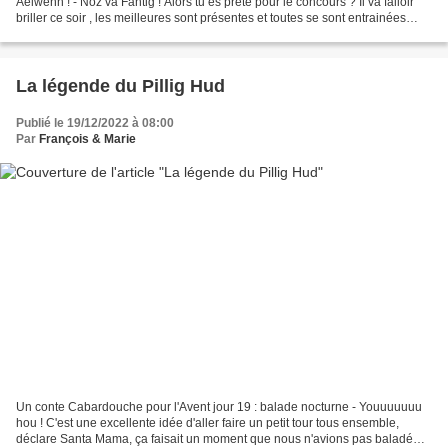
Aelwenn ! - Noz va Fantig ! Alors tu es prête pour le concours ? Il va falloir
briller ce soir , les meilleures sont présentes et toutes se sont entrainées
comme des maout on va voir...
La légende du Pillig Hud
Publié le 19/12/2022 à 08:00
Par
François & Marie
Un conte Cabardouche pour l'Avent jour 19 : balade nocturne - Youuuuuuu
hou ! C'est une excellente idée d'aller faire un petit tour tous ensemble,
déclare Santa Mama, ça faisait un moment que nous n'avions pas baladé