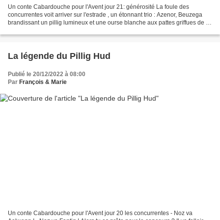
Un conte Cabardouche pour l'Avent jour 21: générosité La foule des
concurrentes voit arriver sur l'estrade , un étonnant trio : Azenor, Beuzega
brandissant un pillig lumineux et une ourse blanche aux pattes griffues de la
taille d'un poêlon. - Noz va...
La légende du Pillig Hud
Publié le 20/12/2022 à 08:00
Par
François & Marie
Un conte Cabardouche pour l'Avent jour 20 les concurrentes - Noz va