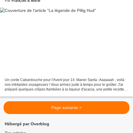
Par
François & Marie
Un conte Cabardouche pour l'Avent jour 14: Maner Santa -Aaaaaah , voilà
nos intrépides voyageuses ! Vous arrivez juste à temps pour le goûter. J'ai
préparé quelques crêpes flambées à la liqueur d'acacia, une petite recette
que je viens d'inventer. Entrez,...
Page suivante >
Hébergé par Overblog