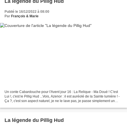
La légende du Pillig Hud
Publié le 16/12/2022 à 08:00
Par
François & Marie
Un conte Cabardouche pour l'Avent jour 16 : La Relique - Ma Doué ! C'est
Lui !, c'est le Pillig Hud ...Vois, Azenor : il est auréolé de la Sainte lumière ! -
Ça ?, c'est son aspect naturel, je ne le lave pas, je passe simplement un
papier essuie-tout...
La légende du Pillig Hud