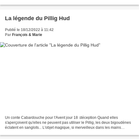
l'ourse et son petit. Ça va derrière...
La légende du Pillig Hud
Publié le 18/12/2022 à 11:42
Par
François & Marie
Un conte Cabardouche pour l'Avent jour 18 :déception Quand elles
s'aperçoivent qu'elles ne peuvent pas utiliser le Pillig, les deux bigoudènes
éclatent en sanglots... L'objet magique, si merveilleux dans les mains
généreuses de Santa Mama ne leur est...