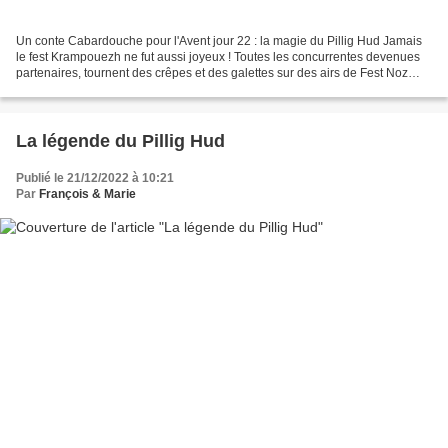
Un conte Cabardouche pour l'Avent jour 22 : la magie du Pillig Hud Jamais
le fest Krampouezh ne fut aussi joyeux ! Toutes les concurrentes devenues
partenaires, tournent des crêpes et des galettes sur des airs de Fest Noz
gaillards et entrainants. Madalen...
La légende du Pillig Hud
Publié le 21/12/2022 à 10:21
Par
François & Marie