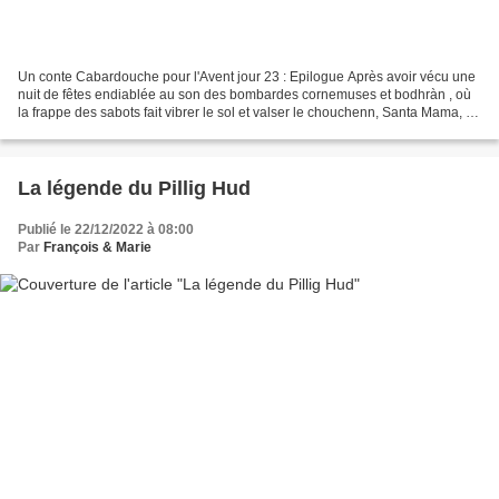
Un conte Cabardouche pour l'Avent jour 23 : Epilogue Après avoir vécu une
nuit de fêtes endiablée au son des bombardes cornemuses et bodhràn , où
la frappe des sabots fait vibrer le sol et valser le chouchenn, Santa Mama, le
Père Noël et les deux ours...
La légende du Pillig Hud
Publié le 22/12/2022 à 08:00
Par
François & Marie