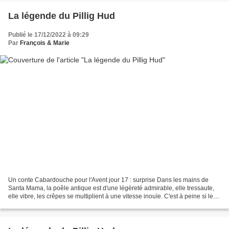
La légende du Pillig Hud
Publié le 17/12/2022 à 09:29
Par
François & Marie
Un conte Cabardouche pour l'Avent jour 17 : surprise Dans les mains de
Santa Mama, la poêle antique est d'une légèreté admirable, elle tressaute,
elle vibre, les crêpes se multiplient à une vitesse inouïe. C'est à peine si les
rennes ont le temps de les...