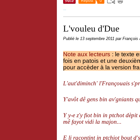
Repost
0
…
L'vouleu d'Due
Publié le
13 septembre 2011
par François
Note aux lecteurs
: le texte 
fois en patois et une deuxièm
pour accèder à la version f
L'aut'diminch' l'Françouais s'
Y'avôt dê gens bin av'gniants qu
Y y-e z'y fiot bin in ptchot dèpi
mê fayot vidi la majon...
E li racontint in ptchiot bout d'