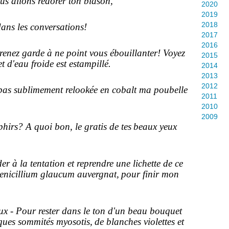
ns redorer ton blason,
2020
2019
2018
dans les conversations!
2017
2016
renez garde à ne point vous ébouillanter! Voyez
2015
t d'eau froide est estampillé.
2014
2013
2012
 pas sublimement relookée en cobalt ma
poubelle
2011
2010
2009
hirs? A quoi bon, le gratis de tes
beaux yeux
 à la tentation et reprendre une lichette de ce
 penicillium glaucum auvergnat,
pour finir mon
x - Pour rester dans le ton d'un beau bouquet
ques
sommités myosotis,
de blanches violettes et