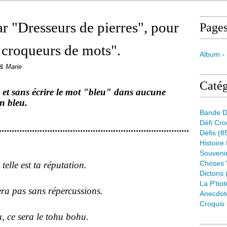
r "Dresseurs de pierres", pour
Page
croqueurs de mots".
Album -
 & Marie
Catég
et sans écrire le mot "bleu" dans aucune
en bleu.
Bande D
Défi Cr
...........................................................................
Défis
(8
Histoire
Souveni
Choses 
est ta réputation.
Dictons
La P'tiot
s sans répercussions.
Anecdot
Croquis
sera le tohu bohu.