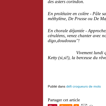
des asters corindon.
En prolétaire en colère - Pâle s
méthylène,
De Prusse ou De Maj
En chorale déjantée - Approchez 
céruléens, venez chanter avec no
digo,doudouuu"!
Vivement lundi que l'on 
Ketty (si,si!), la berceuse du rêve.
Publié dans
défi croqueurs de mots
Partager cet article