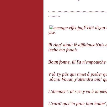
.................................................
..........
Y'êtôt d'çan 
yise.
Ill ring' atout lê affûtiaux b'nis
inche ma fouais.
Boun'fonne, ill l'a n'empoutche 
V'là t'y pâs qui s'met à pieûvr'q
sôchi! Vouat, y'attendra bin! qu
L'diminch', ill s'en y va à la més
L'curaï qu'ê in prou bon houm', 