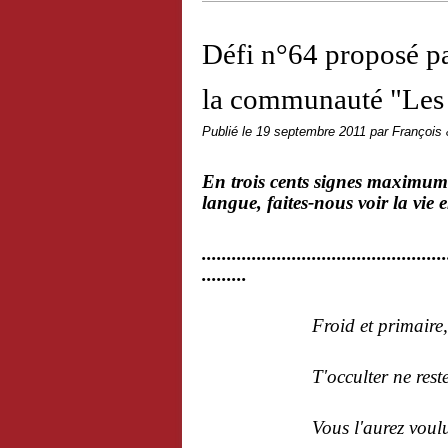
Défi n°64 proposé pa
la communauté "Les 
Publié le
19 septembre 2011
par François
En trois cents signes maximum 
langue, faites-nous voir la vie 
.................................................
.........
Froid et primaire, telle 
T'occulter ne restera pa
Vous l'aurez voulu, ce 