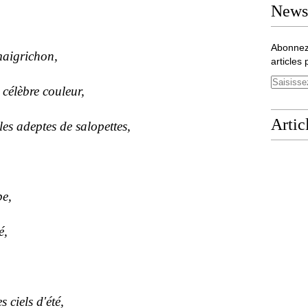
Newsl
Abonnez
 maigrichon,
articles 
célèbre couleur,
Artic
les adeptes de salopettes,
pe,
é,
s ciels d'été,