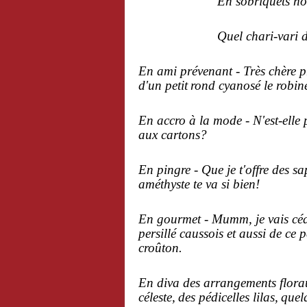
En sobriquets nous allo
Quel chari-vari 
En ami
prévenant - Très chère p
d'un petit
rond cyanosé le robine
En accro à la mode - N'est-elle
aux cartons?
En pingre - Que je t'offre des
sap
améthyste te va si bien!
En gourmet - Mumm, je vais céder
persillé caussois et aussi de ce
croûton.
En diva des arrangements florau
céleste,
des pédicelles lilas,
quel