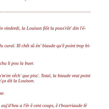
...........................................................................
in vinderdi, la Louison fiôt la pous'rôt' din l'é-
 du curaï. Ill chêt sû èn' biaude qu'ê point trop bi-
chu li pou la buer.
u'm'en vêch' que piss'. Total, la biaude veut point
'ça dit la Louison.
se.
auj'd'heu a l'êr ê cent coups, ê t'bourriaude lê