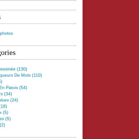
s
 photos
ories
essinée
(130)
oqueurs De Mots
(110)
5)
 En Patois
(54)
rs
(34)
Vues
(24)
(18)
e
(5)
es
(5)
(2)