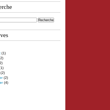
erche
ives
t
(1)
2)
2)
(1)
(2)
er
(2)
er
(4)