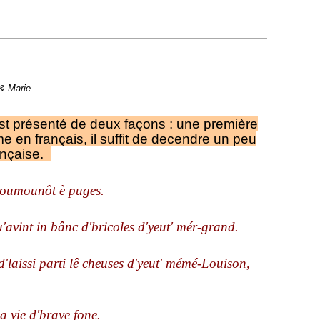
 & Marie
est présenté de deux façons : une première
e en français, il suffit de decendre un peu
rançaise.
proumounôt è puges.
'avint in bânc d'bricoles d'yeut' mér-grand.
t d'laissi parti lê cheuses d'yeut' mémé-Louison,
sa vie d'brave fone.