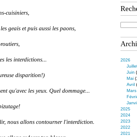
Rech
s-cuisiniers,
es geais et puis aussi les paons,
Arch
outiers,
s les interdictions...
2026
Juille
Juin
(
ureuse disparition!)
Mai
(
Avril
isent qu'avec les yeux. Quel dommage...
Mars
Févri
Janvi
bizutage!
2025
2024
s allons contourner l'interdiction.
2023
2022
2021