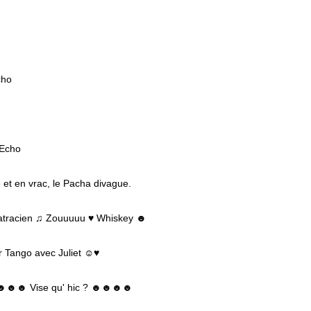
cho
 Echo
 et en vrac, le Pacha divague.
batracien ♫ Zouuuuu ♥ Whiskey ☻
r Tango avec Juliet ☺♥
y ☻☻☻ Vise qu' hic ? ☻☻☻☻