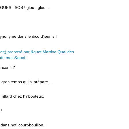
ES ! SOS ! glou...glou...
synonyme dans le dico d'jeun's !
Pincemi ?
e gros temps qui s' prépare...
riflard chez l' r'bouteux.
 !
dans not' court-bouillon...