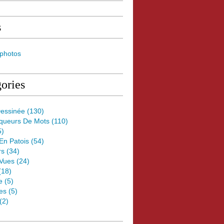
s
 photos
ories
essinée
(130)
oqueurs De Mots
(110)
5)
 En Patois
(54)
rs
(34)
Vues
(24)
(18)
e
(5)
es
(5)
(2)