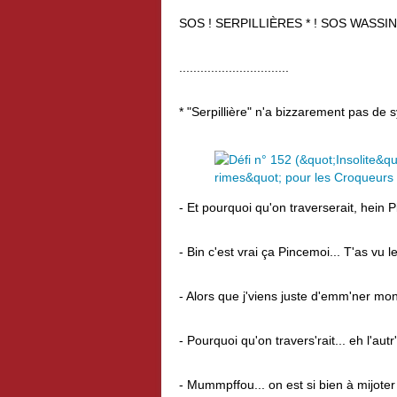
SOS ! SERPILLIÈRES * ! SOS WASSINGU
...............................
* "Serpillière" n'a bizzarement pas de 
- Et pourquoi qu'on traverserait, hein 
- Bin c'est vrai ça Pincemoi... T'as vu l
- Alors que j'viens juste d'emm'ner mon 
- Pourquoi qu'on travers'rait... eh l'autr'
- Mummpffou... on est si bien à mijoter 