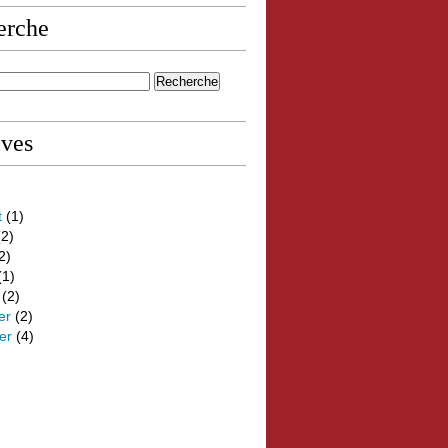
erche
ives
t
(1)
2)
2)
(1)
(2)
er
(2)
er
(4)