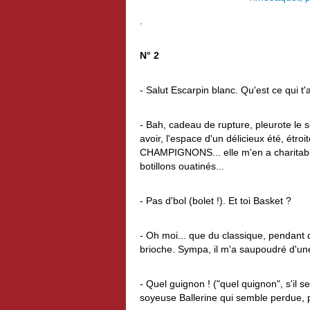
.
N° 2
- Salut Escarpin blanc. Qu'est ce qui
- Bah, cadeau de rupture, pleurote le 
avoir, l'espace d'un délicieux été, étr
CHAMPIGNONS... elle m'en a charitabl
botillons ouatinés...
- Pas d'bol (bolet !). Et toi Basket ?
- Oh moi... que du classique, pendant d
brioche. Sympa, il m'a saupoudré d'u
- Quel guignon ! ("quel quignon", s'il s
soyeuse Ballerine qui semble perdue, pa