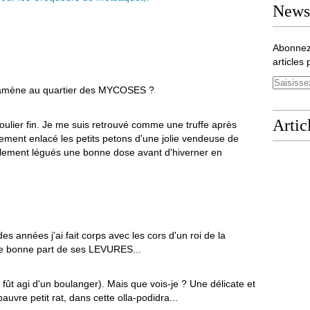
Newsl
Abonnez
articles 
 t'amène au quartier des MYCOSES ?
Artic
soulier fin. Je me suis retrouvé comme une truffe après
oitement enlacé les petits petons d'une jolie vendeuse de
ement légués une bonne dose avant d'hiverner en
es années j'ai fait corps avec les cors d'un roi de la
ne bonne part de ses LEVURES...
e fût agi d'un boulanger). Mais que vois-je ? Une délicate et
uvre petit rat, dans cette olla-podidra...