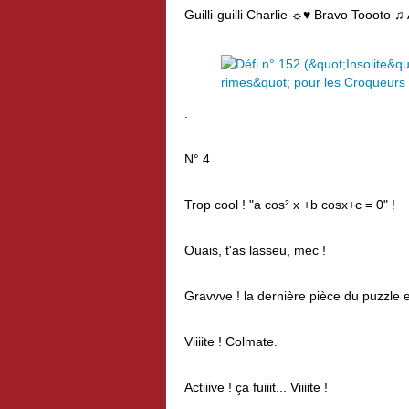
Guilli-guilli Charlie ☼♥ Bravo Toooto
.
N° 4
Trop cool ! "a cos² x +b cosx+c = 0" !
Ouais, t'as lasseu, mec !
Gravvve ! la dernière pièce du puzzle es
Viiiite ! Colmate.
Actiiive ! ça fuiiit... Viiiite !