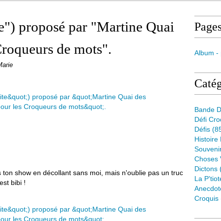
te") proposé par "Martine Quai
Page
Croqueurs de mots".
Album -
Marie
Catég
Bande D
Défi Cr
Défis
(8
Histoire
Souveni
Choses 
Dictons
ais ton show en décollant sans moi, mais n'oublie pas un truc
La P'tiot
est bibi !
Anecdot
Croquis