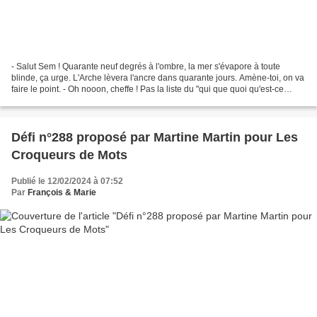
- Salut Sem ! Quarante neuf degrés à l'ombre, la mer s'évapore à toute
blinde, ça urge. L'Arche lèvera l'ancre dans quarante jours. Amène-toi, on va
faire le point. - Oh nooon, cheffe ! Pas la liste du "qui que quoi qu'est-ce
qu'on emmène et qui que quoi...
Défi n°288 proposé par Martine Martin pour Les
Croqueurs de Mots
Publié le 12/02/2024 à 07:52
Par
François & Marie