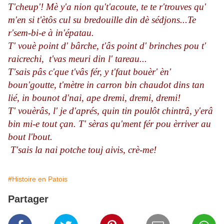
T'cheup'! Mè y'a nion qu't'acoute, te te r'trouves qu'
m'en si t'ètôs cul su bredouille din dè sédjons...Te
r'sem-bi-e à in'épatau.
T' vouè point d' bârche, t'âs point d' brinches pou t'
raicrechi, t'vas meuri din l' tareau...
T'sais pâs c'que t'vâs fér, y t'faut bouèr' èn'
boun'goutte, t'mètre in carron bin chaudot dins tan
lié, in bounot d'nai, ape dremi, dremi, dremi!
T' vouèrâs, l' je d'aprés, quin tin poulôt chintrâ, y'erâ
bin mi-e tout çan. T' sèras qu'ment fér pou èrriver au
bout l'bout.
T'sais la nai potche touj aivis, crè-me!
#Histoire en Patois
Partager