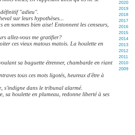
2020
2019
 définitif "adieu".
2018
heval sur leurs hypothèses...
2017
us en sommes bien aise! Entonnent les censeurs,
2016
2015
urs allez-vous me gratifier?
2014
miroiter ces vieux matous matois. La houlette en
2013
2012
2011
 voulant sa baguette étrenner, chambarde en riant
2010
2009
ntraves tous ces mots ligotés, heureux d'être à
e, s'indigne dans le tribunal alarmé.
e, sa houlette en plumeau, redonne liberté à ses