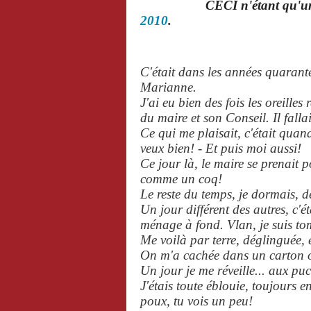
CECI n'étant qu'u
2010
.
C'était dans les années quarant
Marianne.
J'ai eu bien des fois les oreilles
du maire et son Conseil. Il falla
Ce qui me plaisait, c'était quand
veux bien! - Et puis moi aussi!
Ce jour là, le maire se prenait po
comme un coq!
Le reste du temps, je dormais, d
Un jour différent des autres, c'ét
ménage à fond. Vlan, je suis t
Me voilà par terre, déglinguée, 
On m'a cachée dans un carton où
Un jour je me réveille... aux puc
J'étais toute éblouie, toujours 
poux, tu vois un peu!