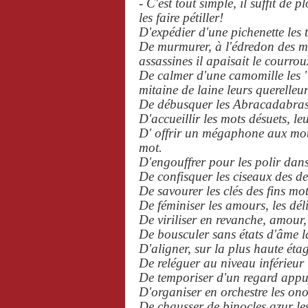
- C'est tout simple, il suffit de
les faire pétiller!
D'expédier d'une pichenette les
De murmurer, à l'édredon des mo
assassines il apaisait le courrou
De calmer d'une camomille les "j
mitaine de laine leurs querelleu
De débusquer les Abracadabras 
D'accueillir les mots désuets, le
D' offrir un mégaphone aux mots
mot.
D'engouffrer pour les polir dan
De confisquer les ciseaux des d
De savourer les clés des fins mots
De féminiser les amours, les déli
De viriliser en revanche, amour,
De bousculer sans états d'âme l
D'aligner, sur la plus haute ét
De reléguer au niveau inférieur
De temporiser d'un regard appuy
D'organiser en orchestre les on
De chausser de binocles azur les