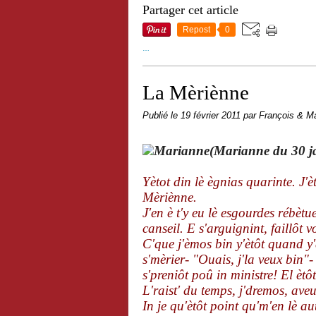
Partager cet article
Repost
0
…
La Mèriènne
Publié le
19 février 2011
par François & Ma
(Marianne du 30 ja
Yètot din lè ègnias quarinte. J'
Mèriènne.
J'en è t'y eu lè esgourdes rébèt
canseil. E s'arguignint, faillôt v
C'que j'èmos bin y'ètôt quand y'
s'mèrier- "Ouais, j'la veux bin"-
s'preniôt poû in ministre! El èt
L'raist' du temps, j'dremos, ave
In je qu'ètôt point qu'm'en lè aut