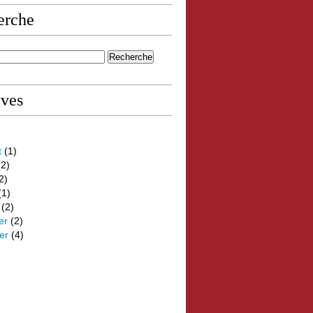
erche
ives
t
(1)
2)
2)
(1)
(2)
er
(2)
er
(4)