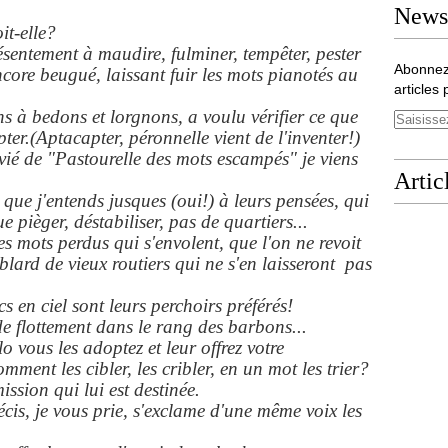
Newsl
it-elle?
sentement à maudire, fulminer, tempêter, pester
Abonnez
core beugué, laissant fuir les mots pianotés au
articles 
ns à bedons et lorgnons, a voulu vérifier ce que
ter.(Aptacapter, péronnelle vient de l'inventer!)
nvié de "Pastourelle des mots escampés" je viens
Artic
 que j'entends jusques (oui!) à leurs pensées, qui
e pièger, déstabiliser, pas de quartiers...
 mots perdus qui s'envolent, que l'on ne revoit
ublard de vieux routiers qui ne s'en laisseront pas
rcs en ciel sont leurs perchoirs préférés!
 de flottement dans le rang des barbons...
 vous les adoptez et leur offrez votre
mment les cibler, les cribler, en un mot les trier?
ssion qui lui est destinée.
cis, je vous prie, s'exclame d'une même voix les