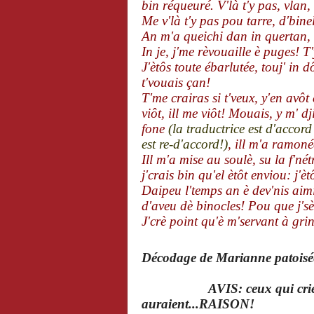
bin réqueuré. V'là t'y pas, vlan
Me v'là t'y pas pou tarre, d'binel
An m'a queichi dan in quertan, l
In je, j'me rèvouaille è puges! T
J'ètôs toute ébarlutée, touj' in 
t'vouais çan!
T'me crairas si t'veux, y'en avôt
viôt, ill me viôt! Mouais, y m' d
fone
(la traductrice est d'accord 
est re-d'accord!)
, ill m'a ramonée
Ill m'a mise au soulè, su la f'nétr
j'crais bin qu'el ètôt enviou: j'è
Daipeu l'temps an è dev'nis aim
d'aveu dè binocles! Pou que j'sè 
J'crè point qu'è m'servant à gri
Décodage de Marianne patoisé
AVIS: ceux qui cri
auraient...RAISON!