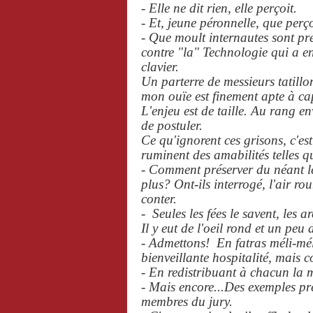
- Elle ne dit rien, elle perçoit.
- Et, jeune péronnelle, que perço
- Que moult internautes sont pré
contre "la" Technologie qui a en
clavier.
Un parterre de messieurs tatillo
mon ouïe est finement apte à cap
L'enjeu est de taille. Au rang e
de postuler.
Ce qu'ignorent ces grisons, c'est
ruminent des amabilités telles qu
- Comment préserver du néant les
plus? Ont-ils interrogé, l'air ro
conter.
- Seules les fées le savent, les a
Il y eut de l'oeil rond et un peu
- Admettons! En fatras méli-mélo
bienveillante hospitalité, mais co
- En redistribuant à chacun la mi
- Mais encore...Des exemples pré
membres du jury.