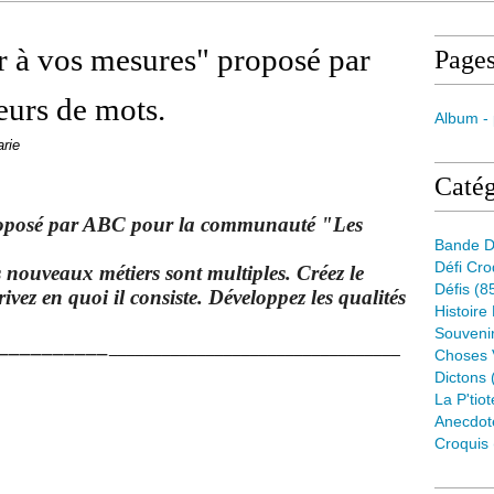
r à vos mesures" proposé par
Page
urs de mots.
Album -
rie
Catég
roposé par ABC pour la communauté "Les
Bande D
Défi Cr
 nouveaux métiers sont multiples. Créez le
Défis
(8
vez en quoi il consiste. Développez les qualités
Histoire
Souveni
_________
______________________________
___
Choses 
Dictons
La P'tiot
Anecdot
Croquis