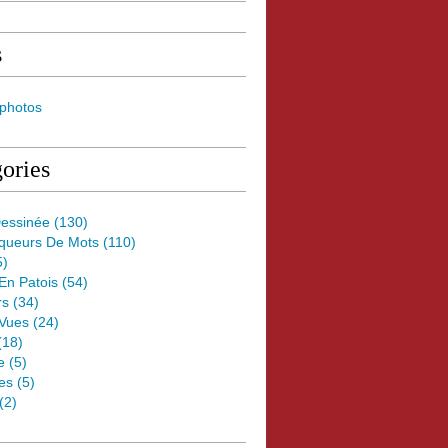
s
 photos
ories
essinée
(130)
oqueurs De Mots
(110)
5)
 En Patois
(54)
rs
(34)
Vues
(24)
(18)
e
(5)
es
(5)
(2)