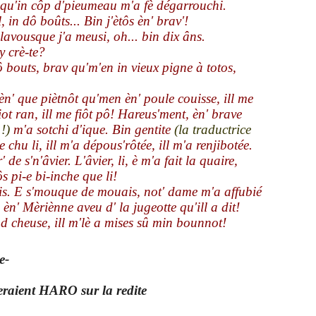
, qu'in côp d'pieumeau m'a fè dégarrouchi.
, in dô boûts... Bin j'ètôs èn' brav'!
avousque j'a meusi, oh... bin dix âns.
'y crè-te?
dô bouts, brav qu'm'en in vieux pigne à totos,
 èn' que piètnôt qu'men èn' poule couisse, ill me
jiot ran, ill me fiôt pô! Hareus'ment, èn' brave
!)
m'a sotchi d'ique. Bin gentite
(la traductrice
 chu li, ill m'a dépous'rôtée, ill m'a renjibotée.
' de s'n'âvier. L'âvier, li, è m'a fait la quaire,
tôs pi-e bi-inche que li!
is. E s'mouque de mouais, not' dame m'a affubié
èn' Mèriènne aveu d' la jugeotte qu'ill a dit!
nd cheuse, ill m'lè a mises sû min bounnot!
e-
eraient HARO sur la redite