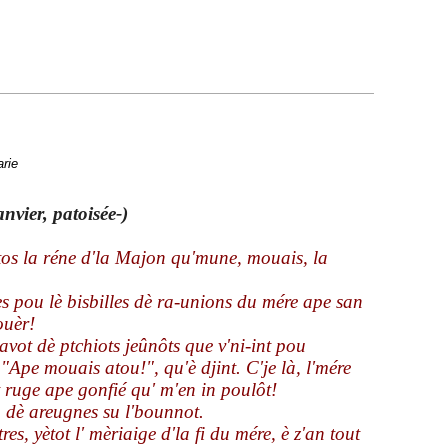
rie
nvier, patoisée-)
ètos la réne d'la Majon qu'mune, mouais, la
ues pou lè bisbilles dè ra-unions du mére ape san
ouèr!
avot dè ptchiots jeûnôts que v'ni-int pou
 "Ape mouais atou!", qu'è djint. C'je là, l'mére
ôt ruge ape gonfié qu' m'en in poulôt!
u dè areugnes su l'bounnot.
res, yètot l' mèriaige d'la fi du mére, è z'an tout