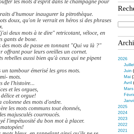
 plouffer les mots d'esprit dans le champagne pour
Rech
 traits d'humour inaugurer la pitrothèque.
ts doux, qu'on le verrait en héros si des phrases
x.
'ai deux mots à te dire" retricotant, véloce, en
rs gants de boxe.
Arch
des mots de passe en tonnant "Qui va là ?"
ur offrant pour leurs oreilles un cornet.
 rebelles aussi bien qu'à ceux qui ne pipent
2026
Juille
s un tambour émerisé les gros mots.
Juin
(
emi- mots.
Mai
(
 de l'histoire...
Avril
ces et les orgues,
Mars
Févri
 délice et orgue!
Janvi
a colonne des mots d'ordre.
2025
agère les mots communs tout étonnés,
2024
 les majusculés courroucés.
2023
é l'impétuosité du bon mot à placer.
2022
omatopées!
2021
 mots bleus, en rappelant ainsi qu'ils ne se