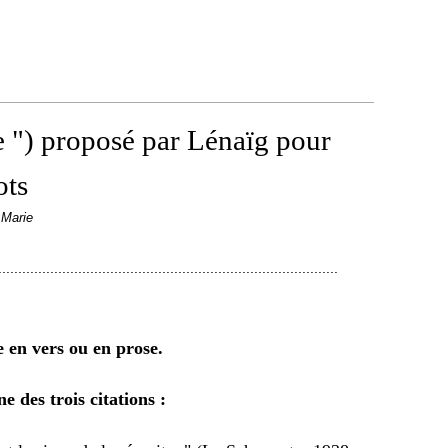
 ") proposé par Lénaïg pour
ots
 Marie
.....................................................................................
 en vers ou en prose.
e des trois citations :