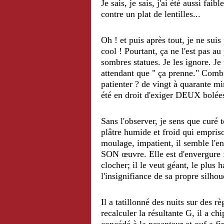
Je sais, je sais, j'ai été aussi fai
contre un plat de lentilles...
Oh ! et puis après tout, je ne suis
cool !
Pourtant, ça ne l'est pas au
sombres statues. Je les ignore. Je
attendant que " ça prenne." Combien
patienter ? de vingt à quarante minu
été en droit d'exiger DEUX bolée
Sans l'observer, je sens que curé
plâtre humide et froid qui empri
moulage, impatient, il semble l'enc
SON œuvre. Elle est d'envergure 
clocher; il le veut géant, le plus
l'insignifiance de sa propre silhou
Il
a tatillonné des nuits sur des rè
recalculer la résultante G, il a ch