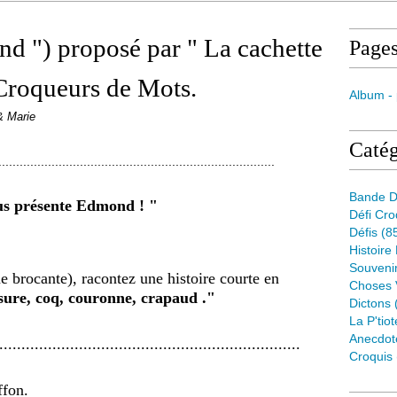
d ") proposé par " La cachette
Page
 Croqueurs de Mots.
Album -
& Marie
Catég
..............................................................................
Bande D
te Edmond ! "
Défi Cr
Défis
(8
Histoire
Souveni
e brocante), racontez une histoire courte en
Choses 
ssure, coq, couronne, crapaud ."
Dictons
La P'tiot
Anecdot
....................................................................
Croquis
ffon.