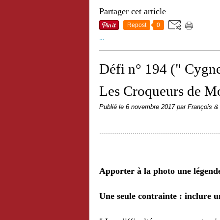
Partager cet article
Repost
0
…
Défi n° 194 (" Cygne
Les Croqueurs de M
Publié le
6 novembre 2017
par François &
.............................................................
Apporter à la photo une légende
Une seule contrainte : inclure un