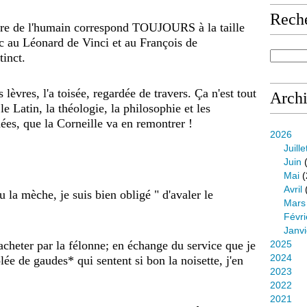
Rech
ture de l'humain correspond TOUJOURS à la taille
c au Léonard de Vinci et au François de
tinct.
 lèvres, l'a toisée, regardée de travers. Ça n'est tout
Arch
 Latin, la théologie, la philosophie et les
es, que la Corneille va en remontrer !
2026
Juille
Juin
(
Mai
(
Avril
 la mèche, je suis bien obligé " d'avaler le
Mars
Févri
Janvi
 acheter par la félonne; en échange du service que je
2025
2024
lée de gaudes* qui sentent si bon la noisette, j'en
2023
2022
2021