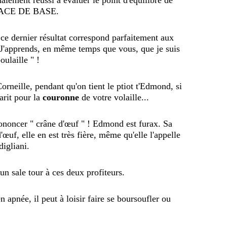
nalement réussi à évaluer le point d'équilibre de
RFACE DE BASE.
 ce dernier résultat correspond parfaitement aux
J'apprends, en même temps que vous, que je suis
oulaille " !
Corneille, pendant qu'on tient le ptiot t'Edmond, si
arit pour la
couronne
de votre volaille...
ononcer " crâne d'œuf " ! Edmond est furax. Sa
œuf, elle en est très fière, même qu'elle l'appelle
digliani.
n sale tour à ces deux profiteurs.
en apnée, il peut à loisir faire se boursoufler ou