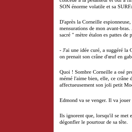
concédé à la pesanteur et ouf a fi
SON énorme volatile et sa SU
D'après la Corneille espionneuse,
mensurations de mon avant-bras. 
sacré " mètre étalon es pattes de p
- J'ai une idée curé, a suggéré la 
on prenait son crâne d'œuf en gab
Quoi ! Sombre Corneille a osé pr
mémé l'aime bien, elle, ce crâne d'
affectueusement son joli petit Mo
Edmond va se venger. Il va jouer u
Ils ignorent que, lorsqu'il se met 
dégonfler le pourtour de sa tête.