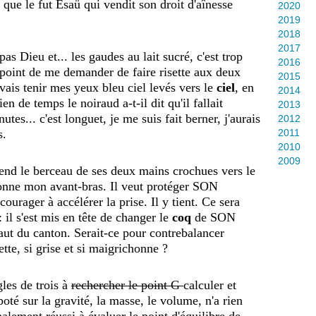
ble que le fut Esaü qui vendit son droit d'aînesse
2020
2019
2018
2017
 pas Dieu et...
les gaudes au lait sucré, c'est trop
2016
 point de me demander de faire risette aux deux
2015
 vais tenir mes yeux bleu ciel levés vers le
ciel
, en
2014
 de temps le noiraud a-t-il dit qu'il fallait
2013
tes... c'est longuet, je me suis fait berner, j'aurais
2012
s.
2011
2010
2009
 tend le berceau de ses deux mains crochues vers le
sonne mon avant-bras. Il veut protéger SON
ourager à accélérer la prise. Il y tient. Ce sera
: il
s'est mis en tête de changer le
coq
de SON
 haut du canton. Serait-ce pour contrebalancer
ette, si grise et si maigrichonne ?
gles de trois à
rechercher le point G
calculer et
ipoté sur la gravité, la masse, le volume, n'a rien