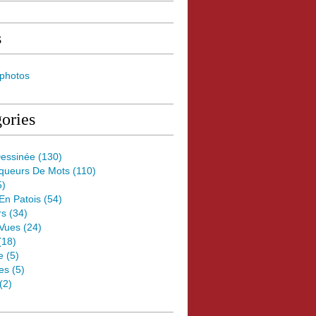
s
 photos
ories
essinée
(130)
oqueurs De Mots
(110)
5)
 En Patois
(54)
rs
(34)
Vues
(24)
(18)
e
(5)
es
(5)
(2)