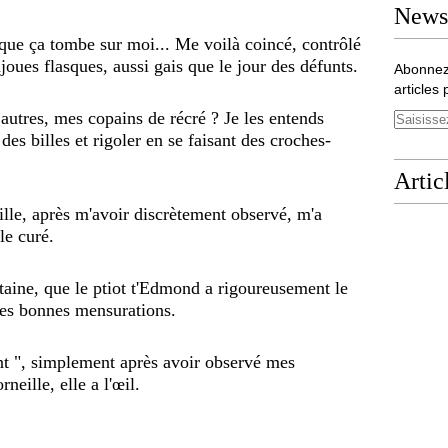
Newsl
u que ça tombe sur moi...
Me voilà coincé, contrôlé
oues flasques, aussi gais que le jour des défunts.
Abonnez
articles 
autres, mes copains de récré ? Je les entends
des billes et rigoler en se faisant des croches-
Artic
lle, après m'avoir discrètement observé, m'a
le curé.
ertaine, que le ptiot t'Edmond a rigoureusement le
 les bonnes mensurations.
ent ", simplement après avoir observé mes
rneille, elle a l'œil.