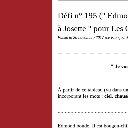
Défi n° 195 (" Edmon
à Josette " pour Les
Publié le
20 novembre 2017
par François 
.............................................................
" Je vous présen
À partir de ce tableau (vu dans un
incorporant les mots :
ciel, chau
.................................................
Edmond boude. Il est bougon-chi