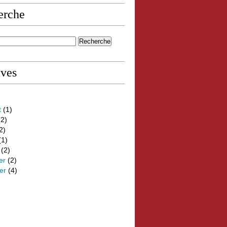
erche
ives
t
(1)
2)
2)
(1)
(2)
er
(2)
er
(4)