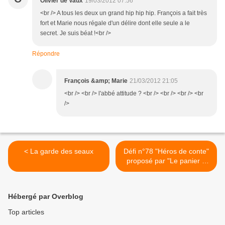
Olivier de Vaux
19/03/2012 07:56
<br /> A tous les deux un grand hip hip hip. François a fait très
fort et Marie nous régale d'un délire dont elle seule a le
secret. Je suis béat !<br />
Répondre
François &amp; Marie
21/03/2012 21:05
<br /> <br /> l'abbé attitude ? <br /> <br /> <br /> <br
/>
< La garde des seaux
Défi n°78 "Héros de conte"
proposé par "Le panier à
histoires de Memette" pour
la communauté de
Croqueurs de Mots >
Hébergé par Overblog
Top articles