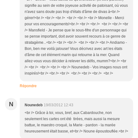
signifie au sein de votre joyeuse activité de patoisant, où vous
n'avez sans doute pas trop d'états d'âme de divas à<br />
gérer!<br /> <br /> <br /> <br /> <br /> <br /> Monelle - Merci
pour vos encouragements!<br /> <br /> <br /> <br /> <br /> <br
/> Mansfield - Je pense que le sous-fifre d'un personnage qui
se pense important, doit avoir souvent recours à ce genre de
stratagème...<br /> <br /> <br /> <br /> <br /> <br /> Andiamo -
Bon, ben me voilà jalouse! Vous décrivez avec art les états
d'âme de cet élément marin qui retourne à la mer. Quand
allez-vous vous décider à relever les défis, mumm?<br /> <br
/> <br /> <br /> <br /> <br /> Nounedeb - Vos images nous ont
inspirés!<br /> <br /> <br /> <br /> <br /> <br /> <br />
Répondre
N
Nounedeb
19/03/2012 12:43
<br /> Grâce à toi, vous, bref, aux Cabardouche, non
seulement les cartes ont été tirées, mais aussi la mesure
battue, le maestro croqué, la Marie - pardon - la marée
heureusement était basse, et<br /> Noune époustouflée.<br />