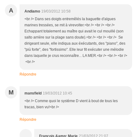
A
Andiamo
19/03/2012 10:58
<br /> Dans ses doigts entremêlés la baguette d'algues
marines tressées, se mit à virevolter.<br /> <br /> <br />
Echappant totalement au maître qui avait le cul mouillé (son
salto arrière sur la plage sans doute).<br /> <br /> <br /> Se
dirigeant seule, elle indiqua aux éxécutants, des "piano", des
"più forte", des "fortissimo". Elle leur fit exécuter une mélodie
dans laquelle je crus reconnaître... LA MER.<br /> <br /> <br />
<br />
Répondre
M
mansfield
19/03/2012 10:45
<br /> Comme quoi le système D vient à bout de tous les
tracas, bien vu!<br />
Répondre
François &amp; Marie
21/03/2012 21:07