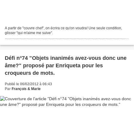
A partir de "couvre chef", on écrira ce qu'on voudra! Une seule condition,
glisser "qui m'aime me suive".
..........................................................................................................................................
... Moustache...
Défi n°74 "Objets inanimés avez-vous donc une
âme?" proposé par Enriqueta pour les
croqueurs de mots.
Publié le 06/02/2012 à 06:43
Par
François & Marie