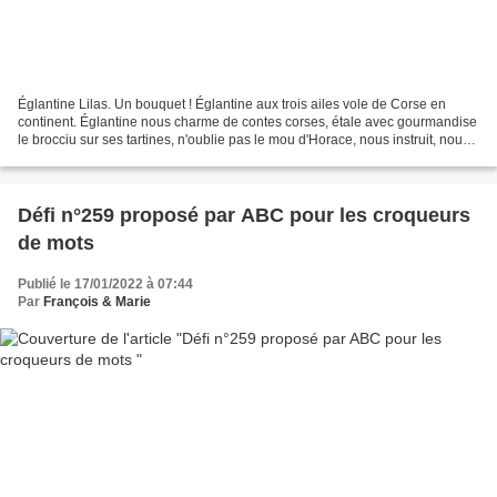
Églantine Lilas. Un bouquet ! Églantine aux trois ailes vole de Corse en
continent. Églantine nous charme de contes corses, étale avec gourmandise
le brocciu sur ses tartines, n'oublie pas le mou d'Horace, nous instruit, nous
fait sourire, écrit des livres,...
Défi n°259 proposé par ABC pour les croqueurs
de mots
Publié le 17/01/2022 à 07:44
Par
François & Marie