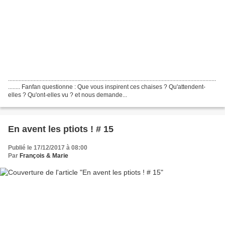
..........................................................................................................................................
........ Fanfan questionne : Que vous inspirent ces chaises ? Qu'attendent-
elles ? Qu'ont-elles vu ? et nous demande...
En avent les ptiots ! # 15
Publié le 17/12/2017 à 08:00
Par
François & Marie