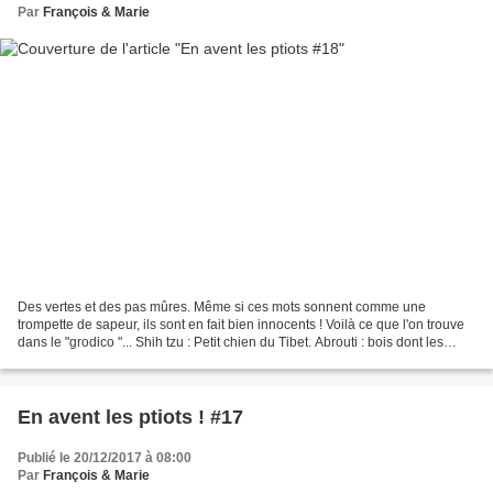
Par
François & Marie
Des vertes et des pas mûres. Même si ces mots sonnent comme une
trompette de sapeur, ils sont en fait bien innocents ! Voilà ce que l'on trouve
dans le "grodico "... Shih tzu : Petit chien du Tibet. Abrouti : bois dont les
pousses sont broutées par le...
En avent les ptiots ! #17
Publié le 20/12/2017 à 08:00
Par
François & Marie