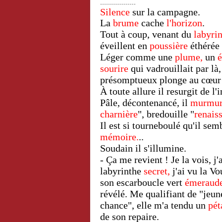
..................
Silence
sur la campagne.
La
brume
cache
l'horizon
.
Tout à coup, venant du
labyri
éveillent en
poussière
éthérée
Léger comme une
plume,
un
sourire
qui vadrouillait par là
présomptueux plonge au cœur 
À toute allure il resurgit de l
Pâle, décontenancé, il
murmu
charnière
", bredouille "
renais
Il est si tourneboulé qu'il se
mémoire.
..
Soudain il s'illumine.
- Ça me revient ! Je la vois, j
labyrinthe
secret,
j'ai vu la Vo
son escarboucle vert
émeraud
révélé. Me qualifiant de "jeun
chance", elle m'a tendu un
pét
de son repaire.