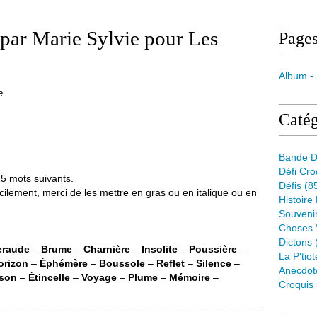
 par Marie Sylvie pour Les
Page
Album -
e
Catég
Bande D
Défi Cr
 25 mots suivants.
Défis
(8
cilement, merci de les mettre en gras ou en italique ou en
Histoire
Souveni
Choses 
Dictons
raude
–
Brume
–
Charnière
–
Insolite
–
Poussière
–
La P'tiot
orizon
–
Éphémère
–
Boussole
–
Reflet
–
Silence
–
Anecdot
sson
–
Étincelle
–
Voyage
–
Plume
–
Mémoire
–
Croquis
..............................................................................................