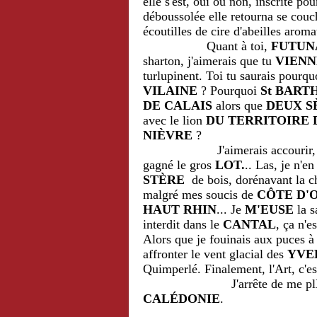
elle s'est, oui ou non, inscrite po
déboussolée elle retourna se couc
écoutilles de cire d'abeilles arom
Quant à toi,
FUTUN
sharton, j'aimerais que tu
VIENN
turlupinent. Toi tu saurais pourqu
VILAINE
? Pourquoi
St BAR
DE CALAIS
alors que
DEUX S
avec le lion
DU TERRITOIRE 
NIÈVRE
?
J'aimerais accourir, m'entre
gagné le gros
LOT.
.. Las, je n'en
STÈRE
de bois, dorénavant la ch
malgré mes soucis de
CÔTE D'
HAUT RHIN
... Je
M'EUSE
la 
interdit dans le
CANTAL
, ça n'e
Alors que je fouinais aux puces à
affronter le vent glacial des
YVE
Quimperlé. Finalement, l'Art, c'est
J'arrête de me pl
CALÉDONIE
.