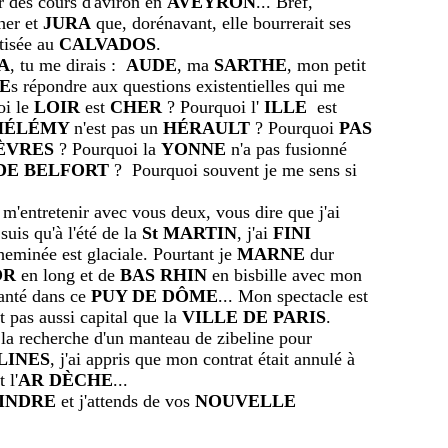
ur des cours d'aviron en
AVEYRON
... Bref,
her et
JURA
que, dorénavant, elle bourrerait ses
atisée au
CALVADOS
.
A
, tu me dirais :
AUDE
, ma
SARTHE
, mon petit
E
s répondre aux questions existentielles qui me
oi le
LOIR
est
CHER
? Pourquoi l'
ILLE
est
THÉLÉMY
n'est pas un
HÉRAULT
? Pourquoi
PAS
ÈVRES
? Pourquoi la
YONNE
n'a pas fusionné
DE BELFORT
? Pourquoi souvent je me sens si
tenir avec vous deux, vous dire que j'ai
 suis qu'à l'été de la
St MARTIN
, j'ai
FINI
eminée est glaciale. Pourtant je
MARNE
dur
OR
en long et de
BAS RHIN
en bisbille avec mon
santé dans ce
PUY DE DÔME
... Mon spectacle est
st pas aussi capital que la
VILLE DE PARIS
.
 la recherche d'un manteau de zibeline pour
LINES
, j'ai appris que mon contrat était annulé à
 l'
AR DÈCHE
...
INDRE
et j'attends de vos
NOUVELLE