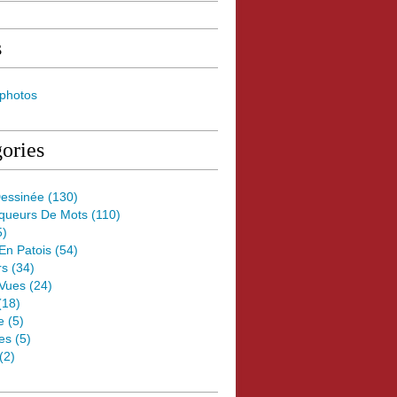
s
 photos
ories
essinée
(130)
oqueurs De Mots
(110)
5)
 En Patois
(54)
rs
(34)
Vues
(24)
(18)
e
(5)
es
(5)
(2)