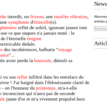
Newsl
nthe
interdit, un
frisson
, une
insolite vibration
,
Abonnez
 une
symphonie
d'
étincelle
(s).
articles 
éphémère
reflet de soleil, ignorant jeunot tout
, ose ce que onques n'a jamais tenté : le
de l'éternelle
énigme
.
Artic
'inextricable dédale.
re
des incohérences, balbutie "
voyage
sance
"...
mble avoir perdu la
boussole
, démoli sa
'ai vu son
reflet
infiltré dans les entrelacs du
uivre ! J'ai baigné dans l'éblouissante clarté de
e
- en l'honneur du
printemps,
m'a-t-elle
e inconscient qui n'aura pas de seconde
ale
jaune d'or et m'a vivement propulsé hors