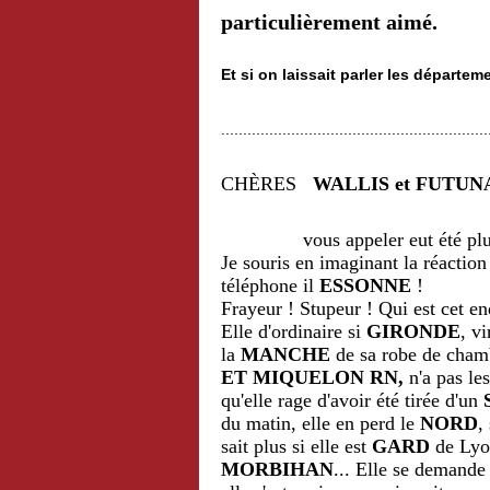
particulièrement aimé.
Et si on laissait parler les départeme
.............................................................
CHÈRES
WALLIS et FUTUN
vous appeler eut été plus ag
Je souris en imaginant la réactio
téléphone il
ESSONNE
!
Frayeur ! Stupeur ! Qui est cet e
Elle d'ordinaire si
GIRONDE
, v
la
MANCHE
de sa robe de chamb
ET MIQUELON
RN,
n'a pas le
qu'elle rage d'avoir été tirée d'un
du matin, elle en perd le
NORD
,
sait plus si elle est
GARD
de Lyo
MORBIHAN
... Elle se demand