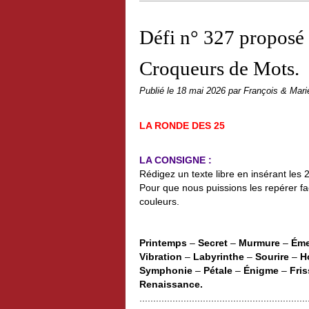
Défi n° 327 proposé
Croqueurs de Mots.
Publié le
18 mai 2026
par François & Mari
LA RONDE DES 25
LA CONSIGNE :
Rédigez un texte libre en insérant les
Pour que nous puissions les repérer fa
couleurs.
Printemps
–
Secret
–
Murmure
–
Éme
Vibration
–
Labyrinthe
–
Sourire
–
H
Symphonie
–
Pétale
–
Énigme
–
Fri
Renaissance.
.............................................................