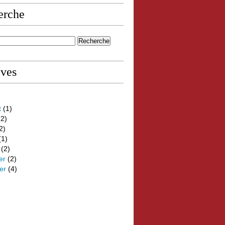
erche
ives
t
(1)
2)
2)
(1)
(2)
er
(2)
er
(4)