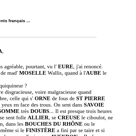
nts français ...
................................................................................
A
,
réable, pourtant, vu l'
EURE
, j'ai renoncé.
n de mad'
MOSELLE
Wallis, quand à l'
AUBE
le
nquiquineur ?
ire disgracieuse, voire malgracieuse quand
re, celle qui s'
ORNE
de fous de
ST PIERRE
s yeux en face des trous. On sent dans
SAVOIE
SOMME
très
DOUBS
... Il est presque trois heures
 se sent folle
ALLIER
, se
CREUSE
le ciboulot, ne
n, dans les
BOUCHES DU RHÔNE
ou le
e même si le
FINISTÈRE
a fini par se taire et si