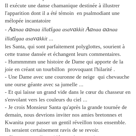
Il exécute une danse chamanique destinée à illustrer
l'apparition dont il a été témoin en psalmodiant une
mélopée incantatoire
Aa
aa
ti
va
Aa
aa
-
naa
naa illa
gaa asa
kkit
naa
naa
ti
va
illa
gaa asa
kkit ...
les Santa, qui sont parfaitement polyglottes, sourient à
cette transe dansée et échangent leurs commentaires.
- Hummmmm une histoire de Dame qui apporte de la
joie en créant un tourbillon provoquant l'hilarité .
- Une Dame avec une couronne de neige qui chevauche
une ourse géante avec sa jumelle ...
- Et qui laisse un grand vide dans le cœur du chasseur en
s'envolant vers les couleurs du ciel ...
- Je crois Monsieur Santa qu'après la grande tournée de
demain, nous devrions inviter nos amies bretonnes et
Kwanita pour passer un gentil réveillon tous ensemble.
Ils seraient certainement ravis de se revoir.