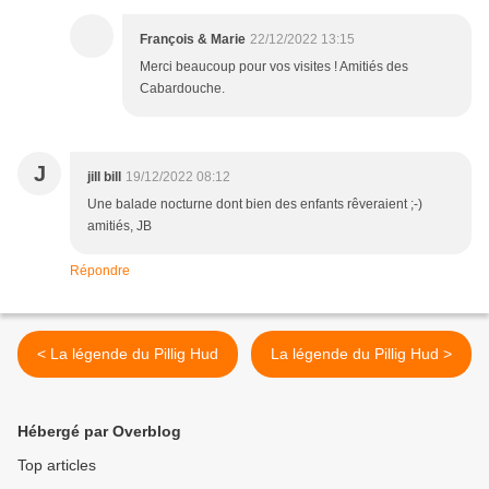
François & Marie
22/12/2022 13:15
Merci beaucoup pour vos visites ! Amitiés des
Cabardouche.
J
jill bill
19/12/2022 08:12
Une balade nocturne dont bien des enfants rêveraient ;-)
amitiés, JB
Répondre
< La légende du Pillig Hud
La légende du Pillig Hud >
Hébergé par Overblog
Top articles