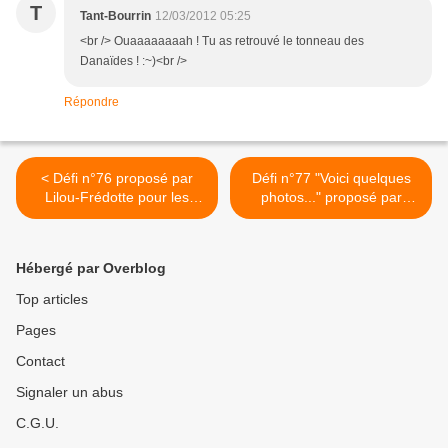
T
Tant-Bourrin
12/03/2012 05:25
<br /> Ouaaaaaaaah ! Tu as retrouvé le tonneau des
Danaïdes ! :~)<br />
Répondre
< Défi n°76 proposé par
Défi n°77 "Voici quelques
Lilou-Frédotte pour les
photos..." proposé par
croqueurs de mots.
Nounedeb pour les
croqueurs de mots. >
Hébergé par Overblog
Top articles
Pages
Contact
Signaler un abus
C.G.U.