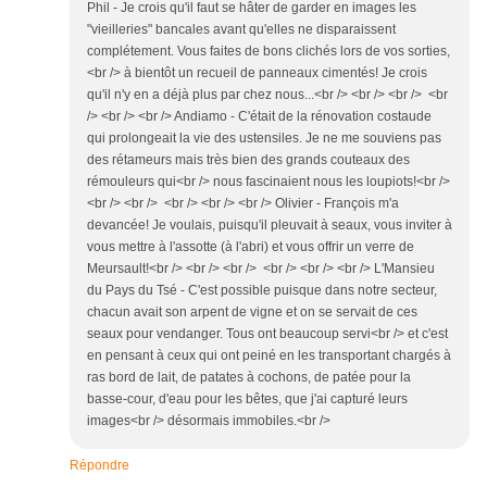
Phil - Je crois qu'il faut se hâter de garder en images les
"vieilleries" bancales avant qu'elles ne disparaissent
complétement. Vous faites de bons clichés lors de vos sorties,
<br /> à bientôt un recueil de panneaux cimentés! Je crois
qu'il n'y en a déjà plus par chez nous...<br /> <br /> <br /> <br
/> <br /> <br /> Andiamo - C'était de la rénovation costaude
qui prolongeait la vie des ustensiles. Je ne me souviens pas
des rétameurs mais très bien des grands couteaux des
rémouleurs qui<br /> nous fascinaient nous les loupiots!<br />
<br /> <br /> <br /> <br /> <br /> Olivier - François m'a
devancée! Je voulais, puisqu'il pleuvait à seaux, vous inviter à
vous mettre à l'assotte (à l'abri) et vous offrir un verre de
Meursault!<br /> <br /> <br /> <br /> <br /> <br /> L'Mansieu
du Pays du Tsé - C'est possible puisque dans notre secteur,
chacun avait son arpent de vigne et on se servait de ces
seaux pour vendanger. Tous ont beaucoup servi<br /> et c'est
en pensant à ceux qui ont peiné en les transportant chargés à
ras bord de lait, de patates à cochons, de patée pour la
basse-cour, d'eau pour les bêtes, que j'ai capturé leurs
images<br /> désormais immobiles.<br />
Répondre