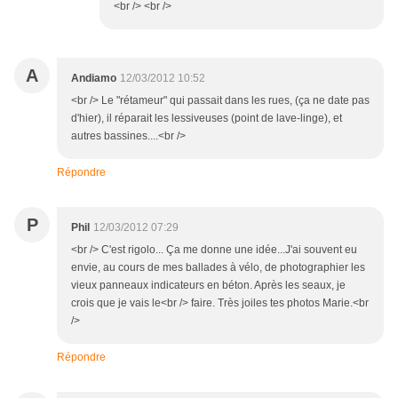
<br /> <br />
A
Andiamo
12/03/2012 10:52
<br /> Le "rétameur" qui passait dans les rues, (ça ne date pas
d'hier), il réparait les lessiveuses (point de lave-linge), et
autres bassines....<br />
Répondre
P
Phil
12/03/2012 07:29
<br /> C'est rigolo... Ça me donne une idée...J'ai souvent eu
envie, au cours de mes ballades à vélo, de photographier les
vieux panneaux indicateurs en béton. Après les seaux, je
crois que je vais le<br /> faire. Très joiles tes photos Marie.<br
/>
Répondre