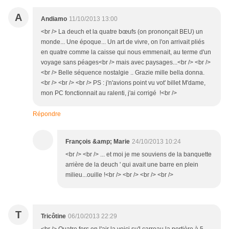
A
Andiamo
11/10/2013 13:00
<br /> La deuch et la quatre bœufs (on prononçait BEU) un
monde... Une époque... Un art de vivre, on l'on arrivait pliés
en quatre comme la caisse qui nous emmenait, au terme d'un
voyage sans péages<br /> mais avec paysages...<br /> <br />
<br /> Belle séquence nostalgie .. Grazie mille bella donna.
<br /> <br /> <br /> PS : j'n'avions point vu vot' billet M'dame,
mon PC fonctionnait au ralenti, j'ai corrigé !<br />
Répondre
François &amp; Marie
24/10/2013 10:24
<br /> <br /> ... et moi je me souviens de la banquette
arrière de la deuch ' qui avait une barre en plein
milieu...ouille !<br /> <br /> <br /> <br />
T
Tricôtine
06/10/2013 22:29