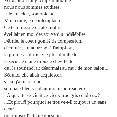
Pendant un long temps immobile
nous nous sommes étudiées.
Elle, placide, somnolente.
Moi, émue, en contemplante.
Cette molécule d'auto-mobile
éveillait en moi des souvenirs indélébiles.
Fébrile, le coeur gonflé de compassion,
d'emblée, lui ai proposé l'
adoption,
la promesse d'
une vie plus douillette,
la sécurité d'une robuste chevillette
qui la soutiendrait désormais
au mur de mon salon...
Séduite, elle allait acquiescer,
si, si! j'ai remarqué
son pâle bleu soudain moins poussièreux...
- A quoi te servirait ce vieux truc gris cendreux?
...Et plouf! pourquoi se trouve-t-il toujours un sans
cœur
pour poser l'infâme question