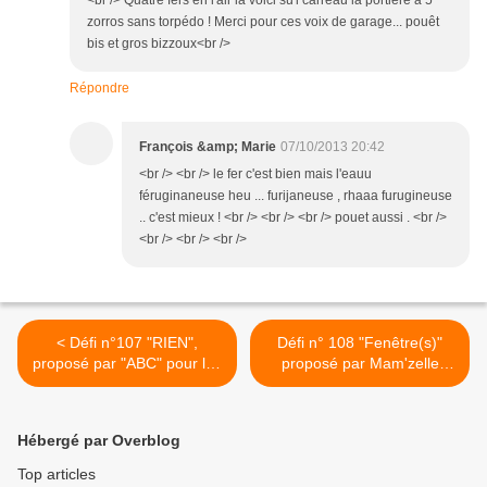
<br /> Quatre fers en l'air la voici su'l carreau la portière à 5
zorros sans torpédo ! Merci pour ces voix de garage... pouêt
bis et gros bizzoux<br />
Répondre
François &amp; Marie
07/10/2013 20:42
<br /> <br /> le fer c'est bien mais l'eauu
féruginaneuse heu ... furijaneuse , rhaaa furugineuse
.. c'est mieux ! <br /> <br /> <br /> pouet aussi . <br />
<br /> <br /> <br />
< Défi n°107 "RIEN",
Défi n° 108 "Fenêtre(s)"
proposé par "ABC" pour les
proposé par Mam'zelle
Croqueurs de mots.
Jeanne pour les Croqueurs
de mots. >
Hébergé par Overblog
Top articles