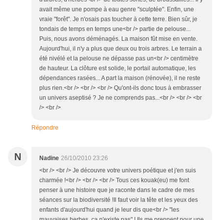
avait même une pompe à eau genre "sculptée". Enfin, une
vraie "forêt". Je n'osais pas toucher à cette terre. Bien sûr, je
tondais de temps en temps une<br /> partie de pelouse...
Puis, nous avons déménagés. La maison fût mise en vente.
Aujourd'hui, il n'y a plus que deux ou trois arbres. Le terrain a
été nivélé et la pelouse ne dépasse pas un<br /> centimètre
de hauteur. La clôture est solide, le portail automatique, les
dépendances rasées... A part la maison (rénovée), il ne reste
plus rien.<br /> <br /> <br /> Qu'ont-ils donc tous à embrasser
un univers aseptisé ? Je ne comprends pas...<br /> <br /> <br
/> <br />
Répondre
N
Nadine
26/10/2010 23:26
<br /> <br /> Je découvre votre univers poétique et j'en suis
charmée !<br /> <br /> <br /> Tous ces kouak(eu) me font
penser à une histoire que je raconte dans le cadre de mes
séances sur la biodiversité !Il faut voir la tête et les yeux des
enfants d'aujourd'hui quand je leur dis que<br /> "les
mauvaises herbes, ça n'existe pas" ! Ils me prennent pour une