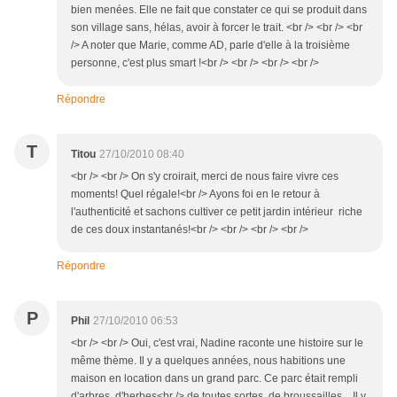
bien menées. Elle ne fait que constater ce qui se produit dans
son village sans, hélas, avoir à forcer le trait. <br /> <br /> <br
/> A noter que Marie, comme AD, parle d'elle à la troisième
personne, c'est plus smart !<br /> <br /> <br /> <br />
Répondre
T
Titou
27/10/2010 08:40
<br /> <br /> On s'y croirait, merci de nous faire vivre ces
moments! Quel régale!<br /> Ayons foi en le retour à
l'authenticité et sachons cultiver ce petit jardin intérieur riche
de ces doux instantanés!<br /> <br /> <br /> <br />
Répondre
P
Phil
27/10/2010 06:53
<br /> <br /> Oui, c'est vrai, Nadine raconte une histoire sur le
même thème. Il y a quelques années, nous habitions une
maison en location dans un grand parc. Ce parc était rempli
d'arbres, d'herbes<br /> de toutes sortes, de broussailles... Il y