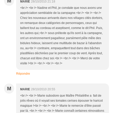
M
MARIE
28/10/2010 21:18
<br /> <br /> Nadine et Phil, je constate que nous avons une
appréciation semblable de la campagne.<br /> <br /> <br />
Chez les nouveaux arrivants dans nos villages cités dortoirs,
on remarque deux catégories de personnages, ceux qui
taillent tout au cordeau et aseptisent, comme le dit Phil. Puis,
les autres qui,<br /> sous prétexte qu'ils sont à la campagne,
ont un environnement pagailleur, parsèment pêle mêle des
bidules hideux, laissent une multitude de bazar à l'abandon
ou, au<br /> contraire, empaquettent tout dans des bâches
plastifiées déchirées par le premier coup de vent. Après tout,
chacun est libre chez soi.<br /> <br /> <br /> Merci de votre
visite !<br /> <br /> <br /> <br />
Répondre
M
MARIE
28/10/2010 20:55
<br /> <br /> Marie subodore que Maître Philalèthe a fait de
jolis rêves où il voyait ses tomates cerises épouser le haricot
magique !<br /> <br /> <br /> Marie le remercie d'être passé
par là. <br /> <br /> <br /> Marie connaît certaines rénovations