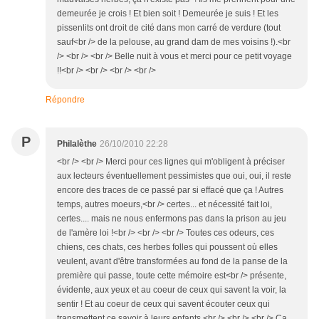
demeurée je crois ! Et bien soit ! Demeurée je suis ! Et les
pissenlits ont droit de cité dans mon carré de verdure (tout
sauf<br /> de la pelouse, au grand dam de mes voisins !).<br
/> <br /> <br /> Belle nuit à vous et merci pour ce petit voyage
!!<br /> <br /> <br /> <br />
Répondre
P
Philalèthe
26/10/2010 22:28
<br /> <br /> Merci pour ces lignes qui m'obligent à préciser
aux lecteurs éventuellement pessimistes que oui, oui, il reste
encore des traces de ce passé par si effacé que ça ! Autres
temps, autres moeurs,<br /> certes... et nécessité fait loi,
certes.... mais ne nous enfermons pas dans la prison au jeu
de l'amère loi !<br /> <br /> <br /> Toutes ces odeurs, ces
chiens, ces chats, ces herbes folles qui poussent où elles
veulent, avant d'être transformées au fond de la panse de la
première qui passe, toute cette mémoire est<br /> présente,
évidente, aux yeux et au coeur de ceux qui savent la voir, la
sentir ! Et au coeur de ceux qui savent écouter ceux qui
transmettent ce savoir à leurs enfants.<br /> <br /> <br /> Ca