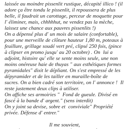
laissée au moindre pissenlit rustique, décapité illico ! (il
adore ça être tondu le pissenlit, il repoussera de plus
belle, il faudrait un carottage, perceur de moquette pour
l' éliminer, mais, chhhhhut, ne vendez pas la mèche,
laissez une chance aux pauvres pissenlits !)
On a dépensé plus d' un mois de salaire (confortable),
pour une merveille de clôture hauteur 1,80 m, poteaux à
feuillure, grillage soudé vert pré, clipsé 250 fois, (pince
à clipser en promo jusqu' au 20 octobre) . On lui a
adjoint, histoire qu' elle se sente moins seule, une non
moins onéreuse haie de thuyas " aux esthétiques formes
pyramidales" dixit le dépliant. On s'est empressé de les
dépyramider et de les tailler en muraille-boîte de
sucres. On a bien cadré son territoire, on l' annonce ! Il
reste justement deux clips à utiliser.
On affiche ses armoiries " Fond de gueule. Divisé en
fascé à la bande d' argent." (sens interdit)
On y joint sa devise, sobre et conviviale" Propriété
privée. Défense d' entrer."
Il me souvient,