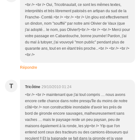
<br /> <br /> Oui, Tricotinaulait, ce sont les mêmes textes,
interprétés et très librement patoisés en artipan du sud de la
Franche- Comté.<br /> <br /> <br /> Un glou est effectivement
un dindon, nom "soufflé" par notre ami Olivier de Vaux (que
j'ai adopté... le nom, pas Olivier!)<br /> <br /> <br /> Merci pour
votre passage en Cabardouche, bonne journée! Pardon, j'ai
du mal à tutoyer, j'ai vouvoyé "mon public" pendant plus de
quarante ans, tout en en étant très proche...<br /> <br /> <br />
<br />
Répondre
T
Tricôtine
29/10/2010 01:24
<br /> <br /> maintenant que j'ai tout compris .... nous avons
encore cette chance dans notre presqu'île du moins de notre
côté<br /> non constructible inondable d'avoir les prés de
bord de gironde encore sauvages, malheureusement sans
vaches .... mais le paysage reste un peu paysan, peu de
maisons également à la ronde, les yip<br /> YIp que l'on
entend sont ceux des tracteurs ou des camions éboueurs qui
reculent !! Et la baignade se fait dans la gironde et la vase