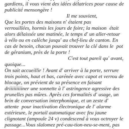
gardiens, il vous vient des idées délatrices pour cause de
publicité mensongère !
Il me souvient,
Que les portes des maisons n' étaient pas
verrouillées, hormis les jours de foire; la maison était
alors délaissée une matinée, le temps d' un aller-retour
à vélo ou en calèche jusqu' au chef-lieu de canton. En
cas de besoin, chacun pouvait trouver la clé dans le pot
de géranium, près de la porte !
C'est tout pareil qu' avant,
quoique...
On sait accueillir ! Avant d' arriver à la porte, serrure
trois points, haut et bas, carénée avec capot et verrou de
blocage, on prévient de sa présence en faisant
driiiiiiiiiner une sonnette à l' astringence agressive des
prunelles pas mûres. Après ces formalités d' usage, un
brin de conversation interphonique, et un zeste d'
attente pour inactivation électronique de l' alarme
extérieure, le portail automatique avec feu jaune
clignotant (ampoule 24 v) condescend à vous octroyer le
passage...Vous slalomez pré-cau-tion-neu-se-ment, pas