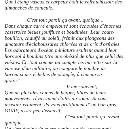
Que l'étang vaseux et carpeux était le rafraîchissoir des
dimanches de canicule.
C'est tout pareil qu'avant, quoique...
Dans chaque carré empelousé sont échouées d'énormes
casseroles bleues joufflues et boudinées. Leur court-
bouillon, chauffé au soleil, frémit aux plongeons des
amateurs d'éclaboussures chlorées et de cris d'orfraies.
Les adorateurs d'océan miniature exultent quand leur
hors sol à boudins titre une obésité de plus que celui des
voisins. Et, tout comme on compte les barrettes sur la
vareuse d'un militaire, on compare le nombre de
barreaux des échelles de plongée, à chacun sa
gloire !
Il me souvient,
Que de placides chiens de berger, libres de leurs
mouvements, rêvassaient étalés au soleil. Si vous
insistiez vraiment, ils vous gratifiaient d' un bon gros
OUAF, assez peu dissuasif.
C'est tout pareil qu' avant,
quoique...
On s'est équipé de micro-canins agités, tressautant