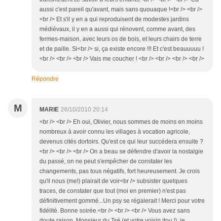
aussi c'est pareil qu'avant, mais sans quouaque !<br /> <br />
<br /> Et s'il y en a qui reproduisent de modestes jardins
médiévaux, il y en a aussi qui rénovent, comme avant, des
fermes-maison, avec leurs os de bois, et leurs chairs de terre
et de paille. Si<br /> si, ça existe encore !!! Et c'est beauuuuu !
<br /> <br /> <br /> Vais me coucher ! <br /> <br /> <br /> <br />
Répondre
M
MARIE
26/10/2010 20:14
<br /> <br /> Eh oui, Olivier, nous sommes de moins en moins
nombreux à avoir connu les villages à vocation agricole,
devenus cités dortoirs. Qu'est ce qui leur succédera ensuite ?
<br /> <br /> <br /> On a beau se défendre d'avoir la nostalgie
du passé, on ne peut s'empêcher de constater les
changements, pas tous négatifs, fort heureusement. Je crois
qu'il nous (me!) plairait de voir<br /> subsister quelques
traces, de constater que tout (moi en premier) n'est pas
définitivement gommé...Un psy se régalerait ! Merci pour votre
fidélité. Bonne soirée.<br /> <br /> <br /> Vous avez sans
doute raison, Monsieur du Tsé (et votre voisin itou !), je