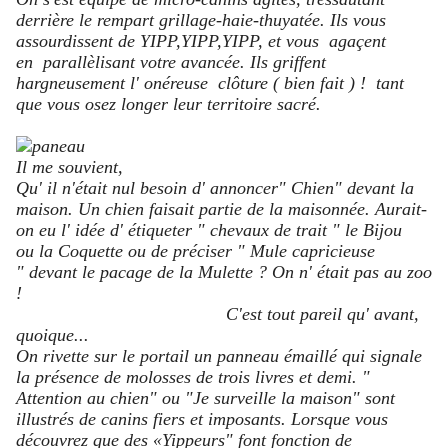
derrière le rempart grillage-haie-thuyatée. Ils vous
assourdissent de YIPP,YIPP,YIPP, et vous agaçent
en parallèlisant votre avancée. Ils griffent
hargneusement l' onéreuse clôture ( bien fait ) ! tant
que vous osez longer leur territoire sacré.
Il me souvient,
Qu' il n'était nul besoin d' annoncer" Chien" devant la
maison. Un chien faisait partie de la maisonnée. Aurait-
on eu l' idée d' étiqueter " chevaux de trait " le Bijou
ou la Coquette ou de préciser " Mule capricieuse
" devant le pacage de la Mulette ? On n' était pas au zoo
!
C'est tout pareil qu' avant,
quoique...
On rivette sur le portail un panneau émaillé qui signale
la présence de molosses de trois livres et demi. "
Attention au chien" ou "Je surveille la maison" sont
illustrés de canins fiers et imposants. Lorsque vous
découvrez que des «Yippeurs" font fonction de