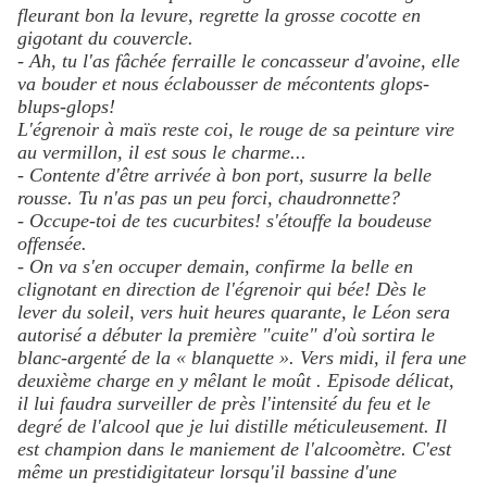
fleurant bon la levure, regrette la grosse cocotte en
gigotant du couvercle.
- Ah, tu l'as fâchée ferraille le concasseur d'avoine, elle
va bouder et nous éclabousser de mécontents glops-
blups-glops!
L'égrenoir à maïs reste coi, le rouge de sa peinture vire
au vermillon, il est sous le charme...
- Contente d'être arrivée à bon port, susurre la belle
rousse. Tu n'as pas un peu forci, chaudronnette?
- Occupe-toi de tes cucurbites! s'étouffe la boudeuse
offensée.
- On va s'en occuper demain, confirme la belle en
clignotant en direction de l'égrenoir qui bée! Dès le
lever du soleil, vers huit heures quarante, le Léon sera
autorisé a débuter la première "cuite" d'où sortira le
blanc-argenté de la « blanquette ». Vers midi, il fera une
deuxième charge en y mêlant le moût . Episode délicat,
il lui faudra surveiller de près l'intensité du feu et le
degré de l'alcool que je lui distille méticuleusement. Il
est champion dans le maniement de l'alcoomètre. C'est
même un prestidigitateur lorsqu'il bassine d'une