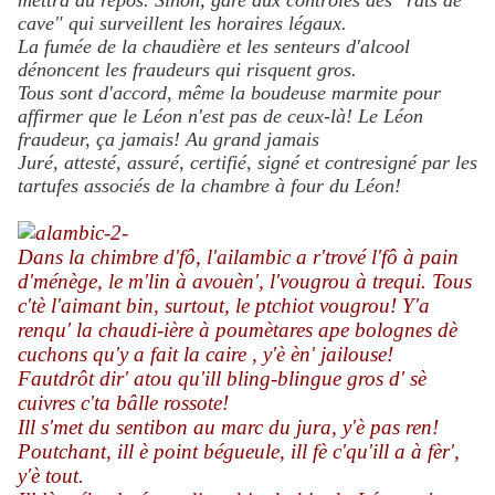
mettra au repos. Sinon, gare aux contrôles des "rats de
cave" qui surveillent les horaires légaux.
La fumée de la chaudière et les senteurs d'alcool
dénoncent les fraudeurs qui risquent gros.
Tous sont d'accord, même la boudeuse marmite pour
affirmer que le Léon n'est pas de ceux-là!
Le Léon
fraudeur, ça jamais! Au grand jamais
Juré, attesté, assuré, certifié, signé et contresigné par les
tartufes associés de la chambre à four du Léon!
Dans la chimbre d'fô, l'ailambic a r'trové l'fô à pain
d'ménège, le m'lin à avouèn', l'vougrou à trequi. Tous
c'tè l'aimant bin, surtout, le ptchiot vougrou! Y'a
renqu' la chaudi-ière à poumètares ape bolognes dè
cuchons qu'y a fait la caire , y'è èn' jailouse!
Fautdrôt dir' atou qu'ill bling-blingue gros d' sè
cuivres c'ta bâlle rossote!
Ill s'met du sentibon au marc du jura, y'è pas ren!
Poutchant, ill è point bégueule, ill fè c'qu'ill a à fèr',
y'è tout.