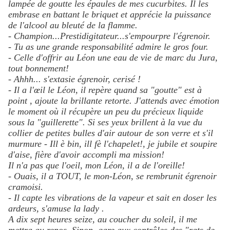
lampée de goutte les épaules de mes cucurbites. Il les
embrase en battant le briquet et apprécie la puissance
de l'alcool au bleuté de la flamme.
- Champion...Prestidigitateur...s'empourpre l'égrenoir.
- Tu as une grande responsabilité admire le gros four.
- Celle d'offrir au Léon une eau de vie de marc du Jura,
tout bonnement!
- Ahhh... s'extasie égrenoir, cerisé !
- Il a l'œil le Léon, il repère quand sa "goutte" est à
point , ajoute la brillante retorte. J'attends avec émotion
le moment où il récupère un peu du précieux liquide
sous la "guillerette". Si ses yeux brillent à la vue du
collier de petites bulles d'air autour de son verre et s'il
murmure - Ill è bin, ill fè l'chapelet!, je jubile et soupire
d'aise, fière d'avoir accompli ma mission!
Il n'a pas que l'oeil, mon Léon, il a de l'oreille!
- Ouais, il a TOUT, le mon-Léon, se rembrunit égrenoir
cramoisi.
- Il capte les vibrations de la vapeur et sait en doser les
ardeurs, s'amuse la lady .
A dix sept heures seize, au coucher du soleil, il me