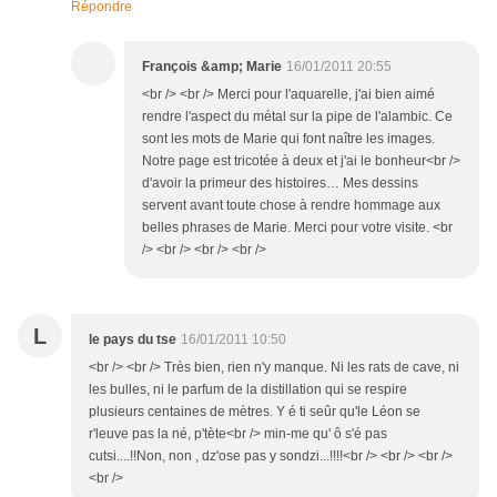
Répondre
François &amp; Marie
16/01/2011 20:55
<br /> <br /> Merci pour l'aquarelle, j'ai bien aimé
rendre l'aspect du métal sur la pipe de l'alambic. Ce
sont les mots de Marie qui font naître les images.
Notre page est tricotée à deux et j'ai le bonheur<br />
d'avoir la primeur des histoires… Mes dessins
servent avant toute chose à rendre hommage aux
belles phrases de Marie. Merci pour votre visite. <br
/> <br /> <br /> <br />
L
le pays du tse
16/01/2011 10:50
<br /> <br /> Très bien, rien n'y manque. Ni les rats de cave, ni
les bulles, ni le parfum de la distillation qui se respire
plusieurs centaines de mètres. Y é ti seûr qu'le Léon se
r'leuve pas la né, p'tète<br /> min-me qu' ô s'é pas
cutsi....!!Non, non , dz'ose pas y sondzi...!!!!<br /> <br /> <br />
<br />