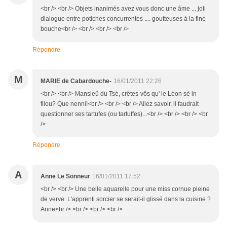
<br /> <br /> Objets inanimés avez vous donc une âme ... joli
dialogue entre potiches concurrentes .... goutteuses à la fine
bouche<br /> <br /> <br /> <br />
Répondre
M
MARIE de Cabardouche-
16/01/2011 22:26
<br /> <br /> Mansieû du Tsé, crêtes-vôs qu' le Léon sè in
filou? Que nenni!<br /> <br /> <br /> Allez savoir, il faudrait
questionner ses tartufes (ou tartuffes)...<br /> <br /> <br /> <br
/>
Répondre
A
Anne Le Sonneur
16/01/2011 17:52
<br /> <br /> Une belle aquarelle pour une miss cornue pleine
de verve. L'apprenti sorcier se serait-il glissé dans la cuisine ?
Anne<br /> <br /> <br /> <br />