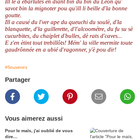
Ill lè a ébarlutés en diant bin du bin du Léon qu'
savot bin la mignoter pou qu'ill li beille d'la bonne
goutte.
Ill a causé du l'ver ape du queuchi du soulè, d'la
blanquette, d'la guillerette, d'l'alcoométre, du fu su sè
cucurbites, du chaiplet d'bulles, dè rats d'caves...
E z'en ètint tout trebillôts! Mém' la ville mermite toute
gaudrônnée en a ubié d'ragonner, y'è pou dir!
#Souvenirs
Partager
Vous aimerez aussi
Pour le maïs, j'ai oublié de vous
dire…