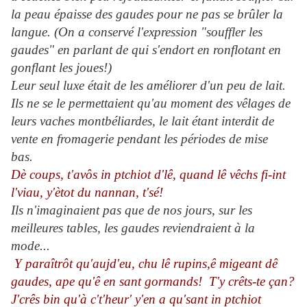
la peau épaisse des gaudes pour ne pas se brûler la
langue. (On a conservé l'expression "souffler les
gaudes" en parlant de qui s'endort en ronflotant en
gonflant les joues!)
Leur seul luxe était de les améliorer d'un peu de lait.
Ils ne se le permettaient qu'au moment des vêlages de
leurs vaches montbéliardes, le lait étant interdit de
vente en fromagerie pendant les périodes de mise
bas.
Dè coups, t'avôs in ptchiot d'lê, quand lê vêchs fi-int
l'viau, y'ètot du nannan, t'sé!
Ils n'imaginaient pas que de nos jours, sur les
meilleures tables, les gaudes reviendraient à la
mode...
Y paraîtrôt qu'aujd'eu, chu lê rupins,ê migeant dê
gaudes, ape qu'ê en sant gormands! T'y crêts-te çan?
J'crês bin qu'à c't'heur' y'en a qu'sant in ptchiot