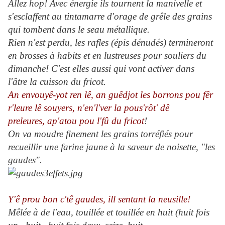
Allez hop! Avec énergie ils tournent la manivelle et
s'esclaffent au tintamarre d'orage de grêle des grains
qui tombent dans le seau métallique.
Rien n'est perdu, les rafles (épis dénudés) termineront
en brosses à habits et en lustreuses pour souliers du
dimanche! C'est elles aussi qui vont activer dans
l'âtre la cuisson du fricot.
An envouyê-yot ren lê, an guêdjot les borrons pou fêr
r'leure lê souyers, n'en'l'ver la pous'rôt' dê
preleures, ap'atou pou l'fû du fricot
!
On va moudre finement les grains torréfiés pour
recueillir une farine jaune à la saveur de noisette, "les
gaudes".
Y'ê prou bon c'tê gaudes, ill sentant la neusille!
Mêlée à de l'eau, touillée et touillée en huit (huit fois