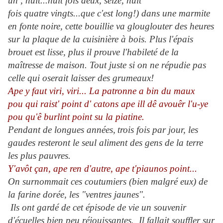
un , huit...huit fois deux, seize, huit
fois quatre vingts...que c'est long!) dans une marmite
en fonte noire, cette bouillie va glouglouter des heures
sur la plaque de la cuisinière à bois. Plus l'épais
brouet est lisse, plus il prouve l'habileté de la
maîtresse de maison. Tout juste si on ne répudie pas
celle qui oserait laisser des grumeaux!
Ape y faut viri, viri... La patronne a bin du maux
pou qui raist' point d' catons ape ill dê avouêr l'u-ye
pou qu'ê burlint point su la piatine.
Pendant de longues années,
trois fois par jour, les
gaudes resteront le seul aliment des gens de la terre
les plus pauvres.
Y'avôt çan, ape ren d'autre, ape t'piaunos point...
On surnommait ces coutumiers (bien malgré eux) de
la farine dorée, les "ventres jaunes".
Ils ont gardé de cet épisode de vie un souvenir
d'écuelles bien peu réjouissantes. Il fallait souffler sur