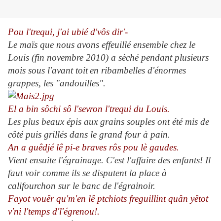
Pou l'trequi, j'ai ubié d'vôs dir'-
Le maïs que nous avons effeuillé ensemble chez le
Louis (fin novembre 2010) a sèché pendant plusieurs
mois sous l'avant toit
en ribambelles d'énormes
grappes, les "andouilles".
El a bin sôchi sô l'sevron l'trequi du Louis.
Les plus beaux épis aux grains souples ont été mis de
côté puis grillés dans le grand four à pain.
An a guêdjé lê pi-e braves rôs pou lè gaudes.
Vient ensuite l'égrainage. C'est l'affaire des
enfants! Il
faut voir comme ils se disputent la place à
califourchon sur le banc de l'égrainoir.
Fayot vouêr qu'm'en lê ptchiots freguillint quân yêtot
v'ni l'temps d'l'égrenou!.