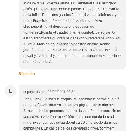
avoir ce fameux ventre jaune! On l'attribuait aussi aux gens
aisés qui avaient une bourse pleine d'or serrée autour<br />
de la taille. Tiens, des gaudes froides, il va me falloir essayer,
merci Francis! <br /> <br /> <br /> Andiamo- Vivre
chichement n'était donc pas une question de
frontières...Polinta et gaudes, même combat...de survie. On
est souvent frères ou cousins dans<br /> l'adversité.<br /> <br
/> <br /> Mais ne nous laissons pas trop abattre, bonne
journée Andiamo! <br /> <br /> <br /> L'Mensieu du Tsé- Il
devait y avoir (et il y a encore) de bien misérables vies...<br />
<br /> <br /> <br />
Répondre
L
le pays du tse
05/09/2011 09:54
<br /> <br /> Le maîs-le troquis- tout comme le sarrazin-le bié
na- ont dû bien souvent sauver les paysans de la famine.
Sans oublier les pommes de terre- les treufes-. Le sarrazin est
venu d'Asie vers l'an<br /> 1000 , mais pomme de terre et
maïs ne sont arrivés qu'au début du 19 ème siècle dans les
campagnes. En cas de gel des céréales d'hiver, comment