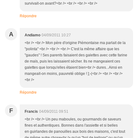
survivait-on avant?<br /> <br /> <br /> <br />
Répondre
A
Andiamo
04/09/2011 10:27
<br /> <br /> Mon père d'origine Piémontaise ma parlait de la
"polinta" <br /> <br /> <br /> C'est la même affaire que les
"gaudes" ! Ses parents faisaient des galettes avec cette farine
de maïs, puis les laissaient sécher. Ils ne mangeaient ces
galettes que lorsqu'elles étaient bien<br /> dures...Ainsi en
mangeait-on moins, pauvreté oblige ! ];-(<br /> <br /> <br />
<br />
Répondre
F
Francis
04/09/2011 09:51
<br /> <br /> Un peu maboules, ou gourmands de saveurs
fines et authentiques. Bonnes dans l'assiette et si belles
en guirlandes de panouilles aux bois des maisons, c'est tout
de même autre chose<br /> qu'un "bol de kellogs" ou qu'un