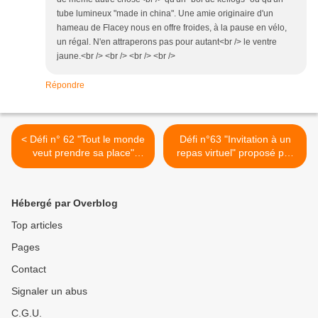
tube lumineux "made in china". Une amie originaire d'un
hameau de Flacey nous en offre froides, à la pause en vélo,
un régal. N'en attraperons pas pour autant<br /> le ventre
jaune.<br /> <br /> <br /> <br />
Répondre
< Défi n° 62 "Tout le monde
Défi n°63 "Invitation à un
veut prendre sa place"
repas virtuel" proposé par
proposé par Lilou-Frédotte
Eglantine Nalge, pour "Les
pour la Communauté "Les
Croqueurs de mots". >
croqueurs de mots".
Hébergé par Overblog
Top articles
Pages
Contact
Signaler un abus
C.G.U.