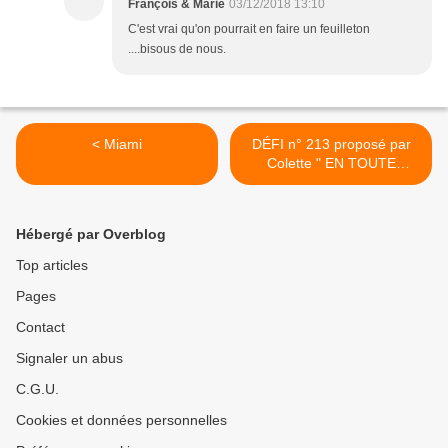
François & Marie
03/12/2018 13:10
C'est vrai qu'on pourrait en faire un feuilleton
....bisous de nous.
< Miami
DÉFI n° 213 proposé par
Colette " EN TOUTE
SIMPLICITÉ " pour Les
Croqueurs de Mots. >
Hébergé par Overblog
Top articles
Pages
Contact
Signaler un abus
C.G.U.
Cookies et données personnelles