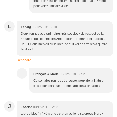
tendre car ils sont nourris au trèfle de qualité ! merci
pour votre amicale visite .
L
Lenaïg
03/12/2018 12:10
Deux rennes peu ordinaires très soucieux du respect de la
nature et qui, comme les Amérindiens, demandent pardon au
lin ... Quelle merveilleuse idée de cultiver des trèfles à quatre
feuilles !
Répondre
François & Marie
03/12/2018 12:52
Ce sont des rennes très respectueux de la Nature,
c'est pour cela que le Père Noël les a engagés !
J
Josette
03/12/2018 12:03
tout de bleu 'lin) vêtu elle est bien belle la salopette !<br />