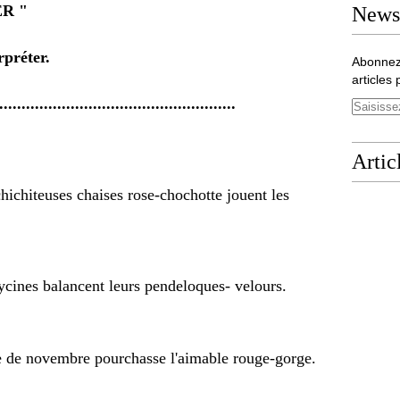
R "
Newsl
rpréter.
Abonnez
articles 
.....................................................
Artic
hichiteuses chaises rose-chochotte jouent les
ycines balancent leurs pendeloques- velours.
ise de novembre pourchasse l'aimable rouge-gorge.