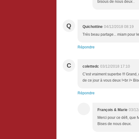
bisous de nous deux .
Q
Quichottine
04/12/2018 08:19
Très beau partage... miam pour l
Répondre
C
colettedc
03/12/2018 17:10
C'est vraiment superbe !!! Grand,
de ce jour à vous deux !<br /> Bi
Répondre
François & Marie
03/12
Merci pour ce défi, que M
Bises de nous deux.