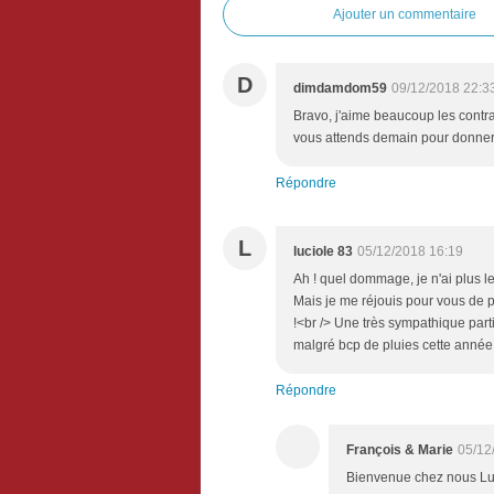
Ajouter un commentaire
D
dimdamdom59
09/12/2018 22:3
Bravo, j'aime beaucoup les contra
vous attends demain pour donner u
Répondre
L
luciole 83
05/12/2018 16:19
Ah ! quel dommage, je n'ai plus 
Mais je me réjouis pour vous de p
!<br /> Une très sympathique parti
malgré bcp de pluies cette année.
Répondre
François & Marie
05/12
Bienvenue chez nous Luc