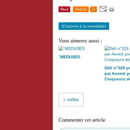
Repost
0
S'inscrire à la newsletter
Vous aimerez aussi :
¨MEDUSES
Défi n°329 p
par Annick p
Croqueurs d
trèfles
Commenter cet article