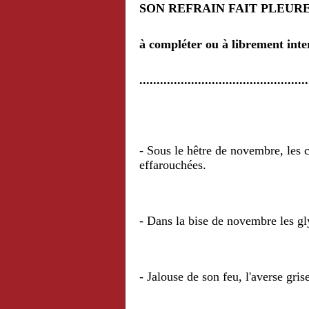
SON REFRAIN FAIT PLEURE
à compléter ou à librement inte
.................................................
- Sous le hêtre de novembre, les c
effarouchées.
- Dans la bise de novembre les gl
- Jalouse de son feu, l'averse gr