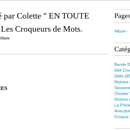
é par Colette " EN TOUTE
Page
Les Croqueurs de Mots.
Album -
 Marie
Catég
..............................................................................................
Bande D
Défi Cr
Défis
(8
Histoire
MES
Souveni
Choses 
Dictons
La P'tiot
Anecdot
Croquis