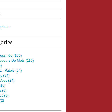
s
 photos
ories
essinée
(130)
oqueurs De Mots
(110)
5)
 En Patois
(54)
rs
(34)
Vues
(24)
(18)
e
(5)
es
(5)
(2)