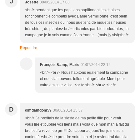
J
Josette
30/06/2014 17:08
<br /> pendant que les papillons papillonent les chaises
ronchonnent je compatis avec Dame Vermillonne ,c'est plein
de tous ces insectes qui nous guettent, de mouettes rieuses
très chie..., de plantes<br /> urticantes pas bien odorantes; la
campagne je la vois comme Jean Yanne... (mais j'y vis!)<br />
Répondre
François &amp; Marie
01/07/2014 22:12
<br /> <br /> Nous habitons également la campagne
et nous la trouvons tellement agréable. Merci pour
votre amicale visite. <br /> <br /> <br /> <br />
D
dimdamdom59
30/06/2014 15:37
<br /> Je profitais de la sieste de ma petite fille pour venir
vous lire et publier vos liens mais voilà que mon mari a fait du
bruit et l'a réveillée grrr!!! Donc pour aujourd'hui je me suis
contentée<br /> de prendre votre lien et je reviendrai dans la