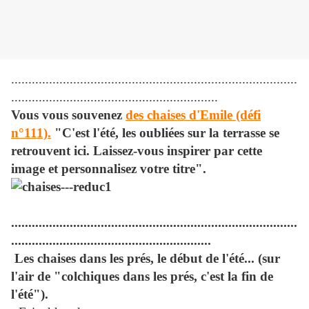
...................................................................................
............................................................
Vous vous souvenez
des chaises d'Emile (défi
n°111).
"C'est l'été, les oubliées sur la terrasse se
retrouvent ici. Laissez-vous inspirer par cette
image et personnalisez votre titre".
...................................................................................
..........................................................
Les chaises dans les prés, le début de l'été... (sur
l'air de "colchiques dans les prés, c'est la fin de
l'été").