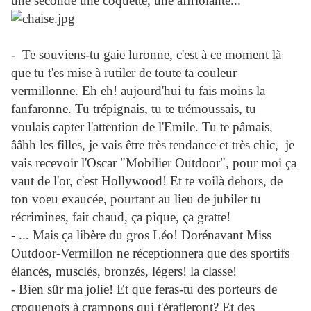
une seconde une coquette, une affriolante...
-
Te souviens-tu gaie luronne, c'est à ce moment là
que tu t'es mise à rutiler de toute ta couleur
vermillonne. Eh eh! aujourd'hui tu fais
moins la
fanfaronne. Tu trépignais, tu te trémoussais, tu
voulais capter l'attention de l'Emile. Tu te pâmais,
ââhh les filles, je vais être très tendance et très chic, je
vais recevoir l'Oscar "Mobilier Outdoor", pour moi ça
vaut de l'or, c'est Hollywood! Et te voilà dehors, de
ton voeu exaucée, pourtant au lieu de jubiler tu
récrimines, fait chaud, ça pique, ça gratte!
- ... Mais ça libère du gros Léo! Dorénavant Miss
Outdoor-Vermillon ne réceptionnera que des sportifs
élancés, musclés, bronzés, légers! la classe!
- Bien sûr ma jolie! Et que feras-tu des porteurs de
croquenots à crampons qui t'érafleront? Et des