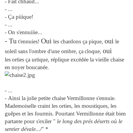
- Fait chhaud...
- ...
- Ça piiique!
- ...
- On s'ennuiiie...
- Tu
Oui
oui
t'ennuies!
les chardons ça pique,
le
oui
soleil sans l'ombre d'une ombre, ça
cloque,
les
orties ça urtique, réplique excédée la vieille chaise
en noyer boucanée.
- ...
- Ainsi la jolie petite chaise
Vermillonne s'ennuie.
Mademoiselle craint les orties, les moustiques, les
guêpes et les fourmis. Pourtant Vermillonne était bien
partante pour s'exiler "
le long des prés déserts où le
sentier dévale.../
" *