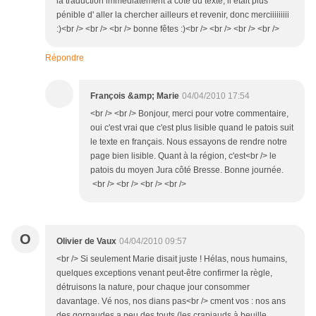
la traduction immédiatement à côté du texte, il était plus
pénible d' aller la chercher ailleurs et revenir, donc merciiiiiiiii
:)<br /> <br /> <br /> bonne fêtes :)<br /> <br /> <br /> <br />
Répondre
François &amp; Marie
04/04/2010 17:54
<br /> <br /> Bonjour, merci pour votre commentaire,
oui c'est vrai que c'est plus lisible quand le patois suit
le texte en français. Nous essayons de rendre notre
page bien lisible. Quant à la région, c'est<br /> le
patois du moyen Jura côté Bresse. Bonne journée.
<br /> <br /> <br /> <br />
O
Olivier de Vaux
04/04/2010 09:57
<br /> Si seulement Marie disait juste ! Hélas, nous humains,
quelques exceptions venant peut-être confirmer la règle,
détruisons la nature, pour chaque jour consommer
davantage. Vé nos, nos dians pas<br /> cment vos : nos ans
des gornaudes a peu des touts (les crapiauds à beuille