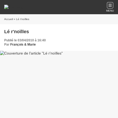
MENU
Accueil
» Lé r'noïlles
Lé r'noïlles
Publié le 03/04/2010 à 16:40
Par
François & Marie