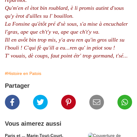
rèparmôt.
Qu'm'en el ètot bin roublard, è li promis autint d'sous
qu'y èrot d'uïlles su l' bouillon.
La Fonsine qu'ètôt pré d'sè sous, s'a mise à encuchaler
l'gras, ape que ch't'y va, ape que ch't'y va.
Ill en avôt bin trop mis, y'a avu ren qu'in gros uïlle su
l'bouli ! C'qui fè qu'ill a eu...ren qu' in ptiot sou !
T' vouais, dè coups, faut point étr' trop gormand, t'sé...
#Histoire en Patois
Partager
Vous aimerez aussi
Paris et ... Marie-Tout-Court.