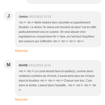
J
Juntos
05/11/2010 10:19
<br /> <br /> Belle histoire bien racontée et superbement
illustrée. Le dicton "le mieux est l'ennemi du bien" est en effet
particulièrement vrai en cuisine. On veut abuser d'un
ingrédient en croyant bien<br /> faire, et c'est tout l'équilibre
des saveurs qui s'effondre.<br /> <br /> <br /> <br />
Répondre
M
MARIE
04/11/2010 18:31
<br /> <br /> Le curaï devrait faire bi-quête(s), comme dans
certaines contrées du ch'nord, il aurait ainsi plus de n'z'yeux
dans le bouillon.<br /> <br /> <br /> Chacun son truc, Caïn
dans la tombe, Lebeuf dans l'assiette...<br /> <br /> <br /> <br
/>
Répondre