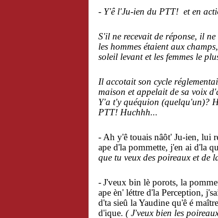
- Y'ê l'Ju-ien du PTT! et en act
S'il ne recevait de réponse, i
l ne
les hommes étaient aux champs,
soleil levant et les femmes le pl
Il accotait son cycle réglementai
maison et appelait de sa voix d
Y'a t'y quéquion (quelqu'un)? 
PTT! Huchhh...
-
Ah y'ê touais nâôt' Ju-ien, lui 
ape d'la pommette, j'en ai d'la q
que tu veux des poireaux et de l
-
J'veux bin lè porots, la pommet
ape èn' léttre d'la Perception, j's
d'ta sieû la Yaudine qu'ê é maître
d'ique.
( J'veux bien les poireaux