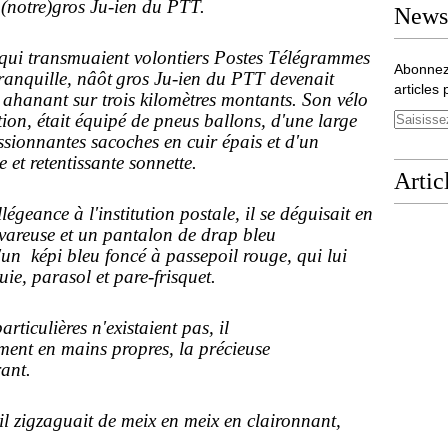
 (notre)gros Ju-ien du PTT.
Newsl
s qui transmuaient volontiers Postes Télégrammes
Abonnez
ranquille
, nâôt
gros Ju-ien du PTT devenait
articles 
ahanant sur trois kilomètres montants. Son vélo
ion, était équipé de pneus ballons, d'une large
ssionnantes sacoches en cuir épais et d'un
 et retentissante sonnette.
Artic
égeance à l'institution postale, il se déguisait en
vareuse et un pantalon de drap bleu
un képi bleu foncé à passepoil rouge, qui lui
ie, parasol et pare-frisquet.
articulières n'existaient pas, il
ment en mains propres, la précieuse
rant.
il zigzaguait de meix en meix en claironnant,