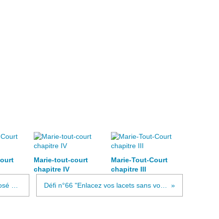
ourt
Marie-tout-court
Marie-Tout-Court
chapitre IV
chapitre III
Défi n°65- "De fil en aiguille" proposé par Tricotine, Capitaine de la Communauté "Les Croqueurs de mots".
Défi n°66 "Enlacez vos lacets sans vous lasser" proposé par Vert de Grisaille pour les croqueurs de mots