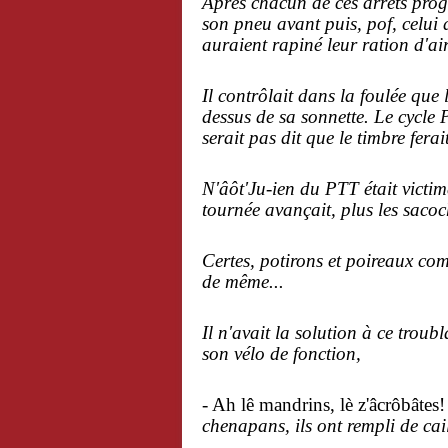
Après chacun de ces arrêts progr
son pneu avant puis, pof, celui
auraient rapiné leur ration d'air
Il contrôlait dans la foulée que 
dessus de sa sonnette. Le cycle P
serait pas dit que le timbre fer
N'âôt'Ju-ien du PTT était victi
tournée avançait, plus les sacoc
Certes, potirons et poireaux comb
de même...
Il n'avait la solution à ce trou
son vélo de fonction,
-
Ah lê mandrins, lè z'âcrôbâtes! 
chenapans, ils ont rempli de cai