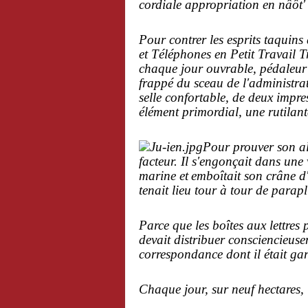
cordiale appropriation en nâôt'
Pour contrer les esprits taquin
et Téléphones en Petit Travail T
chaque jour ouvrable, pédaleur 
frappé du sceau de l'administrat
selle confortable, de deux impre
élément primordial, une rutilante
Pour prouver son all
facteur. Il s'e
ngonçait dans une 
marine et
emboîtait son crâne d'
tenait lieu tour à tour de
paraplu
Parce que les boîtes aux lettres p
devait
distribuer consciencieuse
correspondance dont il était ga
Chaque jour, sur neuf hectares, 