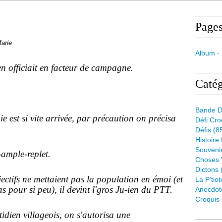
Page
arie
Album -
n officiait en facteur de campagne.
Catég
Bande D
 est si vite arrivée, par précaution on précisa
Défi Cr
Défis
(8
Histoire
Souveni
-ample-replet.
Choses 
Dictons
ectifs ne mettaient pas la population en émoi (et
La P'tiot
 pour si peu), il devint l'gros Ju-ien du PTT.
Anecdot
Croquis
tidien villageois, on s'autorisa une