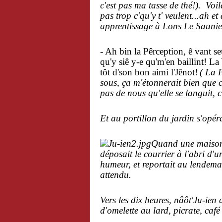
c'est pas ma tasse de thé!). Voil
pas trop c'qu'y t' veulent...ah e
apprentissage à Lons Le Saunier, 
-
Ah bin la Pêrception, ê vant s
qu'y siê y-e qu'm'en baillint! La 
tôt d'son bon aimi l'Jênot!
( La 
sous, ça m'étonnerait bien que c
pas de nous qu'elle se languit, c
Et au portillon du jardin s'opéra
Quand une maison l
déposait le courrier à l'abri d
humeur, et reportait au lendemai
attendu.
Vers les dix heures, nâôt'Ju-ien 
d'omelette au lard, picrate, café