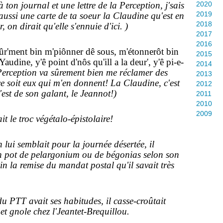
à ton journal et une lettre de la Perception, j'sais
2020
2019
t aussi une carte de ta soeur la Claudine qu'est en
2018
on dirait qu'elle s'ennuie d'ici. )
2017
2016
eûr'ment bin m'piônner dê sous, m'étonnerôt bin
2015
Yaudine, y'ê point d'nôs qu'ill a la deur', y'ê pi-e-
2014
Perception va sûrement bien me réclamer des
2013
e soit eux qui m'en donnent! La Claudine, c'est
2012
'est de son galant, le Jeannot!)
2011
2010
2009
it le troc végétalo-épistolaire!
ui semblait pour la journée désertée, il
'un pot de pelargonium ou de bégonias selon son
n la remise du mandat postal qu'il savait très
du PTT avait ses habitudes, il casse-croûtait
 et gnole chez l'Jeantet-Brequillou.