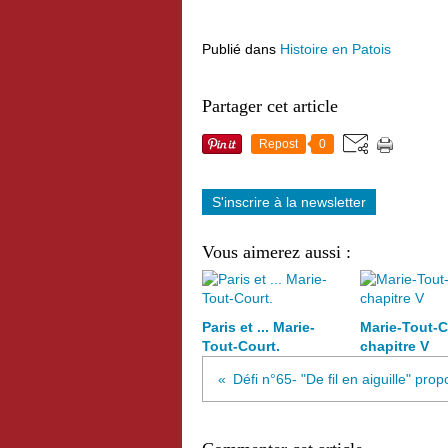
Publié dans
Histoire en Patois
Partager cet article
Repost
0
S'inscrire à la newsletter
Vous aimerez aussi :
Paris et ... Marie-
Marie-Tout-C
Tout-Court.
chapitre V