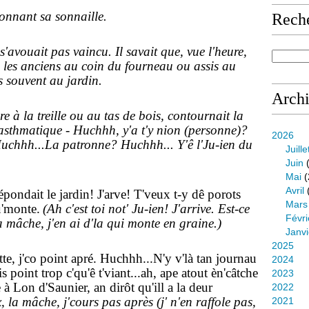
ionnant sa sonnaille.
Rech
 s'avouait pas vaincu. Il savait que, vue l'heure,
 les anciens au coin du fourneau ou assis au
us souvent au jardin.
Arch
re à la treille ou au tas de bois, contournait la
'asthmatique - Huchhh, y'a t'y nion (personne)?
2026
Huchhh...La patronne? Huchhh... Y'ê l'Ju-ien du
Juille
Juin
(
Mai
(
Avril
répondait le jardin! J'arve! T'veux t-y dê porots
Mars
u'monte.
(Ah c'est toi not' Ju-ien! J'arrive. Est-ce
Févri
a mâche, j'en ai d'la qui monte en graine.)
Janvi
2025
te, j'co point apré. Huchhh...N'y v'là tan journau
2024
ais point trop c'qu'ê t'viant...ah, ape atout èn'câtche
2023
 à Lon d'Saunier, an dirôt qu'ill a la deur
2022
, la mâche, j'cours pas après (j' n'en raffole pas,
2021