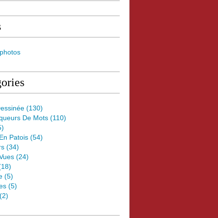
s
 photos
ories
essinée
(130)
oqueurs De Mots
(110)
5)
 En Patois
(54)
rs
(34)
Vues
(24)
(18)
e
(5)
es
(5)
(2)