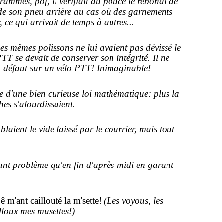
ammés, pof, il vérifiait du pouce le rebondi de
 de son pneu arrière au cas où des garnements
, ce qui arrivait de temps à autres...
les mêmes polissons ne lui avaient pas dévissé le
TT se devait de conserver son intégrité. Il ne
ait défaut sur un vélo PTT! Inimaginable!
me d'une bien curieuse loi mathématique: plus la
hes s'alourdissaient.
laient le vide laissé par le courrier, mais tout
blant problème qu'en fin d'après-midi en garant
ê m'ant caillouté la m'sette!
(Les voyous, les
lloux mes musettes!)