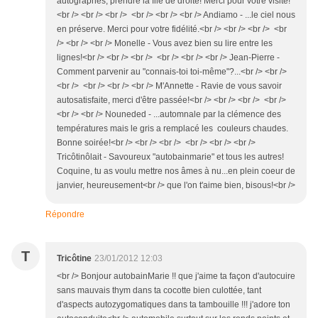
autographes, prendre la file de droite! Merci pour votre visite!
<br /> <br /> <br /> <br /> <br /> <br /> Andiamo - ...le ciel nous
en préserve. Merci pour votre fidélité.<br /> <br /> <br /> <br
/> <br /> <br /> Monelle - Vous avez bien su lire entre les
lignes!<br /> <br /> <br /> <br /> <br /> <br /> Jean-Pierre -
Comment parvenir au "connais-toi toi-même"?...<br /> <br />
<br /> <br /> <br /> <br /> M'Annette - Ravie de vous savoir
autosatisfaite, merci d'être passée!<br /> <br /> <br /> <br />
<br /> <br /> Nouneded - ...automnale par la clémence des
températures mais le gris a remplacé les couleurs chaudes.
Bonne soirée!<br /> <br /> <br /> <br /> <br /> <br />
Tricôtinôlait - Savoureux "autobainmarie" et tous les autres!
Coquine, tu as voulu mettre nos âmes à nu...en plein coeur de
janvier, heureusement<br /> que l'on t'aime bien, bisous!<br />
Répondre
T
Tricôtine
23/01/2012 12:03
<br /> Bonjour autobainMarie !! que j'aime ta façon d'autocuire
sans mauvais thym dans ta cocotte bien culottée, tant
d'aspects autozygomatiques dans ta tambouille !!! j'adore ton