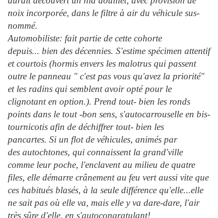
aurait découvert un nid douillet, avec provision de
noix incorporée, dans le filtre à air du véhicule sus-
nommé.
Automobiliste: fait partie de cette cohorte
depuis... bien des décennies. S'estime spécimen attentif
et courtois (hormis envers les malotrus qui passent
outre le panneau " c'est pas vous qu'avez la priorité"
et les radins qui semblent avoir opté pour le
clignotant en option.). Prend tout- bien les ronds
points dans le tout -bon sens, s'autocarrouselle en bis-
tournicotis afin de déchiffrer tout- bien les
pancartes. Si un flot de véhicules, animés par
des autochtones, qui connaissent la grand'ville
comme leur poche, l'enclavent au milieu de quatre
files, elle démarre crânement au feu vert aussi vite que
ces habitués blasés, à la seule différence qu'elle...elle
ne sait pas où elle va, mais elle y va dare-dare, l'air
très sûre d'elle, en s'autocongratulant!