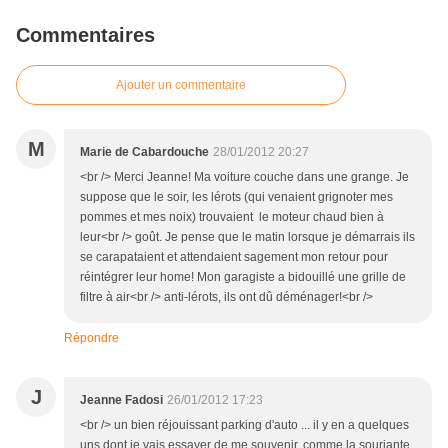
Commentaires
Ajouter un commentaire
M
Marie de Cabardouche
28/01/2012 20:27
<br /> Merci Jeanne! Ma voiture couche dans une grange. Je
suppose que le soir, les lérots (qui venaient grignoter mes
pommes et mes noix) trouvaient le moteur chaud bien à
leur<br /> goût. Je pense que le matin lorsque je démarrais ils
se carapataient et attendaient sagement mon retour pour
réintégrer leur home! Mon garagiste a bidouillé une grille de
filtre à air<br /> anti-lérots, ils ont dû déménager!<br />
Répondre
J
Jeanne Fadosi
26/01/2012 17:23
<br /> un bien réjouissant parking d'auto ... il y en a quelques
uns dont je vais essayer de me souvenir, comme la souriante