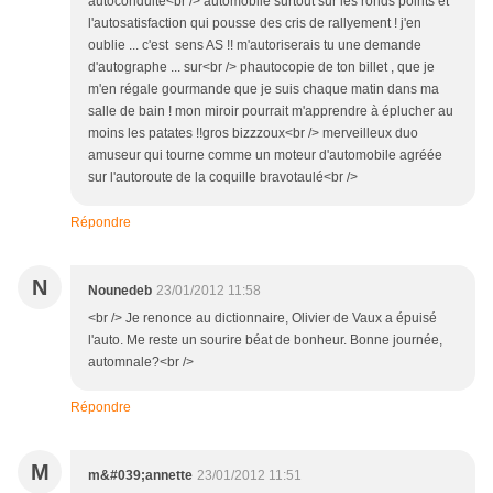
autoconduite<br /> automobile surtout sur les ronds points et
l'autosatisfaction qui pousse des cris de rallyement ! j'en
oublie ... c'est sens AS !! m'autoriserais tu une demande
d'autographe ... sur<br /> phautocopie de ton billet , que je
m'en régale gourmande que je suis chaque matin dans ma
salle de bain ! mon miroir pourrait m'apprendre à éplucher au
moins les patates !!gros bizzzoux<br /> merveilleux duo
amuseur qui tourne comme un moteur d'automobile agréée
sur l'autoroute de la coquille bravotaulé<br />
Répondre
N
Nounedeb
23/01/2012 11:58
<br /> Je renonce au dictionnaire, Olivier de Vaux a épuisé
l'auto. Me reste un sourire béat de bonheur. Bonne journée,
automnale?<br />
Répondre
M
m&#039;annette
23/01/2012 11:51