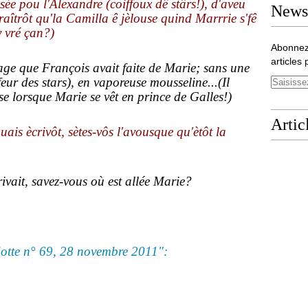
risée pou l'Alexandre (coiffoux dê stârs!), d'aveu
Newsl
araîtrôt qu'la Camilla ê jèlouse quind Marrrie s'fê
y vré çan?)
Abonnez
articles 
mage que François avait faite de Marie; sans une
feur des stars), en vaporeuse mousseline...(Il
se lorsque Marie se vêt en prince de Galles!)
Artic
is ècrivôt, sètes-vôs l'avousque qu'ètôt la
ivait, savez-vous où est allée Marie?
dotte n° 69, 28 novembre 2011":