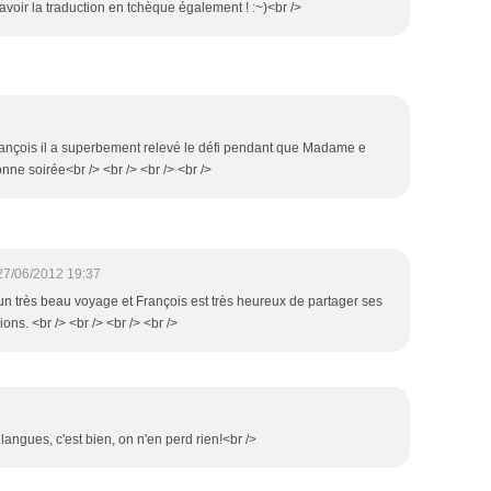
 avoir la traduction en tchèque également ! :~)<br />
François il a superbement relevé le défi pendant que Madame e
onne soirée<br /> <br /> <br /> <br />
27/06/2012 19:37
t un très beau voyage et François est très heureux de partager ses
ons. <br /> <br /> <br /> <br />
angues, c'est bien, on n'en perd rien!<br />