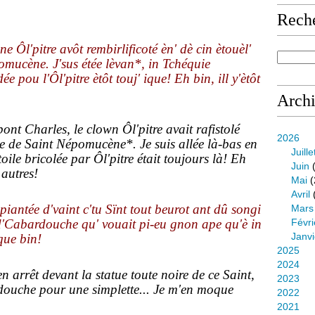
Rech
ne Ôl'pitre avôt rembirlificoté èn' dè cin ètouèl'
omucène. J'sus étée lèvan*, in Tchéquie
ée pou l'Ôl'pitre ètôt touj' ique! Eh bin, ill y'ètôt
Arch
ont Charles, le clown Ôl'pitre avait rafistolé
2026
ole de Saint Népomucène*. Je suis allée là-bas en
Juille
ile bricolée par Ôl'pitre était toujours là! Eh
Juin
(
 autres!
Mai
(
Avril
piantée d'vaint c'tu Sïnt tout beurot ant dû songi
Mars
 d'Cabardouche qu' vouait pi-eu gnon ape qu'è in
Févri
Janvi
que bin!
2025
2024
 arrêt devant la statue toute noire de ce Saint,
2023
ouche pour une simplette... Je m'en moque
2022
2021