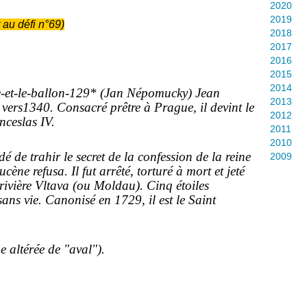
2020
2019
 au défi n°69)
2018
2017
2016
2015
2014
* (Jan Népomucky) Jean
2013
rs1340. Consacré prêtre à Prague, il devint le
2012
nceslas IV.
2011
2010
é de trahir le secret de la confession de la reine
2009
ne refusa. Il fut arrêté, torturé à mort et jeté
rivière Vltava (ou Moldau). Cinq étoiles
sans vie. Canonisé en 1729, il est le Saint
e altérée de "aval").