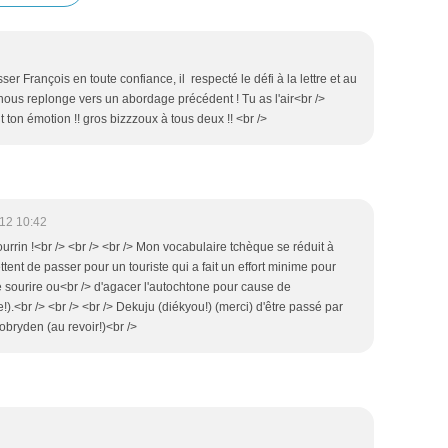
sser François en toute confiance, il respecté le défi à la lettre et au
 nous replonge vers un abordage précédent ! Tu as l'air<br />
 ton émotion !! gros bizzzoux à tous deux !! <br />
12 10:42
urrin !<br /> <br /> <br /> Mon vocabulaire tchèque se réduit à
ent de passer pour un touriste qui a fait un effort minime pour
re sourire ou<br /> d'agacer l'autochtone pour cause de
!).<br /> <br /> <br /> Dekuju (diékyou!) (merci) d'être passé par
obryden (au revoir!)<br />