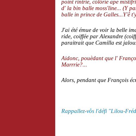
point rintrie, côlôrie ape mistif
d' la bin balle moss'line... (Y p
balle in prince de Galles...Y'ê t'
J'ai été émue de voir la belle i
ride, coiffée par Alexandre (coif
paraitrait que Camilla est jalou
Aidonc, pouèdant que l' Françoua
Marrrie?...
Alors, pendant que François écr
Rappallez-vôs l'défi "Lilou-Fré