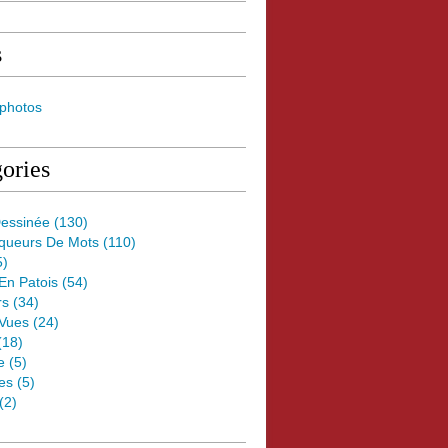
s
 photos
ories
essinée
(130)
oqueurs De Mots
(110)
5)
 En Patois
(54)
rs
(34)
Vues
(24)
(18)
e
(5)
es
(5)
(2)