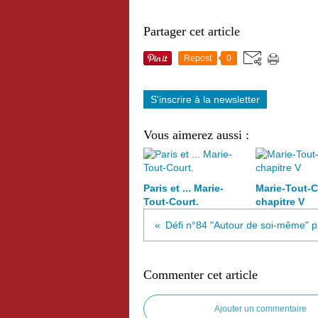
Partager cet article
Repost
0
S'inscrire à la newsletter
Vous aimerez aussi :
Paris et ... Marie-
Marie-Tout-C
Tout-Court.
chapitre V
Commenter cet article
Ajouter un commentaire