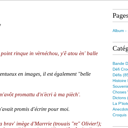
Page
e
Album -
Catég
point rinque in vèrnéchou, y'ê atou èn' balle
Bande D
Défi Cr
entueux en images, il est également "belle
Défis
(8
Histoire
Souveni
Choses 
m'avôt promattu d'n'ècri à ma pièch'.
Dictons
La P'tiot
m'avait promis d'écrire pour moi.
Anecdot
Croquis
ta brav' imège d'Marrrie (trouais "re" Olivier!);