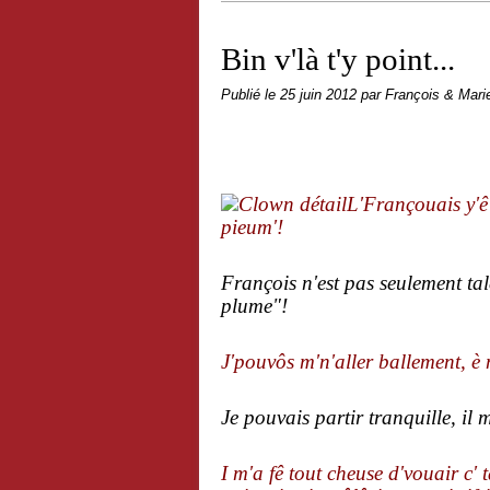
Bin v'là t'y point...
Publié le
25 juin 2012
par François & Mari
L'Françouais y'ê 
pieum'!
François n'est pas seulement tal
plume"!
J'pouvôs m'n'aller ballement, è 
Je pouvais partir tranquille, il 
I m'a fê tout cheuse d'vouair c' 