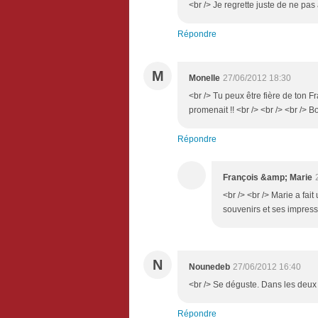
<br /> Je regrette juste de ne pas
Répondre
M
Monelle
27/06/2012 18:30
<br /> Tu peux être fière de ton 
promenait !! <br /> <br /> <br /> B
Répondre
François &amp; Marie
<br /> <br /> Marie a fai
souvenirs et ses impressi
N
Nounedeb
27/06/2012 16:40
<br /> Se déguste. Dans les deux l
Répondre