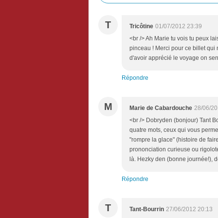
T
Tricôtine
01/07/2012 23:39
<br /> Ah Marie tu vois tu peux lai
pinceau ! Merci pour ce billet qui
d'avoir apprécié le voyage on sent
Répondre
M
Marie de Cabardouche
28/06/20
<br /> Dobryden (bonjour) Tant Bo
quatre mots, ceux qui vous permett
"rompre la glace" (histoire de fai
prononciation curieuse ou rigolote
là. Hezky den (bonne journée!), d
Répondre
T
Tant-Bourrin
27/06/2012 20:13