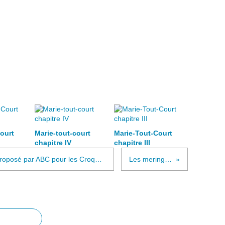
ourt
Marie-tout-court
Marie-Tout-Court
chapitre IV
chapitre III
Défi n°84 "Autour de soi-même" proposé par ABC pour les Croqueurs de mots.
Les meringues -