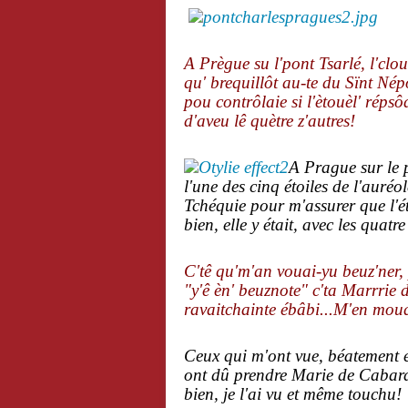
A Prègue su l'pont Tsarlé, l'clou
qu' brequillôt au-te du Sïnt Nép
pou contrôlaie si l'ètouèl' répsôd
d'aveu lê quètre z'autres!
A Prague sur le p
l'une des cinq étoiles de l'auré
Tchéquie pour m'assurer que l'éto
bien, elle y était, avec les quatre
C'tê qu'm'an vouai-yu beuz'ner, 
"y'ê èn' beuznote" c'ta Marrrie
ravaitchainte ébâbi...M'en mou
Ceux qui m'ont vue, béatement en
ont dû prendre Marie de Cabard
bien, je l'ai vu et même touchu!