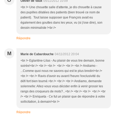
O
Olivier de Vaux
05/11/2012 10:09
<br /> Une chouette salle d'attente, je dis chouette à cause
des pupilles dilatées des patients (bien trouvé ce nom de
patient). Tout laisse supposer que François avait eu
également des gouttes dans les yeux, vu (si j'ose dire), son
dessin minimaliste !<br />
Répondre
M
Marie de Cabardouche
04/11/2012 20:04
<br /> Eglantine-Lilas - Au plaisir de vous lire demain, bonne
soirée!<br /> <br /> <br /> <br /> <br /> <br /> Andiamo -
...Comme quoi nous ne savons qui est le plus bredin!<br />
<br /> <br /> Ravis d'avoir eu avant l'heure l'exclusivité du
défi fort bien tourné.<br /> <br /> <br /> Andiamo, demande
solennelle: Allez-vous vous décider enfin à venir grossir les
rangs des croqueurs de mots?...<br /> <br /> <br /> <br /> <br
/> <br /> Enriqueta - Ce fut un plaisir que de répondre à votre
sollicitation, à demain!<br />
Répondre