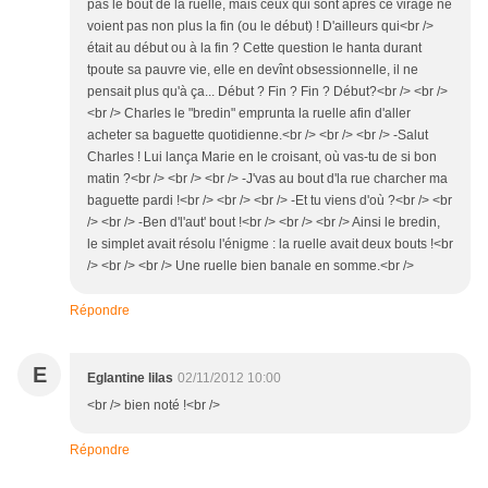
pas le bout de la ruelle, mais ceux qui sont après ce virage ne
voient pas non plus la fin (ou le début) ! D'ailleurs qui<br />
était au début ou à la fin ? Cette question le hanta durant
tpoute sa pauvre vie, elle en devînt obsessionnelle, il ne
pensait plus qu'à ça... Début ? Fin ? Fin ? Début?<br /> <br />
<br /> Charles le "bredin" emprunta la ruelle afin d'aller
acheter sa baguette quotidienne.<br /> <br /> <br /> -Salut
Charles ! Lui lança Marie en le croisant, où vas-tu de si bon
matin ?<br /> <br /> <br /> -J'vas au bout d'la rue charcher ma
baguette pardi !<br /> <br /> <br /> -Et tu viens d'où ?<br /> <br
/> <br /> -Ben d'l'aut' bout !<br /> <br /> <br /> Ainsi le bredin,
le simplet avait résolu l'énigme : la ruelle avait deux bouts !<br
/> <br /> <br /> Une ruelle bien banale en somme.<br />
Répondre
E
Eglantine lilas
02/11/2012 10:00
<br /> bien noté !<br />
Répondre