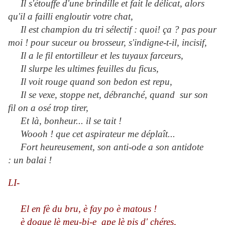
Il s'étouffe d'une brindille et fait le délicat, alors
qu'il a failli engloutir votre chat,
Il est champion du tri sélectif : quoi! ça ? pas pour
moi ! pour suceur ou brosseur, s'indigne-t-il, incisif,
Il a le fil entortilleur et les tuyaux farceurs,
Il slurpe les ultimes feuilles du ficus,
Il voit rouge quand son bedon est repu,
Il se vexe, stoppe net, débranché, quand sur son
fil on a osé trop tirer,
Et là, bonheur... il se tait !
Woooh ! que cet aspirateur me déplaît...
Fort heureusement, son anti-ode a son antidote
: un balai !
LI-
El en fè du bru, è fay po è matous !
è dogue lè meu-bi-e ape lè pis d' chéres,