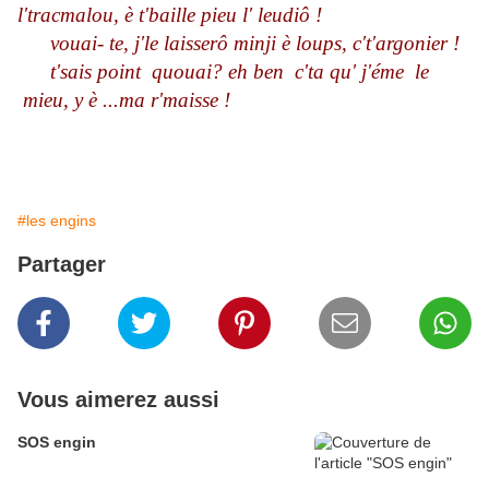
l'tracmalou, è t'baille pieu l' leudiô !
vouai- te, j'le laisserô minji è loups, c't'argonier !
t'sais point quouai? eh ben c'ta qu' j'éme le
mieu, y è ...ma r'maisse !
#les engins
Partager
Vous aimerez aussi
SOS engin