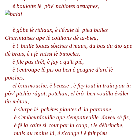
è boulotte lè pôv' pchiotes areugnes,
è gôbe lè ridiaux, è t'évale tè pieu balles
Charintaises ape lè cotillons dè ta-bieu,
è t' baille toutes sôtches d'maux, du bas du dio ape
dè brais, è t fè valssi lè binocles,
è file pas drêt, è fay c'qu'li piè,
è t'entroupe lè pis ou ben è geugne d'aré lè
potches,
el ècarmouche, è beusse , è fay tout in train pou in
pôv' ptchio râgot, potchan, el èrô ben vouillu èvâler
tin mâtou,
è slurpe lè pchètes piantes d' la patronne,
è s'embeurdouille ape s'empatreuille daveu sè fis,
è fè la caire si tout par in coup, t'le débrinche,
mais au moins là, è s'couge ! è fait pieu