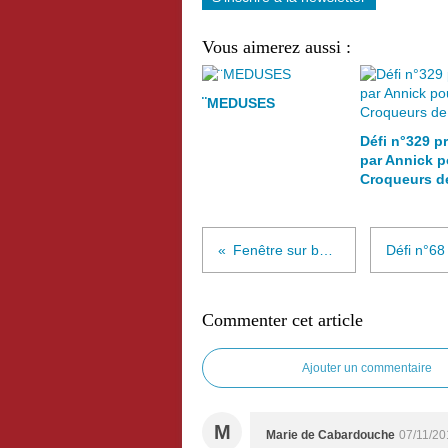
Vous aimerez aussi :
¨MEDUSES
Défi n°329 p
par Annick p
Croqueurs d
Fenêtre sur basse-cour -
Commenter cet article
Ajouter un commentaire
M
Marie de Cabardouche
07/11/20