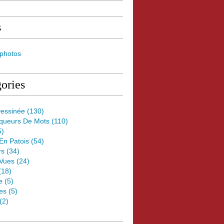
s
 photos
ories
essinée
(130)
oqueurs De Mots
(110)
5)
 En Patois
(54)
rs
(34)
Vues
(24)
(18)
e
(5)
es
(5)
(2)