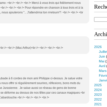
iamo -<br /> <br /> <br /> Merci à vous trois qui fidèlement nous
Rech
<br /> <br /> <br /> Pour répondre en chanson à tous trois et à la
ous ajouterons "... J'attendrrrai ton rrretourrr"! <br /> <br /> <br
Arch
2026
<br /> <br /> (Mac Arthur)<br /> <br /> <br /> <br />
Juille
Juin
(
Mai
(
Avril
Mars
Févri
l'aubade à 6 cordes de mon ami Philippe ci-dessus. Je salue votre
Janvi
 à nous offrir si régulièrement sourires, réflexions, bons mots du
2025
sse Jurasienne. Je salue aussi ce réseau de gens de bonne
2024
, se déforme au dessus de nos têtes par ces canaux magiques.<br
2023
Cabardouche.<br /> <br /> <br /> <br />
2022
2021