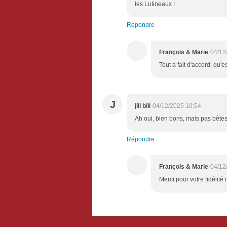
les Lutineaux !
Répondre
François & Marie
04/12
Tout à fait d'accord, qu'e
J
jill bill
04/12/2025 10:54
Ah oui, bien bons, mais pas bêtes 
Répondre
François & Marie
04/12
Merci pour votre fidélit