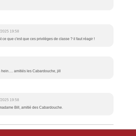
/2025 19:58
st ce que c'est que ces privilèges de classe ? il faut réagir !
hein..... amitiés les Cabardouche, jill
/2025 19:58
é madame Bill, amitié des Cabardouche.