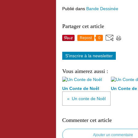
Publié dans
Bande Dessinée
Partager cet article
Repost
0
S'inscrire à la newsletter
Vous aimerez aussi :
Un Conte de Noêl
Un Conte de
Un conte de Noêl
Commenter cet article
Ajouter un commentaire