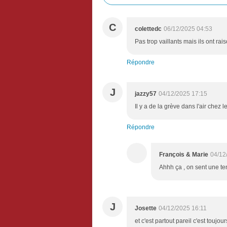
C
colettedc
06/12/2025 04:53
Pas trop vaillants mais ils ont raiso
Répondre
J
jazzy57
04/12/2025 17:15
Il y a de la grève dans l'air chez l
Répondre
François & Marie
04/12
Ahhh ça , on sent une ten
J
Josette
04/12/2025 16:11
et c'est partout pareil c'est touj