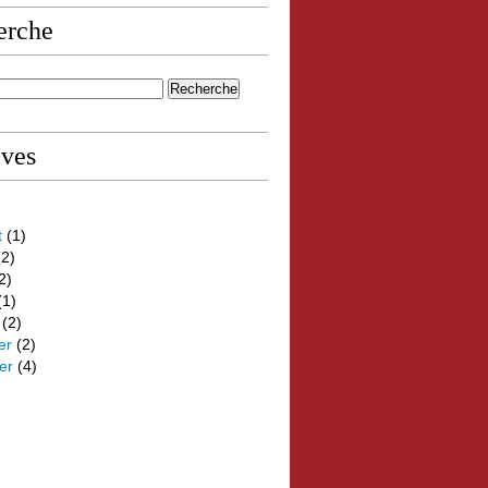
erche
ives
t
(1)
2)
2)
(1)
(2)
er
(2)
er
(4)