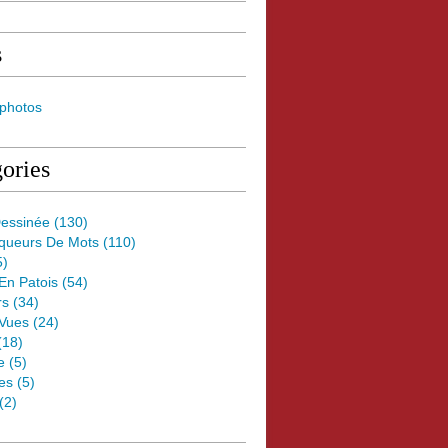
s
 photos
ories
essinée
(130)
oqueurs De Mots
(110)
5)
 En Patois
(54)
rs
(34)
Vues
(24)
(18)
e
(5)
es
(5)
(2)