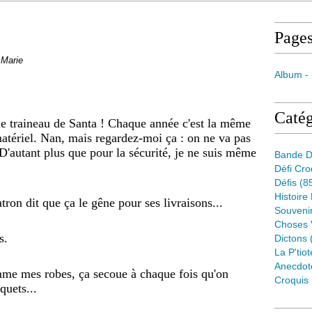
Page
 Marie
Album -
Catég
 le traineau de Santa ! Chaque année c'est la même
 matériel. Nan, mais regardez-moi ça : on ne va pas
 D'autant plus que pour la sécurité, je ne suis même
Bande D
.
Défi Cr
Défis
(8
Histoire
atron dit que ça le gêne pour ses livraisons...
Souveni
Choses 
as.
Dictons
La P'tiot
Anecdot
mme mes robes, ça secoue à chaque fois qu'on
Croquis
quets...