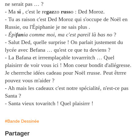
ne serait pas … ?
- Ma
si
, c'est le re
gaz
zo
russ
o : Ded Moroz.
- Tu as raison c'est Ded Moroz qui s'occupe de Noël en
Russie, ou l'Épiphanie je ne sais plus .
- Épi
fan
ia comme moi
,
ma c'est pareil là bas no
?
- Salut Ded, quelle surprise ! On parlait justement du
lycée avec Befana … qu'est ce que tu deviens ?
- La Bafana et irrremplaçable tovarrritch … Quel
plaisirrr de voir vous ici ! Mon coeur bondit d'allégresse.
Je cherrrche idées cadeau pour Noël rrusse. Peut êtrrre
pouvez vous m'aider ?
- Ah mais les cadeaux c'est notre spécialité, n'est-ce pas
Santa ?
- Santa vieux tovaritch ! Quel plaisirrr !
#Bande Dessinée
Partager