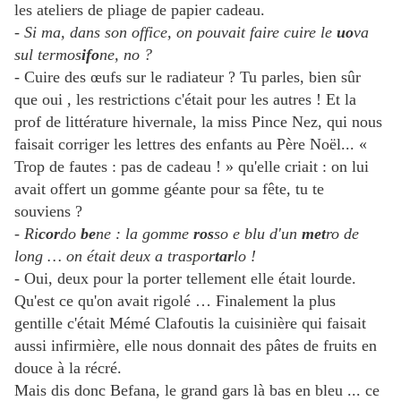
les ateliers de pliage de papier cadeau.
- Si ma, dans son office, on pouvait faire cuire le
uo
va
sul termos
ifo
ne, no ?
- Cuire des œufs sur le radiateur ? Tu parles, bien sûr
que oui , les restrictions c'était pour les autres ! Et la
prof de littérature hivernale, la miss Pince Nez, qui nous
faisait corriger les lettres des enfants au Père Noël... «
Trop de fautes : pas de cadeau ! » qu'elle criait : on lui
avait offert un gomme géante pour sa fête, tu te
souviens ?
- Ri
cor
do
be
ne : la gomme
ros
so e blu d'un
met
ro de
long … on était deux a traspor
tar
lo !
- Oui, deux pour la porter tellement elle était lourde.
Qu'est ce qu'on avait rigolé … Finalement la plus
gentille c'était Mémé Clafoutis la cuisinière qui faisait
aussi infirmière, elle nous donnait des pâtes de fruits en
douce à la récré.
Mais dis donc Befana, le grand gars là bas en bleu ... ce