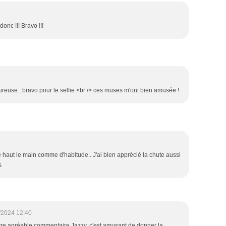
donc !!! Bravo !!!
reuse...bravo pour le selfie.<br /> ces muses m'ont bien amusée !
é haut le main comme d'habitude.. J'ai bien apprécié la chute aussi
s
/2024 12:40
re agréable commentaire Jazzy, c'est amusant de donner la