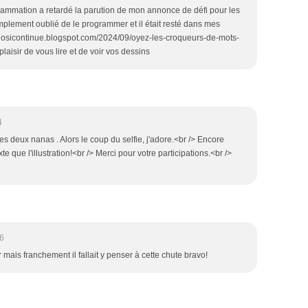
rammation a retardé la parution de mon annonce de défi pour les
implement oublié de le programmer et il était resté dans mes
/fadosicontinue.blogspot.com/2024/09/oyez-les-croqueurs-de-mots-
plaisir de vous lire et de voir vos dessins
4
 deux nanas . Alors le coup du selfie, j'adore.<br /> Encore
te que l'illustration!<br /> Merci pour votre participations.<br />
16
ûr mais franchement il fallait y penser à cette chute bravo!