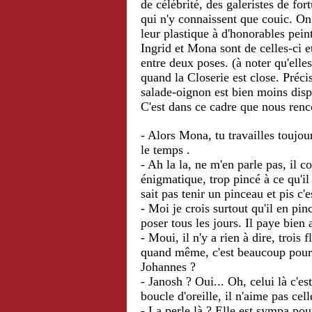
de célébrité, des galeristes de fo
qui n'y connaissent que couic. On
leur plastique à d'honorables pei
Ingrid et Mona sont de celles-ci e
entre deux poses. (à noter qu'elle
quand la Closerie est close. Préci
salade-oignon est bien moins disp
C'est dans ce cadre que nous ren
- Alors Mona, tu travailles toujou
le temps .
-
Ah la la, ne m'en parle pas, il c
énigmatique, trop pincé à ce qu'il 
sait pas tenir un pinceau et pis c'e
-
Moi je crois surtout qu'il en pinc
poser tous les jours. Il paye bien
- Moui, il n'y a rien à dire, trois
quand même, c'est beaucoup pour u
Johannes ?
- Janosh ? Oui... Oh, celui là c'es
boucle d'oreille, il n'aime pas cel
- La perle là ? Elle est sympa pou