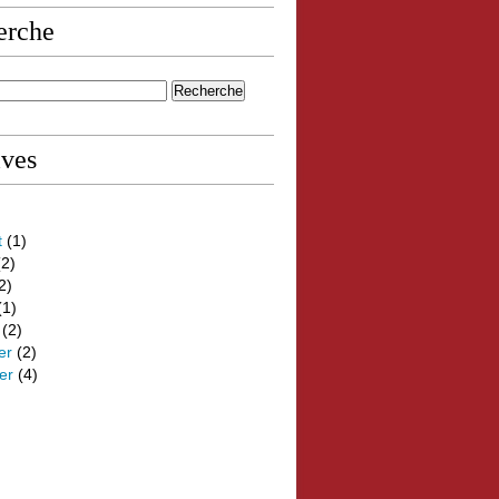
erche
ives
t
(1)
2)
2)
(1)
(2)
er
(2)
er
(4)