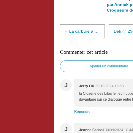
par Annick p
Croqueurs d
La carbure à Jojo
Commenter cet article
Ajouter un commentaire
J
Jerry OX
29/10/2024 16:53
la Closerie des Lilas le lieu huppé
davantage sur ce dialogue entre la
Répondre
J
Jeanne Fadosi
30/09/2024 10:4