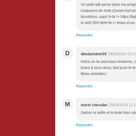
Un petit raté perso dans ma prog
croqueurs de mots (j'avais tout s
brouillons, oups !)<br /> https:/
le-defi-294.html<br /> bises et au 
Répondre
D
dimdamdom59
29/09/2024 23:1
Haha on ne peut plus moderne, ces
bravo à vous deux, tant pour le tex
Bises amirales !
Répondre
M
marie chevalier
25/09/2024 11:
j'adore la selfie et le texte bien s
Répondre