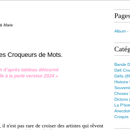
Page
 & Marie
Album -
Catég
 les Croqueurs de Mots.
Bande D
on d'après tableau détourné
Défi Cr
le à la perle version 2024 »
Défis
(8
Histoire
Souveni
Choses 
Dictons
La P'tiot
Anecdot
Croquis
l n'est pas rare de croiser des artistes qui rêvent