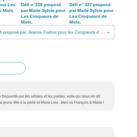
our Les
Défi n°328 proposé
Défi n° 327 proposé
e Mots.
par Marie-Sylvie pour
par Marie Sylvie pour
Les Croqueurs de
Les Croqueurs de
Mots.
Mots.
Défi n° 294 proposé par Jeanne Fadosi pour les Croqueurs de Mots.
 fréquenté par les artistes et les poètes, voila qui nous en dit
 jeune fille à la perle et Mona Lisa ..bien vu François & Marie !
4