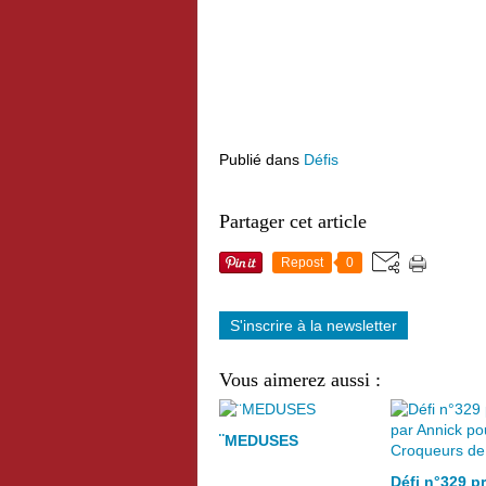
Publié dans
Défis
Partager cet article
Repost
0
S'inscrire à la newsletter
Vous aimerez aussi :
¨MEDUSES
Défi n°329 p