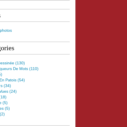
s
 photos
ories
essinée
(130)
oqueurs De Mots
(110)
5)
 En Patois
(54)
rs
(34)
Vues
(24)
(18)
e
(5)
es
(5)
(2)