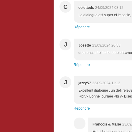
C
colettedc
24/09/2024 03:12
Le dialogue est super et le selfie, 
Répondre
J
Josette
23/09/2024 20:53
une rencontre inattendue et savou
Répondre
J
jazzy57
23/09/2024 11:12
Excellent dialogue , un défi relev
.<br /> Bonne journée <br /> Bise
Répondre
François & Marie
23/09
Merci beaucoup pour vot