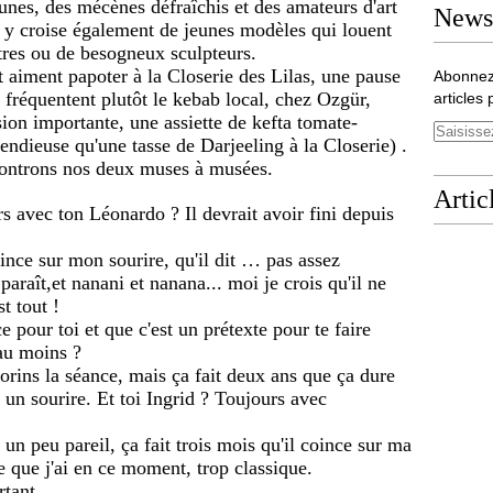
rtunes, des mécènes défraîchis et des amateurs d'art
Newsl
 y croise également de jeunes modèles qui louent
ntres ou de besogneux sculpteurs.
t aiment papoter à la Closerie des Lilas, une pause
Abonnez
s fréquentent plutôt le kebab local, chez Ozgür,
articles 
sion importante, une assiette de kefta tomate-
endieuse qu'une tasse de Darjeeling à la Closerie) .
controns nos deux muses à musées.
Artic
rs avec ton Léonardo ? Il devrait avoir fini depuis
oince sur mon sourire, qu'il dit … pas assez
paraît,et nanani et nanana... moi je crois qu'il ne
st tout !
e pour toi et que c'est un prétexte pour te faire
 au moins ?
 florins la séance, mais ça fait deux ans que ça dure
n sourire. Et toi Ingrid ? Toujours avec
t un peu pareil, ça fait trois mois qu'il coince sur ma
le que j'ai en ce moment, trop classique.
rtant.