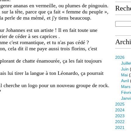
 genre ananas en vermeille, ou plumes de pingouin.
Rech
 sur la tête, parce que ça fait « femme du peuple »,
t la perle de ma mémé, et j'y tiens beaucoup.
r Johannes est un artiste ! Il en fait toute une
ier de céder à ses caprices .
Arch
me c'est romantique, et tu n'as pas cédé ?
n, cela dit il me paye aussi trois florins, c'est
2026
mplorant de chatte énamourée, ça les fait toujours
Juille
Juin
(
ais lui tirer la langue à ton Léonardo, ça pourrait
Mai
(
Avril
u'il cherche un logo pour un nouveau groupe de rock.
Mars
?
Févri
Janvi
2025
2024
2023
2022
2021