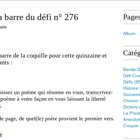
 barre du défi n° 276
Page
arie
Album -
Catég
rre de la coquille pour cette quinzaine et
ants :
Bande D
Défi Cr
Défis
(8
Histoire
sissez un poème qui résonne en vous, transcrivez-
Souveni
 poème à votre façon en vous laissant la liberté
Choses 
.
Dictons
La P'tiot
e page, de quel(le) poète provient le premier vers.
Anecdot
Croquis
r