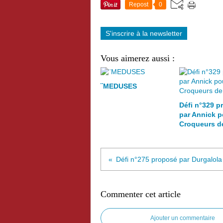
Repost
0
S'inscrire à la newsletter
Vous aimerez aussi :
¨MEDUSES
Défi n°329 p
par Annick p
Croqueurs d
Commenter cet article
Ajouter un commentaire