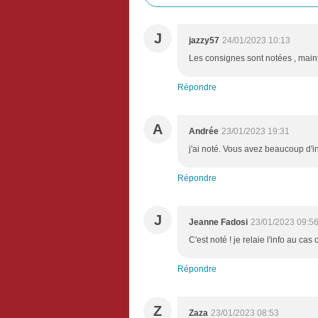
J
jazzy57
24/01/2023 10:13
Les consignes sont notées , main
Répondre
A
Andrée
23/01/2023 19:31
j'ai noté. Vous avez beaucoup d'in
Répondre
J
Jeanne Fadosi
23/01/2023 09:5
C'est noté ! je relaie l'info au cas
Répondre
Z
Zaza
23/01/2023 08:53