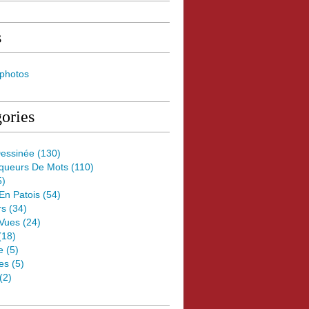
s
 photos
ories
essinée
(130)
oqueurs De Mots
(110)
5)
 En Patois
(54)
rs
(34)
Vues
(24)
(18)
e
(5)
es
(5)
(2)