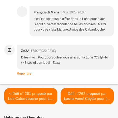
François & Marie
17/02/2022 20:05
Il est indispensable d'être dans la Lune pour avoir
l'esprit ouvert et raconter de belles histoires . Merci
pour votre visite Martine. Amitié des Cabardouche.
Z
ZAZA
17/02/2022 08:03
Dites-moi... Pourquoi voulez-vous aller sur la Lune ???😂<br
/> Bises et bon jeudi - Zaza
Répondre
< Défi n° 261 proposé par
Défi n°262 proposé par
Les Cabardouche pour Les
Laura Vanel Coytte pour les
Croqueurs de Mots
Croqueurs de Mots >
Hébergé par Overblog