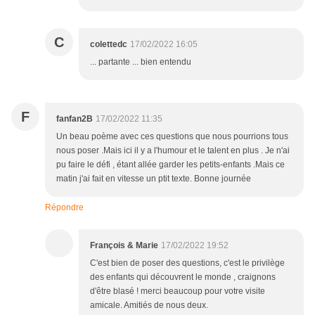
C
colettedc
17/02/2022 16:05
... partante ... bien entendu
F
fanfan2B
17/02/2022 11:35
Un beau poème avec ces questions que nous pourrions tous
nous poser .Mais ici il y a l'humour et le talent en plus . Je n'ai
pu faire le défi , étant allée garder les petits-enfants .Mais ce
matin j'ai fait en vitesse un ptit texte. Bonne journée
Répondre
François & Marie
17/02/2022 19:52
C'est bien de poser des questions, c'est le privilège
des enfants qui découvrent le monde , craignons
d'être blasé ! merci beaucoup pour votre visite
amicale. Amitiés de nous deux.