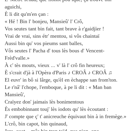
aguichi,
È li dit qu'm'en çan :
« Hé ! Bin l' bonjeu, Mansieû' l' Crô,
Vos seutes tant bin fait, tant brave à r'gaidjïer !
Vrai de vrai, sins étr' mentou, si vôs chaintaï
Aussi bin qu' vos pieums sant balles,
Vôs seutes l' Pacha d' tous lès bous d' Vencent-
Frèd'valle.»
À c' tès mouts, vieux ... v' là l' crô fin heureux;
È s'crait d'jà à l'Opèra d'Paris ♪ CROÂ ♪ CROÂ ♫
El euvr' in bô si lârge, qu'èl en èchappe san from'ton.
Le r'nâ' l'chope, l'emboque, à pe li dit : « Man ban
Mansieû',
Craïyez don' jaimais lès bonimentous
Ès embobinnant touj' lès iodots qu' lès ècoutant :
J' compte que ç' t' anicreuche équivaut bin à in fremège.»
L'crô, bin capot, bin quinaud,