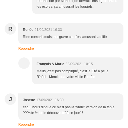
retranscrite par Marie ! ( on devrait l'enseigner dans
les écoles, ça amuserait les loupiots.
R
Renée
21/09/2021 16:33
Rien compris mais pas grave car c'est amusant. amitié
Répondre
François & Marie
22/09/2021 10:15
Maiiis, c'est pas compliqué, c’est le Crô a pe le
R'nâd... Merci pour votre visite Renée.
J
Josette
17/09/2021 16:30
et qui nous dit que ce n'est pas la "vraie" version de la fable
???<br /> belle découverte" à ce jour" !
Répondre