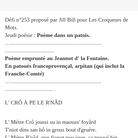
Défi n°253 proposé par Jill Bill pour Les Croqueurs de
Mots.
Jeudi poésie :
Poème dans un patois.
….............................
..............................
..............................
..
Poème emprunté au Jeannot d' la Fontaïne.
En patouès francoprovençal, arpitan (qui inclut la
Franche-Comté)
…
.............................
..............................
..............................
. .
L' CRÔ À PE LE R'NÂD
L' Métre Crô joussi su in maouss' foyârd
T'niot dins san bô in grous bout d'gruére.
L' Métre R'nâd, que fionot pou ique, ça trouvé bin