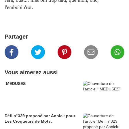
Jera, ouat... mâs bin trop taïd, que nion, onc,
l'embobin'rot.
Partager
Vous aimerez aussi
¨MEDUSES
Défi n°329 proposé par Annick pour
Les Croqueurs de Mots.