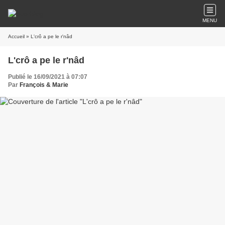
MENU
Accueil
» L'crô a pe le r'nâd
L'crô a pe le r'nâd
Publié le 16/09/2021 à 07:07
Par
François & Marie