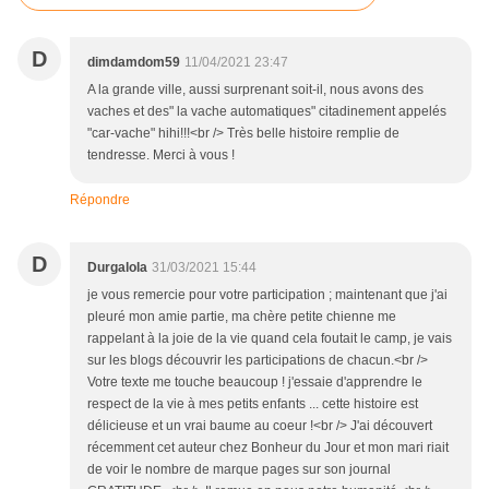
D
dimdamdom59
11/04/2021 23:47
A la grande ville, aussi surprenant soit-il, nous avons des
vaches et des" la vache automatiques" citadinement appelés
"car-vache" hihi!!!<br /> Très belle histoire remplie de
tendresse. Merci à vous !
Répondre
D
Durgalola
31/03/2021 15:44
je vous remercie pour votre participation ; maintenant que j'ai
pleuré mon amie partie, ma chère petite chienne me
rappelant à la joie de la vie quand cela foutait le camp, je vais
sur les blogs découvrir les participations de chacun.<br />
Votre texte me touche beaucoup ! j'essaie d'apprendre le
respect de la vie à mes petits enfants ... cette histoire est
délicieuse et un vrai baume au coeur !<br /> J'ai découvert
récemment cet auteur chez Bonheur du Jour et mon mari riait
de voir le nombre de marque pages sur son journal