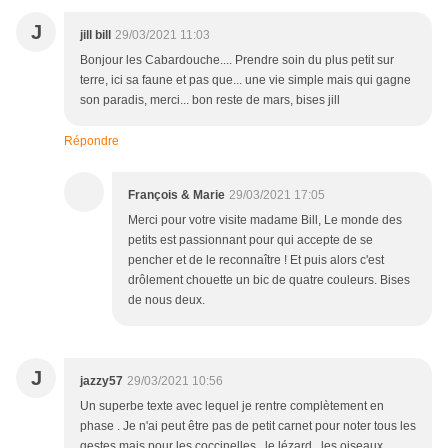
J
jill bill
29/03/2021 11:03
Bonjour les Cabardouche.... Prendre soin du plus petit sur
terre, ici sa faune et pas que... une vie simple mais qui gagne
son paradis, merci... bon reste de mars, bises jill
Répondre
François & Marie
29/03/2021 17:05
Merci pour votre visite madame Bill, Le monde des
petits est passionnant pour qui accepte de se
pencher et de le reconnaître ! Et puis alors c'est
drôlement chouette un bic de quatre couleurs. Bises
de nous deux.
J
jazzy57
29/03/2021 10:56
Un superbe texte avec lequel je rentre complètement en
phase . Je n'ai peut être pas de petit carnet pour noter tous les
gestes mais pour les coccinelles , le lézard , les oiseaux