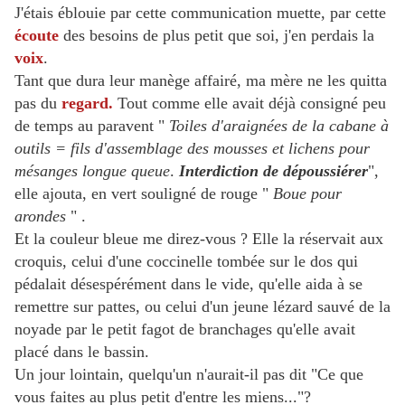
J'étais éblouie par cette communication muette, par cette
écoute
des besoins de plus petit que soi, j'en perdais la
voix
.
Tant que dura leur manège affairé, ma mère ne les quitta
pas du
regard.
Tout comme elle avait déjà consigné peu
de temps au paravent "
Toiles d'araignées de la cabane à
outils = fils d'assemblage des mousses et lichens pour
mésanges longue queue
.
Interdiction de dépoussiérer
",
elle ajouta, en vert souligné de rouge "
Boue pour
arondes
" .
Et la couleur bleue me direz-vous ? Elle la réservait aux
croquis, celui d'une coccinelle tombée sur le dos qui
pédalait désesp
érément dans le vide, qu'elle aida à se
remettre sur pattes, ou celui d'un jeune lézard sauvé de la
noyade par le petit fagot de branchages qu'elle avait
placé dans le bassin.
Un jour lointain, quelqu'un n'aurait-il pas dit "Ce que
vous faites au plus petit d'entre les miens..."?