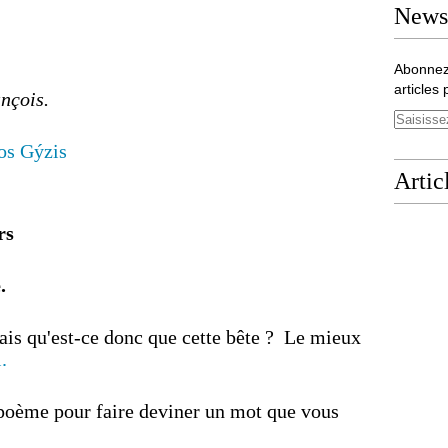
Newsl
Abonnez
articles 
nçois.
os Gýzis
Artic
rs
.
Mais qu'est-ce donc que cette bête ? Le mieux
i.
poème pour faire deviner un mot que vous