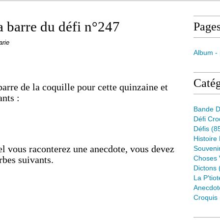
 barre du défi n°247
Page
arie
Album -
Catég
rre de la coquille pour cette quinzaine et
ants :
Bande D
Défi Cr
Défis
(8
Histoire
uel vous raconterez une anecdote, vous devez
Souveni
rbes suivants.
Choses 
Dictons
La P'tiot
Anecdot
Croquis