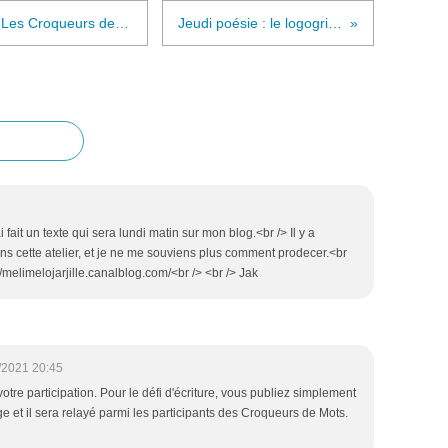
Défi n°246 proposé par ABC pour Les Croqueurs de Mots
Jeudi poésie : le logogriphe
i fait un texte qui sera lundi matin sur mon blog.<br /> Il y a
ans cette atelier, et je ne me souviens plus comment prodecer.<br
//melimelojarjille.canalblog.com/<br /> <br /> Jak
/2021 20:45
otre participation. Pour le défi d'écriture, vous publiez simplement
age et il sera relayé parmi les participants des Croqueurs de Mots.