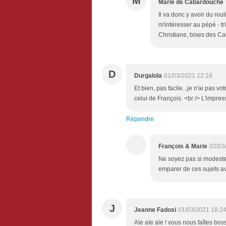
M
Marie de Cabardouche
Il va donc y avoir du roul
m'intéresser au pépé - tr
Christiane, bises des C
D
Durgalola
01/03/2021 22:18
Et bien, pas facile...je n'ai pas v
celui de François. <br /> L'impres
Répondre
François & Marie
02/03
Ne soyez pas si modest
emparer de ces sujets av
J
Jeanne Fadosi
01/03/2021 18:2
Aïe aïe aïe ! vous nous faîtes bos