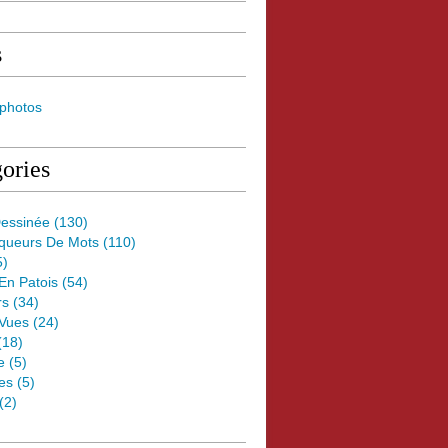
s
 photos
ories
essinée
(130)
oqueurs De Mots
(110)
5)
 En Patois
(54)
rs
(34)
Vues
(24)
(18)
e
(5)
es
(5)
(2)