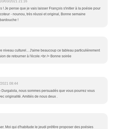
03/03/2021 21:16
is ! Je pense que je vais laisser François s'initier à la poésie pour
icoteur - nounou, très réussi et original, Bonne semaine
abardouche !
otre niveau culturel... J'aime beaucoup ce tableau particulièrement
sion de retourner à l'école.<br /> Bonne soirée
/2021 08:44
e Durgalola, nous sommes persuadés que vous pourrez vous
ec originalité. Amitiés de nous deux .
4
ser. Moi qui d'habitude le jeudi préfère proposer des poésies