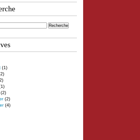
erche
ives
t
(1)
2)
2)
(1)
(2)
er
(2)
er
(4)