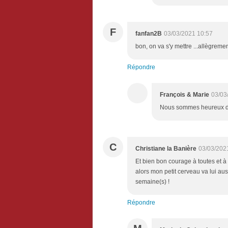
F
fanfan2B
03/03/2021 10:57
bon, on va s'y mettre ...allègrem
Répondre
François & Marie
03/03
Nous sommes heureux de 
C
Christiane la Banière
03/03/202
Et bien bon courage à toutes et à 
alors mon petit cerveau va lui aus
semaine(s) !
Répondre