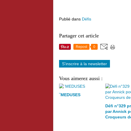
Publié dans
Défis
Partager cet article
Repost
0
S'inscrire à la newsletter
Vous aimerez aussi :
¨MEDUSES
Défi n°329 p
par Annick p
Croqueurs d