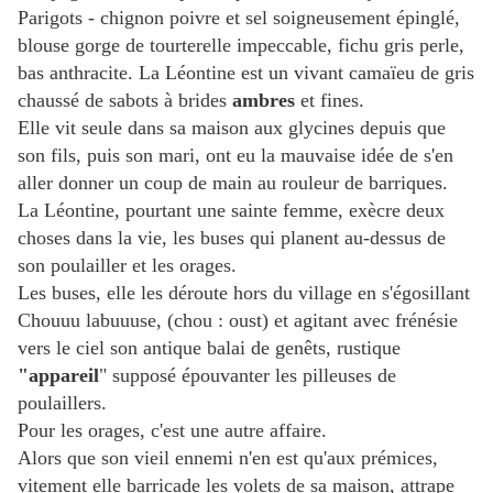
Parigots - chignon poivre et sel soigneusement épinglé,
blouse gorge de tourterelle impeccable, fichu gris perle,
bas anthracite. La Léontine est un vivant camaïeu de gris
chaussé de sabots à brides
ambres
et fines.
Elle vit seule dans sa maison aux glycines depuis que
son fils, puis son mari, ont eu la mauvaise idée de s'en
aller donner un coup de main au rouleur de barriques.
La Léontine, pourtant une sainte femme, exècre deux
choses dans la vie, les buses qui planent au-dessus de
son poulailler et les orages.
Les buses, elle les déroute hors du village en s'égosillant
Chouuu labuuuse, (chou : oust) et agitant avec frénésie
vers le ciel son antique balai de genêts, rustique
"appareil
" supposé épouvanter les pilleuses de
poulaillers.
Pour les orages, c'est une autre affaire.
Alors que son vieil ennemi n'en est qu'aux prémices,
vitement elle
barricade les volets de sa maison, attrape