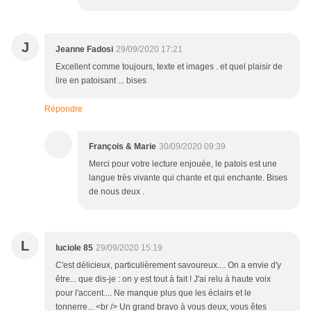
J
Jeanne Fadosi
29/09/2020 17:21
Excellent comme toujours, texte et images . et quel plaisir de
lire en patoisant ... bises
Répondre
François & Marie
30/09/2020 09:39
Merci pour votre lecture enjouée, le patois est une
langue très vivante qui chante et qui enchante. Bises
de nous deux .
L
luciole 85
29/09/2020 15:19
C'est délicieux, particulièrement savoureux.... On a envie d'y
être... que dis-je : on y est tout à fait ! J'ai relu à haute voix
pour l'accent.... Ne manque plus que les éclairs et le
tonnerre... <br /> Un grand bravo à vous deux, vous êtes