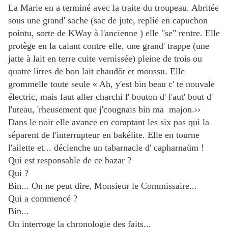
La Marie en a terminé avec la traite du troupeau. Abritée
sous une grand' sache (sac de jute, replié en capuchon
pointu, sorte de KWay à l'ancienne ) elle "se" rentre. Elle
protège en la calant contre elle, une grand' trappe (une
jatte à lait en terre cuite vernissée) pleine de trois ou
quatre litres de bon lait chaudôt et moussu. Elle
grommelle toute seule « Ah, y'est bin beau c' te nouvale
électric, mais faut aller charchi l' bouton d' l'aut' bout d'
l'uteau, 'rheusement que j'cougnais bin ma majon.››
Dans le noir elle avance en comptant les six pas qui la
séparent de l'interrupteur en bakélite. Elle en tourne
l'ailette et... déclenche un tabarnacle d' capharnaüm !
Qui est responsable de ce bazar ?
Qui ?
Bin... On ne peut dire, Monsieur le Commissaire...
Qui a commencé ?
Bin...
On interroge la chronologie des faits...