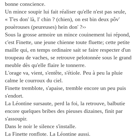
bonne conscience.
Un mince soupir lui fait réaliser qu'elle n'est pas seule,
« T'es don' là, l' chin ? (chien), on est bin deux pôv'
pouèrouses (peureuses) hein don' ?››
Sous la grosse armoire un mince couinement lui répond,
c'est Finette, une jeune chienne toute fluette; cette petite
maille qui, en temps ordinaire sait se faire respecter d'un
troupeau de vaches, se retrouve pelotonnée sous le grand
meuble dès qu'elle flaire le tonnerre.
L'orage va, vient, s'entête, s'étiole. Peu à peu la pluie
calme le courroux du ciel.
Finette tremblote, s'apaise, tremble encore un peu puis
s'endort.
La Léontine sursaute, perd la foi, la retrouve, balbutie
encore quelques bribes des pieuses dizaines, finit par
s'assoupir.
Dans le noir le silence s'installe.
La Finette ronflote. La Léontine aussi.