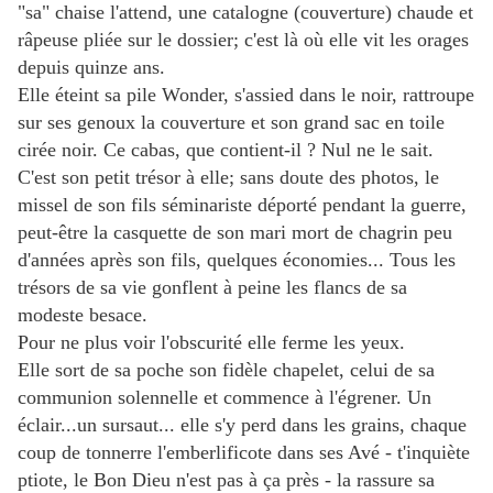
"sa" chaise l'attend, une catalogne (couverture) chaude et
râpeuse pliée sur le dossier; c'est là où elle vit les orages
depuis quinze ans.
Elle éteint sa pile Wonder, s'assied dans le noir, rattroupe
sur ses genoux la couverture et son grand sac en toile
cirée noir. Ce cabas, que contient-il ? Nul ne le sait.
C'est son petit trésor à elle; sans doute des photos, le
missel de son fils séminariste déporté pendant la guerre,
peut-être la casquette de son mari mort de chagrin peu
d'années après son fils, quelques économies... Tous les
trésors de sa vie gonflent à peine les flancs de sa
modeste besace.
Pour ne plus voir l'obscurité elle ferme les yeux.
Elle sort de sa poche son fidèle chapelet, celui de sa
communion solennelle et commence à l'égrener. Un
éclair...un sursaut... elle s'y perd dans les grains, chaque
coup de tonnerre l'emberlificote dans ses Avé - t'inquiète
ptiote, le Bon Dieu n'est pas à ça près - la rassure sa