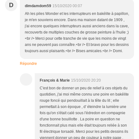
D
dimdamdom59
15/10/2020 00:07
Ah les piles Wonder et les interrupteurs en bakélite à papillon,
je m'en souviens encore. Dans ma maison datant de 1909 ,
j'ai encore quelques interrupteurs aussi anciens dans la cave,
recouverts de multiples couches de grosse peinture à l'huile ;)
<br /> Merci pour cette tranche de vie que les moins de vingt
ans ne peuvent pas connaître.<br /> Et bravo pour les dessins
toujours aussi plaisants.<br /> Bises amicales.<br /> Domi.
Répondre
François & Marie
15/10/2020 20:20
C'est bon de donner un peu de relief à ces objets du
quotidien, j'ai moi même connu une poire en bakélite
rouge foncé qui pendouillait à la tête du lit ; elle
permettait à son époque , d' éteindre la lumière une
fois qu'on s'était calé sous l'édredon en compagnie
d'une bonne bouillotte . La poire en question ne
fonctionnait plus mais elle était toujours reliée à son
fil électrique torsadé. Merci pour les petits dessins ils
viennent donner un peu de couleur à notre page .