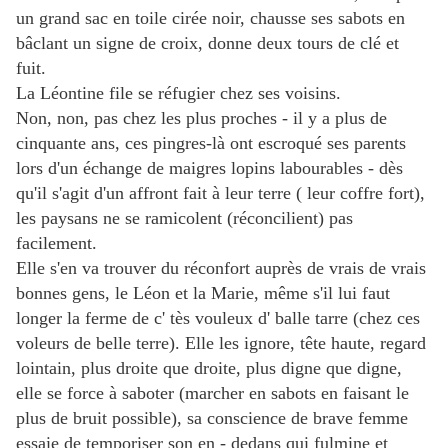
un grand sac en toile cirée noir, chausse ses sabots en
bâclant un signe de croix, donne deux tours de clé et
fuit.
La Léontine file se réfugier chez ses voisins.
Non, non, pas chez les plus proches - il y a plus de
cinquante ans, ces pingres-là ont escroqué ses parents
lors d'un échange de maigres lopins labourables - dès
qu'il s'agit d'un affront fait à leur terre ( leur coffre fort),
les paysans ne se ramicolent (réconcilient) pas
facilement.
Elle s'en va trouver du réconfort auprès de vrais de vrais
bonnes gens, le Léon et la Marie, même s'il lui faut
longer la ferme de c' tès vouleux d' balle tarre (chez ces
voleurs de belle terre). Elle les ignore, tête haute, regard
lointain, plus droite que droite, plus digne que digne,
elle se force à saboter (marcher en sabots en faisant le
plus de bruit possible), sa conscience de brave femme
essaie de temporiser son en - dedans qui fulmine et