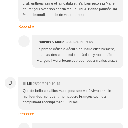
civil,l'enthousiasme et la nostalgie... j'ai bien reconnu Marie...
et François avec son dessin taquin !<br /> Bonne journée <br
/> une inconditionnelle de votre humour
Répondre
François & Marie
28/01/2019 19:46
La phrase délicate décrit bien Marie effectivement,
quant au dessin ... il est bien facile d'y reconnaître
François ! Merci beaucoup pour vos amicales visites.
J
jill bill
28/01/2019 10:45
Que de belles qualités Marie pour une vie à vivre dans le
meilleur des mondes… mon pauvre François va, il y a
compliment et compliment….. bises
Répondre