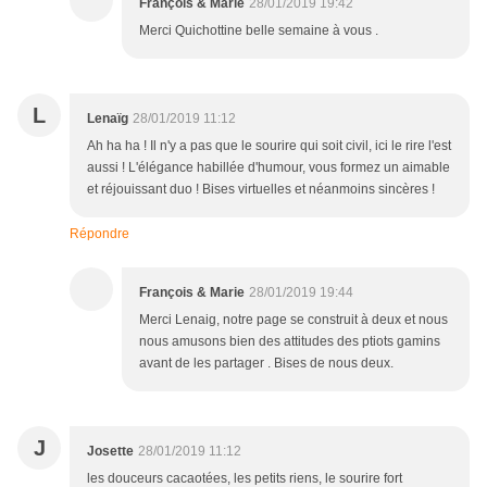
François & Marie
28/01/2019 19:42
Merci Quichottine belle semaine à vous .
L
Lenaïg
28/01/2019 11:12
Ah ha ha ! Il n'y a pas que le sourire qui soit civil, ici le rire l'est
aussi ! L'élégance habillée d'humour, vous formez un aimable
et réjouissant duo ! Bises virtuelles et néanmoins sincères !
Répondre
François & Marie
28/01/2019 19:44
Merci Lenaig, notre page se construit à deux et nous
nous amusons bien des attitudes des ptiots gamins
avant de les partager . Bises de nous deux.
J
Josette
28/01/2019 11:12
les douceurs cacaotées, les petits riens, le sourire fort