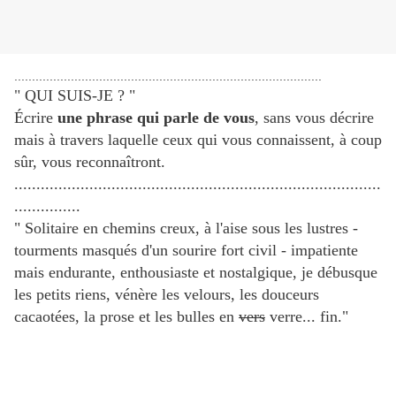
.......................................................................................
" QUI SUIS-JE ? "
Écrire
une phrase qui parle de vous
, sans vous décrire
mais à travers laquelle ceux qui vous connaissent, à coup
sûr, vous reconnaîtront.
...................................................................................
...............
" Solitaire en chemins creux, à l'aise sous les lustres -
tourments masqués d'un sourire fort civil - impatiente
mais endurante, enthousiaste et nostalgique, je débusque
les petits riens, vénère les velours, les douceurs
cacaotées, la prose et les bulles en
vers
verre... fin."