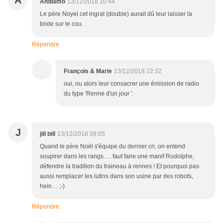
A
Andiamo
13/12/2018 10:44
Le père Noyel cet ingrat (double) aurait dû leur laisser la
bride sur le cou.
Répondre
François & Marie
13/12/2018 22:32
oui, ou alors leur consacrer une émission de radio
du type 'Renne d'un jour '.
J
jill bill
13/12/2018 08:05
Quand le père Noël s'équipe du dernier cri, on entend
soupirer dans les rangs…. faut faire une manif Rodolphe,
défendre la tradition du traineau à rennes ! Et pourquoi pas
aussi remplacer les lutins dans son usine par des robots,
hein… ;-)
Répondre