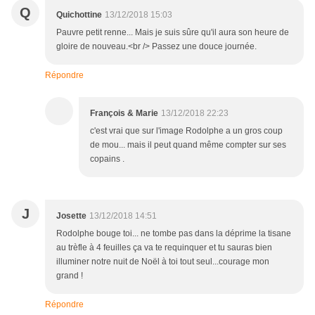
Q
Quichottine
13/12/2018 15:03
Pauvre petit renne... Mais je suis sûre qu'il aura son heure de
gloire de nouveau.<br /> Passez une douce journée.
Répondre
François & Marie
13/12/2018 22:23
c'est vrai que sur l'image Rodolphe a un gros coup
de mou... mais il peut quand même compter sur ses
copains .
J
Josette
13/12/2018 14:51
Rodolphe bouge toi... ne tombe pas dans la déprime la tisane
au trèfle à 4 feuilles ça va te requinquer et tu sauras bien
illuminer notre nuit de Noël à toi tout seul...courage mon
grand !
Répondre