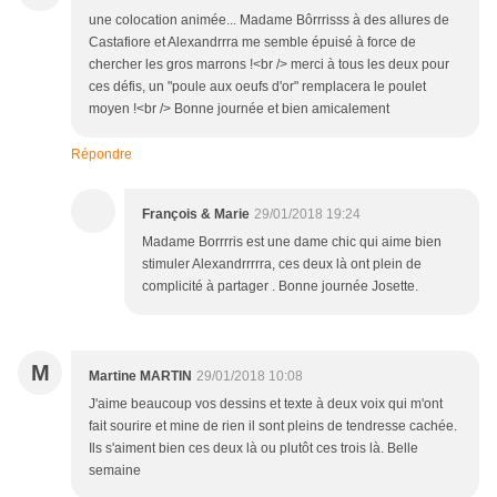
une colocation animée... Madame Bôrrrisss à des allures de
Castafiore et Alexandrrra me semble épuisé à force de
chercher les gros marrons !<br /> merci à tous les deux pour
ces défis, un "poule aux oeufs d'or" remplacera le poulet
moyen !<br /> Bonne journée et bien amicalement
Répondre
François & Marie
29/01/2018 19:24
Madame Borrrris est une dame chic qui aime bien
stimuler Alexandrrrrra, ces deux là ont plein de
complicité à partager . Bonne journée Josette.
M
Martine MARTIN
29/01/2018 10:08
J'aime beaucoup vos dessins et texte à deux voix qui m'ont
fait sourire et mine de rien il sont pleins de tendresse cachée.
Ils s'aiment bien ces deux là ou plutôt ces trois là. Belle
semaine