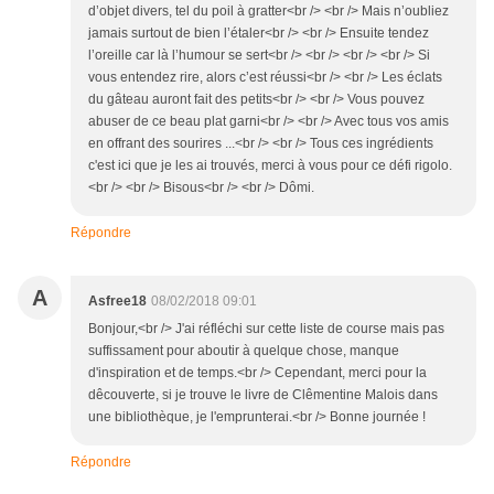
d’objet divers, tel du poil à gratter<br /> <br /> Mais n’oubliez
jamais surtout de bien l’étaler<br /> <br /> Ensuite tendez
l’oreille car là l’humour se sert<br /> <br /> <br /> <br /> Si
vous entendez rire, alors c’est réussi<br /> <br /> Les éclats
du gâteau auront fait des petits<br /> <br /> Vous pouvez
abuser de ce beau plat garni<br /> <br /> Avec tous vos amis
en offrant des sourires ...<br /> <br /> Tous ces ingrédients
c'est ici que je les ai trouvés, merci à vous pour ce défi rigolo.
<br /> <br /> Bisous<br /> <br /> Dômi.
Répondre
A
Asfree18
08/02/2018 09:01
Bonjour,<br /> J'ai réfléchi sur cette liste de course mais pas
suffissament pour aboutir à quelque chose, manque
d'inspiration et de temps.<br /> Cependant, merci pour la
dêcouverte, si je trouve le livre de Clêmentine Malois dans
une bibliothèque, je l'emprunterai.<br /> Bonne journée !
Répondre