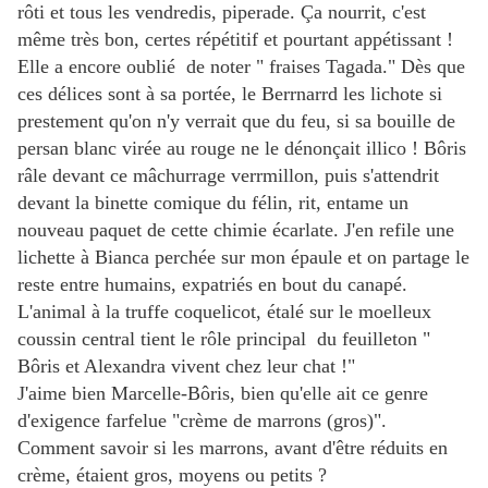
rôti et tous les vendredis, piperade. Ça nourrit, c'est
même très bon, certes répétitif et pourtant appétissant !
Elle a encore oublié de noter " fraises Tagada." Dès que
ces délices sont à sa portée, le Berrnarrd les lichote si
prestement qu'on n'y verrait que du feu, si sa bouille de
persan blanc virée au rouge ne le dénonçait illico ! Bôris
râle devant ce mâchurrage verrmillon, puis s'attendrit
devant la binette comique du félin, rit, entame un
nouveau paquet de cette chimie écarlate. J'en refile une
lichette à Bianca perchée sur mon épaule et on partage le
reste entre humains, expatriés en bout du canapé.
L'animal à la truffe coquelicot, étalé sur le moelleux
coussin central tient le rôle principal du feuilleton "
Bôris et Alexandra vivent chez leur chat !"
J'aime bien Marcelle-Bôris, bien qu'elle ait ce genre
d'exigence farfelue "crème de marrons (gros)".
Comment savoir si les marrons, avant d'être réduits en
crème, étaient gros, moyens ou petits ?