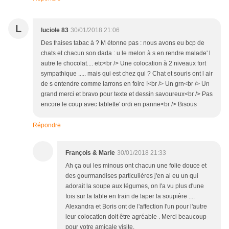
L
luciole 83
30/01/2018 21:06
Des fraises tabac à ? M étonne pas : nous avons eu bcp de
chats et chacun son dada : u le melon à s en rendre malade' l
autre le chocolat.... etc<br /> Une colocation à 2 niveaux fort
sympathique ..... mais qui est chez qui ? Chat et souris ont l air
de s entendre comme larrons en foire !<br /> Un grn<br /> Un
grand merci et bravo pour texte et dessin savoureux<br /> Pas
encore le coup avec tablette' ordi en panne<br /> Bisous
Répondre
François & Marie
30/01/2018 21:33
Ah ça oui les minous ont chacun une folie douce et
des gourmandises particulières j'en ai eu un qui
adorait la soupe aux légumes, on l'a vu plus d'une
fois sur la table en train de laper la soupière ....
Alexandra et Boris ont de l'affection l'un pour l'autre
leur colocation doit être agréable . Merci beaucoup
pour votre amicale visite.