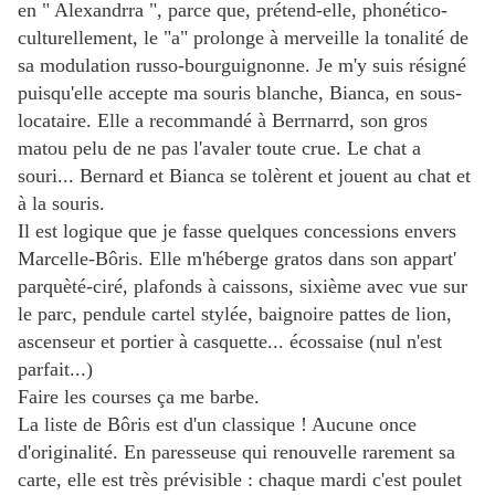
en " Alexandrra ", parce que, prétend-elle, phonético-
culturellement, le "a" prolonge à merveille la tonalité de
sa modulation russo-bourguignonne. Je m'y suis résigné
puisqu'elle accepte ma souris blanche, Bianca, en sous-
locataire. Elle a recommandé à Berrnarrd, son gros
matou pelu de ne pas l'avaler toute crue. Le chat a
souri... Bernard et Bianca se tolèrent et jouent au chat et
à la souris.
Il est logique que je fasse quelques concessions envers
Marcelle-Bôris. Elle m'héberge gratos dans son appart'
parquèté-ciré, plafonds à caissons, sixième avec vue sur
le parc, pendule cartel stylée, baignoire pattes de lion,
ascenseur et portier à casquette... écossaise (nul n'est
parfait...)
Faire les courses ça me barbe.
La liste de Bôris est d'un classique ! Aucune once
d'originalité. En paresseuse qui renouvelle rarement sa
carte, elle est très prévisible : chaque mardi c'est poulet