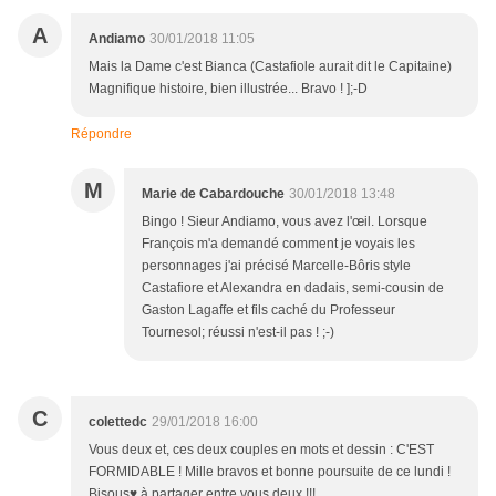
A
Andiamo
30/01/2018 11:05
Mais la Dame c'est Bianca (Castafiole aurait dit le Capitaine)
Magnifique histoire, bien illustrée... Bravo ! ];-D
Répondre
M
Marie de Cabardouche
30/01/2018 13:48
Bingo ! Sieur Andiamo, vous avez l'œil. Lorsque
François m'a demandé comment je voyais les
personnages j'ai précisé Marcelle-Bôris style
Castafiore et Alexandra en dadais, semi-cousin de
Gaston Lagaffe et fils caché du Professeur
Tournesol; réussi n'est-il pas ! ;-)
C
colettedc
29/01/2018 16:00
Vous deux et, ces deux couples en mots et dessin : C'EST
FORMIDABLE ! Mille bravos et bonne poursuite de ce lundi !
Bisous♥ à partager entre vous deux !!!