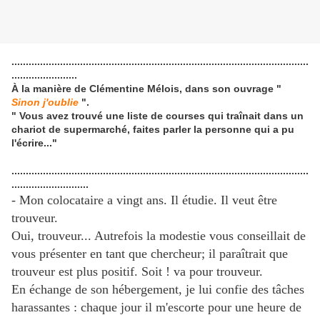
........................................................................................................
.......................
À la manière de Clémentine Mélois, dans son ouvrage "
Sinon j'oublie
".
" Vous avez trouvé une liste de courses qui traînait dans un
chariot de supermarché, faites parler la personne qui a pu
l'écrire..."
........................................................................................................
...........................
- Mon colocataire a vingt ans.
Il étudie. Il veut être
trouveur.
Oui, trouveur... Autrefois la modestie vous conseillait de
vous présenter en tant que chercheur; il paraîtrait que
trouveur est plus positif. Soit ! va pour trouveur.
En échange de son hébergement, je lui confie des tâches
harassantes : chaque jour il m'escorte pour une heure de