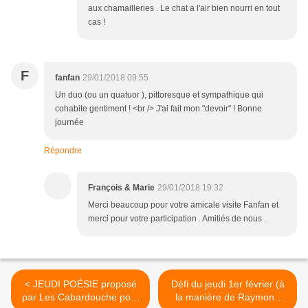
aux chamailleries . Le chat a l'air bien nourri en tout
cas !
F
fanfan
29/01/2018 09:55
Un duo (ou un quatuor ), pittoresque et sympathique qui
cohabite gentiment ! <br /> J'ai fait mon "devoir" ! Bonne
journée
Répondre
François & Marie
29/01/2018 19:32
Merci beaucoup pour votre amicale visite Fanfan et
merci pour votre participation . Amitiés de nous .
< JEUDI POÉSIE proposé
Défi du jeudi 1er février (à
par Les Cabardouche pour
la manière de Raymond