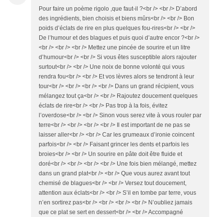
Pour faire un poème rigolo ,que faut-il ?<br /> <br /> D’abord
des ingrédients, bien choisis et biens mûrs<br /> <br /> Bon
poids d’éclats de rire en plus quelques fou-rires<br /> <br />
De l’humour et des blagues et puis quoi d’autre encor ?<br />
<br /> <br /> <br /> Mettez une pincée de sourire et un litre
d’humour<br /> <br /> Si vous êtes susceptible alors rajouter
surtout<br /> <br /> Une noix de bonne volonté qui vous
rendra fou<br /> <br /> Et vos lèvres alors se tendront à leur
tour<br /> <br /> <br /> <br /> Dans un grand récipient, vous
mélangez tout ça<br /> <br /> Rajoutez doucement quelques
éclats de rire<br /> <br /> Pas trop à la fois, évitez
l’overdose<br /> <br /> Sinon vous serez vite à vous rouler par
terre<br /> <br /> <br /> <br /> Il est important de ne pas se
laisser aller<br /> <br /> Car les grumeaux d’ironie coincent
parfois<br /> <br /> Faisant grincer les dents et parfois les
broies<br /> <br /> Un sourire en pâte doit être fluide et
doré<br /> <br /> <br /> <br /> Une fois bien mélangé, mettez
dans un grand plat<br /> <br /> Que vous aurez avant tout
chemisé de blagues<br /> <br /> Versez tout doucement,
attention aux éclats<br /> <br /> S’il en tombe par terre, vous
n’en sortirez pas<br /> <br /> <br /> <br /> N’oubliez jamais
que ce plat se sert en dessert<br /> <br /> Accompagné