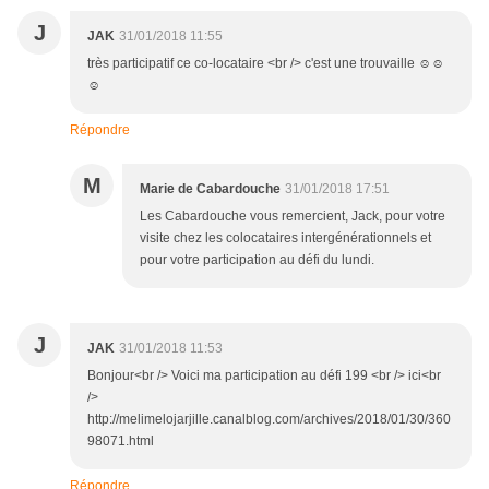
J
JAK
31/01/2018 11:55
très participatif ce co-locataire <br /> c'est une trouvaille ☺☺
☺
Répondre
M
Marie de Cabardouche
31/01/2018 17:51
Les Cabardouche vous remercient, Jack, pour votre
visite chez les colocataires intergénérationnels et
pour votre participation au défi du lundi.
J
JAK
31/01/2018 11:53
Bonjour<br /> Voici ma participation au défi 199 <br /> ici<br
/>
http://melimelojarjille.canalblog.com/archives/2018/01/30/360
98071.html
Répondre