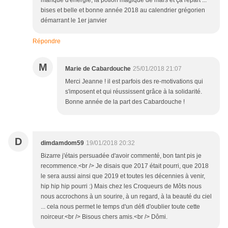
manque d'énergie, la potion magique de mars et ça repart ...
bises et belle et bonne année 2018 au calendrier grégorien
démarrant le 1er janvier
Répondre
M
Marie de Cabardouche
25/01/2018 21:07
Merci Jeanne ! il est parfois des re-motivations qui
s'imposent et qui réussissent grâce à la solidarité.
Bonne année de la part des Cabardouche !
D
dimdamdom59
19/01/2018 20:32
Bizarre j'étais persuadée d'avoir commenté, bon tant pis je
recommence.<br /> Je disais que 2017 était pourri, que 2018
le sera aussi ainsi que 2019 et toutes les décennies à venir,
hip hip hip pourri :) Mais chez les Croqueurs de Môts nous
nous accrochons à un sourire, à un regard, à la beauté du ciel
... cela nous permet le temps d'un défi d'oublier toute cette
noirceur.<br /> Bisous chers amis.<br /> Dômi.