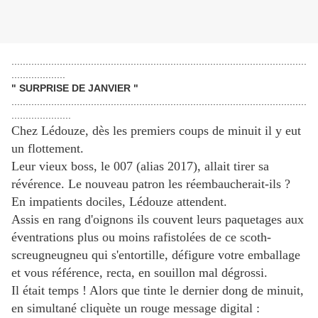
........................................................................................................
...................
" SURPRISE DE JANVIER "
........................................................................................................
.....................
Chez Lédouze, dès les premiers coups de minuit il y eut
un flottement.
Leur vieux boss, le 007 (alias 2017), allait tirer sa
révérence. Le nouveau patron les réembaucherait-ils ?
En impatients dociles, Lédouze attendent.
Assis en rang d'oignons ils couvent leurs paquetages aux
éventrations plus ou moins rafistolées de ce scoth-
screugneugneu qui s'entortille, défigure votre emballage
et vous référence, recta, en souillon mal dégrossi.
Il était temps ! Alors que tinte le dernier dong de minuit,
en simultan
é cliquète un rouge message digital :