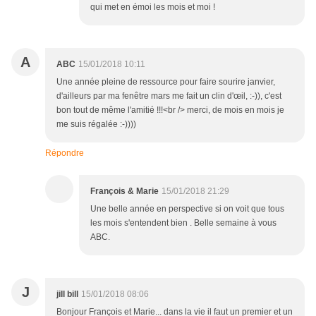
qui met en émoi les mois et moi !
A
ABC
15/01/2018 10:11
Une année pleine de ressource pour faire sourire janvier,
d'ailleurs par ma fenêtre mars me fait un clin d'œil, :-)), c'est
bon tout de même l'amitié !!!<br /> merci, de mois en mois je
me suis régalée :-))))
Répondre
François & Marie
15/01/2018 21:29
Une belle année en perspective si on voit que tous
les mois s'entendent bien . Belle semaine à vous
ABC.
J
jill bill
15/01/2018 08:06
Bonjour François et Marie... dans la vie il faut un premier et un