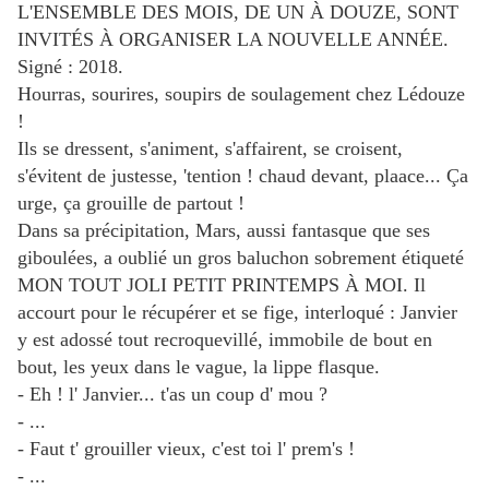
L'ENSEMBLE DES MOIS, DE UN À DOUZE, SONT
INVITÉS À ORGANISER LA NOUVELLE ANNÉE.
Signé : 2018.
Hourras, sourires, soupirs de soulagement chez Lédouze
!
Ils se dressent, s'animent, s'affairent, se croisent,
s'évitent de justesse, 'tention ! chaud devant, plaace... Ça
urge, ça grouille de partout !
Dans sa précipitation, Mars, aussi fantasque que ses
giboulées, a oublié un gros baluchon sobrement étiqueté
MON TOUT JOLI PETIT PRINTEMPS À MOI. Il
accourt pour le récupérer et se fige, i
nterloqué : Janvier
y est adossé tout recroquevillé, immobile de bout en
bout, les yeux dans le vague, la lippe flasque.
- Eh ! l' Janvier... t'as un coup d' mou ?
- ...
- Faut t' grouiller vieux, c'est toi l' prem's !
- ...