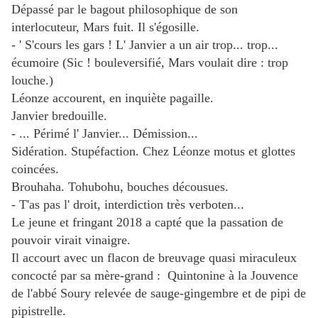
Dépassé par le bagout philosophique de son
interlocuteur, Mars fuit. Il s'égosille.
- ' S'cours les gars ! L' Janvier a un air trop... trop...
écumoire
(Sic ! bouleversifié, Mars voulait dire : trop
louche.)
Léonze accourent, en inquiète pagaille.
Janvier bredouille.
- ... Périmé l' Janvier... Démission...
Sidération. Stupéfaction. Chez Léonze motus et glottes
coincées.
Brouhaha. Tohubohu, bouches décousues.
- T'as pas l' droit, interdiction très verboten...
Le jeune et fringant 2018 a capté que la passation de
pouvoir virait vinaigre.
Il accourt avec un flacon de breuvage quasi miraculeux
concocté par sa mère-grand : Quintonine à la Jouvence
de l'abbé Soury relevée de sauge-gingembre et de pipi de
pipistrelle.