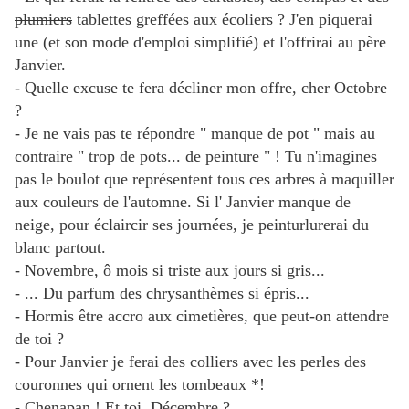
plumiers
tablettes greffées aux écoliers ? J'en piquerai
une (et son mode d'emploi simplifié) et l'offrirai au père
Janvier.
- Quelle excuse te fera décliner mon offre, cher Octobre
?
- Je ne vais pas te répondre " manque de pot " mais au
contraire " trop de pots... de peinture " ! Tu n'imagines
pas le boulot que représentent tous ces arbres à maquiller
aux couleurs de l'automne. Si l' Janvier manque de
neige, pour éclaircir ses journées, je peinturlurerai du
blanc partout.
- Novembre, ô mois si triste aux jours si gris...
- ... Du parfum des chrysanthèmes si épris...
- Hormis être accro aux cimetières, que peut-on attendre
de toi ?
- Pour Janvier je ferai des colliers avec les perles des
couronnes qui ornent les tombeaux *!
- Chenapan ! Et toi, Décembre ?