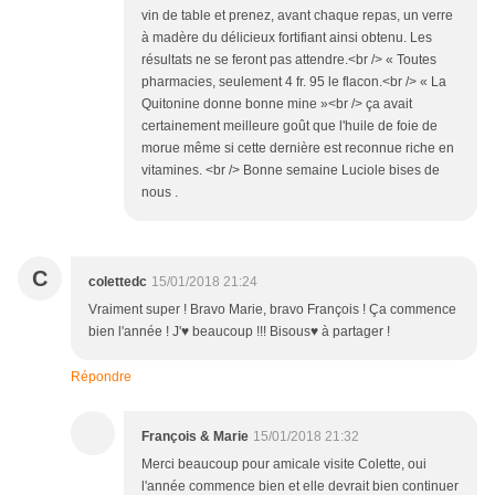
vin de table et prenez, avant chaque repas, un verre
à madère du délicieux fortifiant ainsi obtenu. Les
résultats ne se feront pas attendre.<br /> « Toutes
pharmacies, seulement 4 fr. 95 le flacon.<br /> « La
Quitonine donne bonne mine »<br /> ça avait
certainement meilleure goût que l'huile de foie de
morue même si cette dernière est reconnue riche en
vitamines. <br /> Bonne semaine Luciole bises de
nous .
C
colettedc
15/01/2018 21:24
Vraiment super ! Bravo Marie, bravo François ! Ça commence
bien l'année ! J'♥ beaucoup !!! Bisous♥ à partager !
Répondre
François & Marie
15/01/2018 21:32
Merci beaucoup pour amicale visite Colette, oui
l'année commence bien et elle devrait bien continuer