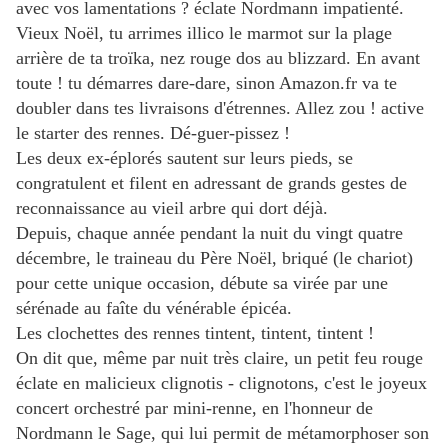
avec vos lamentations ? éclate Nordmann impatienté.
Vieux Noël, tu arrimes illico le marmot sur la plage
arrière de ta troïka, nez rouge dos au blizzard. En avant
toute ! tu démarres dare-dare, sinon Amazon.fr va te
doubler dans tes livraisons d'étrennes. Allez zou ! active
le starter des rennes. Dé-guer-pissez !
Les deux ex-éplorés sautent sur leurs pieds, se
congratulent et filent en adressant de grands gestes de
reconnaissance au vieil arbre qui dort déjà.
Depuis, chaque année pendant la nuit du vingt quatre
décembre, le traineau du Père Noël, briqué (le chariot)
pour cette unique occasion, débute sa virée par une
sérénade au faîte du vénérable épicéa.
Les clochettes des rennes tintent, tintent, tintent !
On dit que, même par nuit très claire, un petit feu rouge
éclate en malicieux clignotis - clignotons, c'est le j
oyeux
concert orchestré par mini-renne, en l'honneur de
Nordmann le Sage, qui lui permit de métamorphoser son