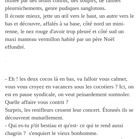
titillée par des bruits confus, des soupirs, de faibles
pleurnichements, genre pudiques sanglotons.
Il écoute mieux, jette un œil vers le haut, un autre vers le
bas et découvre, affalés à sa base, côté nord un mini-
renne, le nez rouge d'avoir trop pleuré et côté sud un
maxi manteau vermillon habité par un père Noël
effondré.
.
- Eh ! les deux cocos là en bas, va falloir vous calmer,
vous vous croyez en vacances sous les cocotiers ? Ici, on
est en pause syndicale, on veut peinardement somnoler.
Quelle affaire vous contrit ?
Surpris, les renifleurs cessent leur concert. Étonnés ils se
découvrent mutuellement.
- Qui es-tu p'tit bestiau et qu'est- ce qui te rend aussi
chagrin ? s'enquiert le vieux bonhomme.