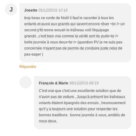
J
Josette
05/12/2016 10:16
trop beau ce conte de Noël il faut le raconter à tous les
enfants et aussi aux grands qui savent encore rêver <br /> un
second p'tit renne wouah le traîneau voit l'équipage
grandir...c'est bien vrai comme la vérité sort du puits<br />
belle journée à vous deux<br /> (question PV je ne suis pas
concernée n'ayant pas de permis de conduire juste celui de
pas-sager )
Répondre
François & Marie
06/12/2016 09:19
C'est vrai que c'est une excellente solution que de
n'avoir pas de voiture...Jusqu'à présent les traîneaux
volants étaient épargnés des ennuis , heureusement
qu'il y a toujours une solution pour respecter les
bonnes traditions . bonne journée à vous, amitiés de
nous deux.