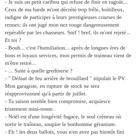
- Je suis un petit caribou qui refuse de finir en ragoût...
Ceux de ma harde m'ont décrété trop frêle, boitilleux,
indigne de participer à leurs prestigieuses courses de
rennes; ils ont jugé mon nez rouge dangereusement
repérable par les chasseurs. Snif ! bref, ils m'ont rejeté...
Et toi ?
- Bouh... c'est l'humiliation... après de longues ères de
bons et loyaux services, mon permis de traineau vient de
m'être retiré...
- ... Suite à quelle gredinerie ?
- " Défaut de feu arrière de brouillard " stipulait le PV.
Mon garagiste, en rupture de stock ne sera
réapprovisionné qu'à partir de juillet.
- Ta saison semble bien compromise, acquiesce
tristement mini-renne.
- Noël est d'une longévité fugace, le seul créneau où
sortir le traîneau, soupire le bonhomme géranium.
- Eh ! les deux ballots, vous n'en avez pas bientôt fini