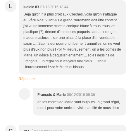
L
luciole 83
07/12/2016 18:44
Déjà qu'on n'a plus droit aux Crèches, voilà qu'on s'attaque
au Père Noël ? <br /> Le grand Nordmann doit être content :
j'ai vu un immense machin conique blanc à trous-trous, en
plastique (?), décoré d'immenses paquets cadeaux rouges
maous-mastocs ... sur une place à la place d'un vénérable
sapin ..... Sapins qui pourront hiberner tranquilles, on ne veut
plus d'eux non plus ! <br /> Heureusement, on a les contes de
Marie, un délice à déguster lentement ... et les dessins de
François... un régal pour les yeux malicieux .... <br />
Heureusement ! <br /> Merci et bisous
Répondre
François & Marie
08/12/2016 09:36
ah les contes de Marie sont toujours un grand régal,
merci pour votre amicale visite, amitié de nous deux.
C