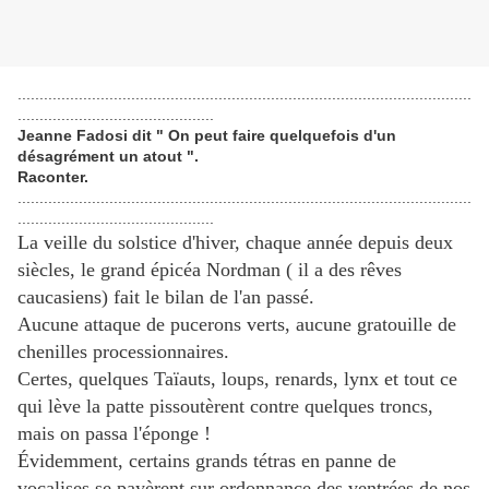
........................................................................................................
.............................................
Jeanne Fadosi dit " On peut faire quelquefois d'un
désagrément un atout ".
Raconter.
........................................................................................................
.............................................
La veille du solstice d'hiver, chaque année depuis deux
siècles, le grand épicéa Nordman ( il a des rêves
caucasiens) fait le bilan de l'an passé.
Aucune attaque de pucerons verts, aucune gratouille de
chenilles processionnaires.
Certes, quelques Taïauts, loups, renards, lynx et tout ce
qui lève la patte pissoutèrent contre quelques troncs,
mais on passa l'éponge !
Évidemment, certains grands tétras en panne de
vocalises se payèrent sur ordonnance des ventrées de nos