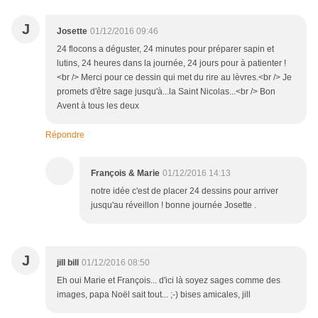
J
Josette
01/12/2016 09:46
24 flocons a déguster, 24 minutes pour préparer sapin et
lutins, 24 heures dans la journée, 24 jours pour à patienter !
<br /> Merci pour ce dessin qui met du rire au lèvres.<br /> Je
promets d'être sage jusqu'à...la Saint Nicolas...<br /> Bon
Avent à tous les deux
Répondre
François & Marie
01/12/2016 14:13
notre idée c'est de placer 24 dessins pour arriver
jusqu'au réveillon ! bonne journée Josette .
J
jill bill
01/12/2016 08:50
Eh oui Marie et François... d'ici là soyez sages comme des
images, papa Noël sait tout... ;-) bises amicales, jill