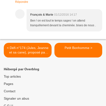
Répondre
François & Marie
01/12/2016 14:17
Ben ! on est tout le temps sages ! on attend
tranquillement devant la cheminée. bises de nous .
< Défi n°174 (Jules, Jeanne
Petit Bonhomme >
et sa cane), proposé par
"Le Coin de Lilou" pour les
Croqueurs de Mots.
Hébergé par Overblog
Top articles
Pages
Contact
Signaler un abus
C.G.U.