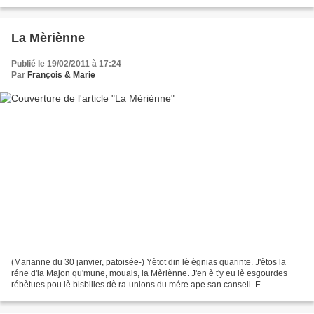
queuvette aveu l'aigue...
La Mèriènne
Publié le 19/02/2011 à 17:24
Par
François & Marie
(Marianne du 30 janvier, patoisée-) Yètot din lè ègnias quarinte. J'ètos la
réne d'la Majon qu'mune, mouais, la Mèriènne. J'en è t'y eu lè esgourdes
rébètues pou lè bisbilles dè ra-unions du mére ape san canseil. E
s'arguignint, faillôt vouèr! C'que j'èmos...