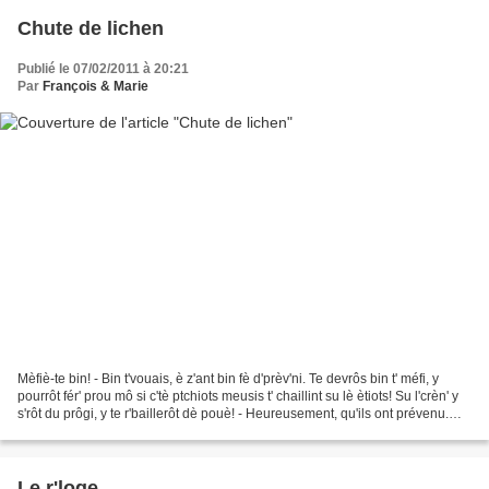
Chute de lichen
Publié le 07/02/2011 à 20:21
Par
François & Marie
Mèfiè-te bin! - Bin t'vouais, è z'ant bin fè d'prèv'ni. Te devrôs bin t' méfi, y
pourrôt fér' prou mô si c'tè ptchiots meusis t' chaillint su lè ètiots! Su l'crèn' y
s'rôt du prôgi, y te r'baillerôt dè pouè! - Heureusement, qu'ils ont prévenu.
Méfie-toi...
Le r'loge.