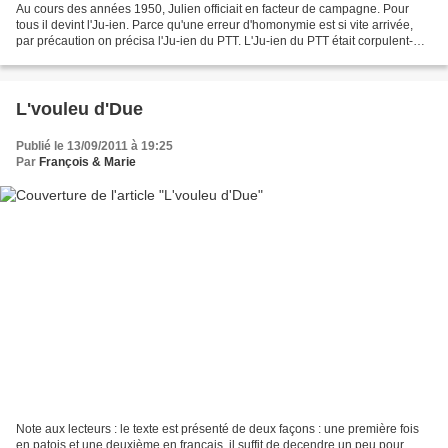
Au cours des années 1950, Julien officiait en facteur de campagne. Pour
tous il devint l'Ju-ien. Parce qu'une erreur d'homonymie est si vite arrivée,
par précaution on précisa l'Ju-ien du PTT. L'Ju-ien du PTT était corpulent-
ample-replet. Parce qu'à l'époque...
L'vouleu d'Due
Publié le 13/09/2011 à 19:25
Par
François & Marie
Note aux lecteurs : le texte est présenté de deux façons : une première fois
en patois et une deuxième en français, il suffit de decendre un peu pour