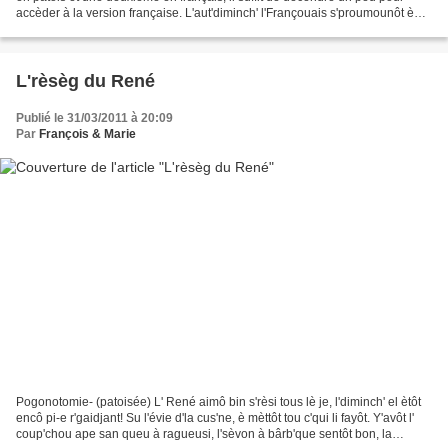
accèder à la version française. L'aut'diminch' l'Françouais s'proumounôt è
puges. Y'avôt dê gens bin...
L'rèsèg du René
Publié le 31/03/2011 à 20:09
Par
François & Marie
Pogonotomie- (patoisée) L' René aimô bin s'rèsi tous lè je, l'diminch' el ètôt
encô pi-e r'gaidjant! Su l'évie d'la cus'ne, è mèttôt tou c'qui li fayôt. Y'avôt l'
coup'chou ape san queu à ragueusi, l'sèvon à bârb'que sentôt bon, la