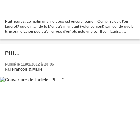
Huit heures. Le matin gris, neigeux est encore jeune. - Combin c'qu'y t'en
faudrôt? que d'mainde le Mèrieu's in tindant (volontiément) san vér de quêfé-
tchicoraï ê Lèïon pou qu'ê l'èrrose d'èn' ptchiète gnôle. - Il t'en faudrait
combien? demande le Marius...
Pfff…
Publié le 11/01/2012 à 20:06
Par
François & Marie