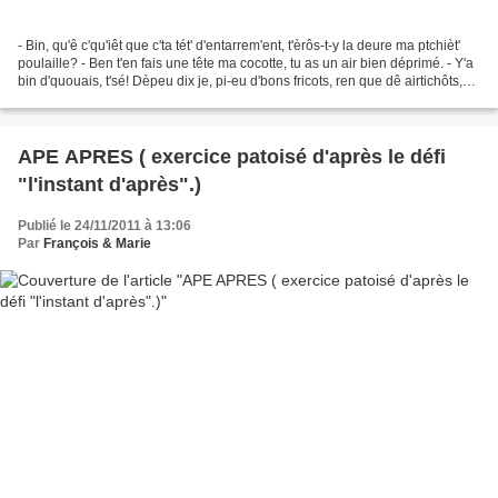
- Bin, qu'ê c'qu'iêt que c'ta tét' d'entarrem'ent, t'èrôs-t-y la deure ma ptchièt'
poulaille? - Ben t'en fais une tête ma cocotte, tu as un air bien déprimé. - Y'a
bin d'quouais, t'sé! Dèpeu dix je, pi-eu d'bons fricots, ren que dê airtichôts,
du f'noïl...
APE APRES ( exercice patoisé d'après le défi
"l'instant d'après".)
Publié le 24/11/2011 à 13:06
Par
François & Marie