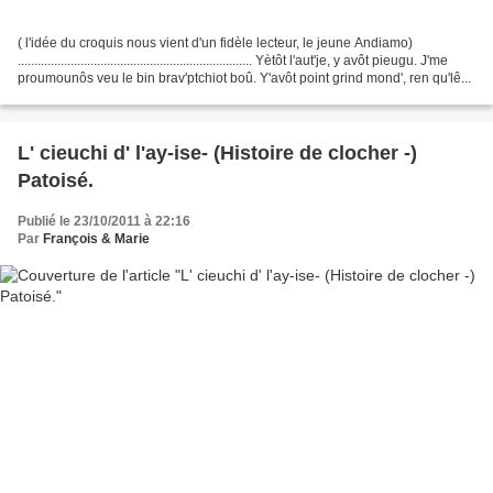
( l'idée du croquis nous vient d'un fidèle lecteur, le jeune Andiamo)
....................................................................... Yètôt l'aut'je, y avôt pieugu. J'me
proumounôs veu le bin brav'ptchiot boû. Y'avôt point grind mond', ren qu'lê...
L' cieuchi d' l'ay-ise- (Histoire de clocher -)
Patoisé.
Publié le 23/10/2011 à 22:16
Par
François & Marie