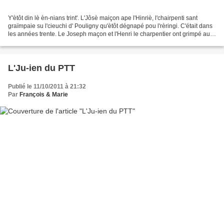
Y'ètôt din lè èn-nians trint'. L'Jôsè maiçon ape l'Hinriè, l'chairpenti sant
graïmpaie su l'cieuchi d' Pouligny qu'ètôt dégnapé pou l'rèringi. C'était dans
les années trente. Le Joseph maçon et l'Henri le charpentier ont grimpé au
sommet du clocher déglingué...
L'Ju-ien du PTT
Publié le 11/10/2011 à 21:32
Par
François & Marie