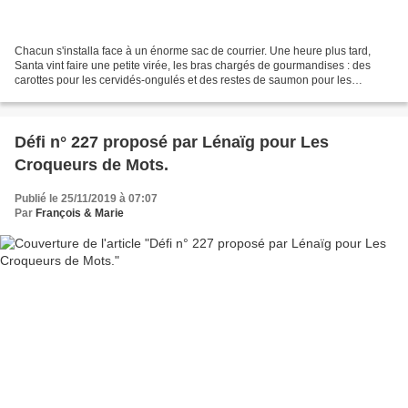
Chacun s'installa face à un énorme sac de courrier. Une heure plus tard,
Santa vint faire une petite virée, les bras chargés de gourmandises : des
carottes pour les cervidés-ongulés et des restes de saumon pour les
"qualifiés ès". Il s'aperçut que ces...
Défi n° 227 proposé par Lénaïg pour Les
Croqueurs de Mots.
Publié le 25/11/2019 à 07:07
Par
François & Marie