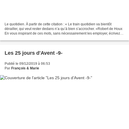
Le quotidien. À partir de cette citation : « Le train quotidien va bientôt
dérailler, qui veut rester dedans n’a qu’à bien s’accrocher. »Robert de Houx
En vous inspirant de ces mots, sans nécessairement les employer, écrivez
un petit quelque chose comme...
Les 25 jours d'Avent -9-
Publié le 09/12/2019 à 06:53
Par
François & Marie