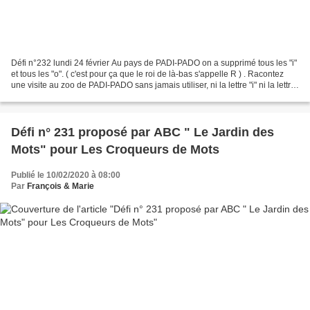
Défi n°232 lundi 24 février Au pays de PADI-PADO on a supprimé tous les "i"
et tous les "o". ( c'est pour ça que le roi de là-bas s'appelle R ) . Racontez
une visite au zoo de PADI-PADO sans jamais utiliser, ni la lettre "i" ni la lettre
"o". Vous décrirez...
Défi n° 231 proposé par ABC " Le Jardin des
Mots" pour Les Croqueurs de Mots
Publié le 10/02/2020 à 08:00
Par
François & Marie