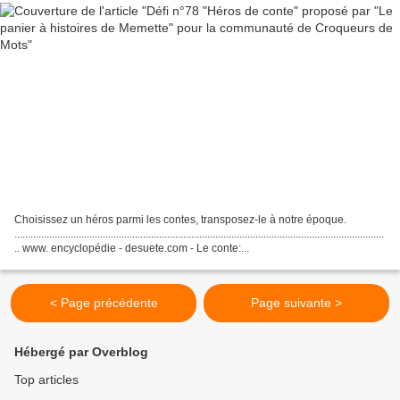
Choisissez un héros parmi les contes, transposez-le à notre époque.
..........................................................................................................................................
.. www. encyclopédie - desuete.com - Le conte:...
< Page précédente
Page suivante >
Hébergé par Overblog
Top articles